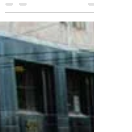
Desmontan sacapuntas, utilizan compases o
buscan los recambios de cuchillas que se usan
para limpiar la vitrocerámica. La cuestión es
encontrar algo afilado, pequeño y manejable
con lo que hacerse daño. Hacerse daño a uno
mismo, las llamadas autolesiones, están cada
vez más presentes en el mundo adolescente.
Los padres, siempre alerta a cualquier peligro
que aceche a sus hijos, se quedan desolados al
darse cuenta de que este es su propio enemigo.
Que esté solo en su cuarto no