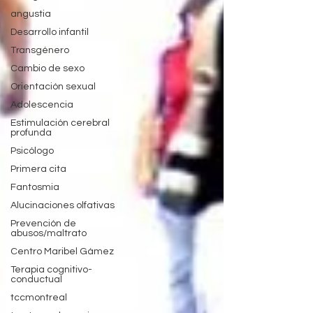
angustia
Desarrollo infantil
Transgénero
Cambio de sexo
Orientación sexual
Adolescencia
Estimulación cerebral
profunda
Psicólogo
Primera cita
Fantosmia
Alucinaciones olfativas
Prevención de
abusos/maltrato
Centro Maribel Gámez
Terapia cognitivo-
conductual
tccmontreal