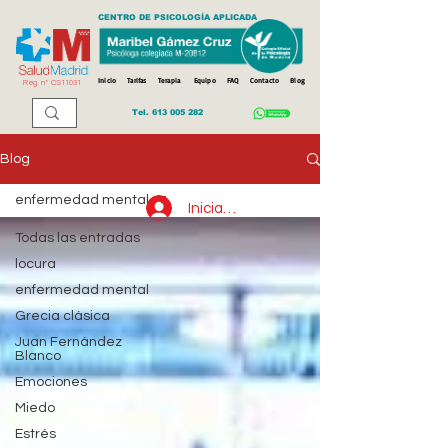
CENTRO DE PSICOLOGÍA APLICADA
Inicio
Tarifas
Terapia
Equipo
FAQ
Contacto
Blog
Reg. n
º
CS11031
Tel.
613 005 282
Blog
enfermedad mental
Iniciar sesión
Todas las entradas
locura
enfermedad mental
Grecia clásica
Juan Fernández
Blanco
Emociones
Miedo
Estrés