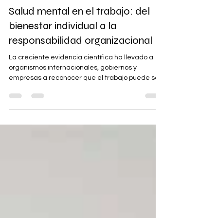
Centro de Psicología Maribel Gámez
6 jun
6 min de lectura
Salud mental en el trabajo: del
bienestar individual a la
responsabilidad organizacional
La creciente evidencia científica ha llevado a
organismos internacionales, gobiernos y
empresas a reconocer que el trabajo puede ser
simultáneamente una fuente de bienestar
psicológico y un factor de riesgo para el
desarrollo de trastornos mentales. La OMS ha
situado esta cuestión en el centro de su agenda,
subrayando que un trabajo digno constituye un
determinante fundamental de la salud mental,
mientras que los entornos laborales deficientes
pueden convertirse en escenarios