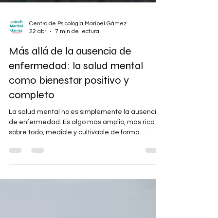
Centro de Psicología Maribel Gámez
22 abr
7 min de lectura
Más allá de la ausencia de
enfermedad: la salud mental
como bienestar positivo y
completo
La salud mental no es simplemente la ausencia
de enfermedad. Es algo más amplio, más rico y,
sobre todo, medible y cultivable de forma
independiente. Titulado “Mental illness, mental
health, and mental well-being”, el trabajo
liderado por Tyler J. VanderWeele junto a un