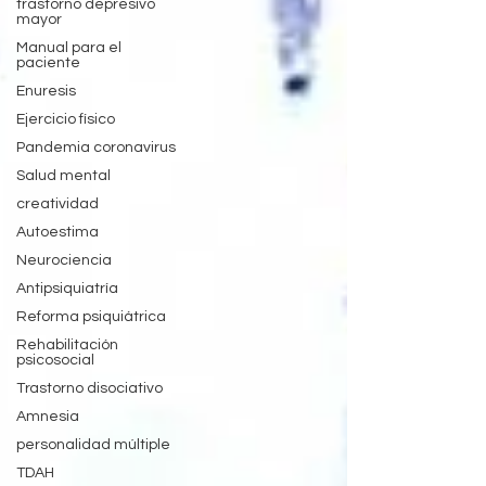
trastorno depresivo
mayor
Manual para el
paciente
Enuresis
Ejercicio físico
Pandemia coronavirus
Salud mental
creatividad
Autoestima
Neurociencia
Antipsiquiatría
Reforma psiquiátrica
Rehabilitación
psicosocial
Trastorno disociativo
Amnesia
personalidad múltiple
TDAH