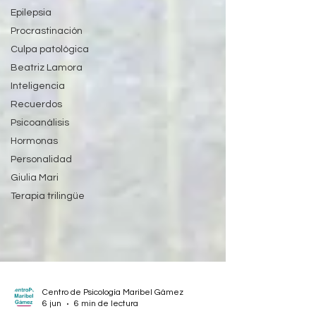
Epilepsia
Procrastinación
Culpa patológica
Beatriz Lamora
Inteligencia
Recuerdos
Psicoanálisis
Hormonas
Personalidad
Giulia Mari
Terapia trilingüe