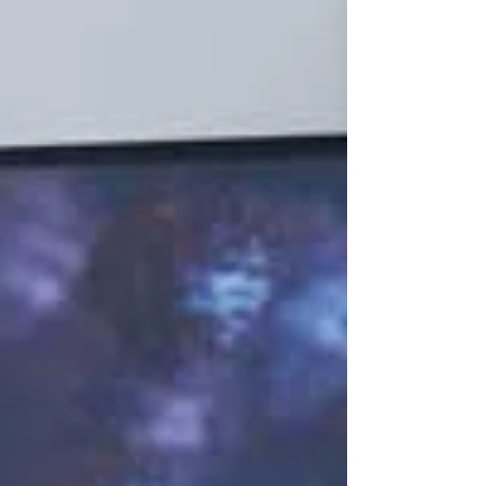
equipo internacional de expertos (Byron R.
Johnson, Michael Bradshaw y otros), ofrece
evidencia conceptual, empírica y causal que
obliga a repensar cómo entendemos, medimos
y promovemos el bienestar psicológic