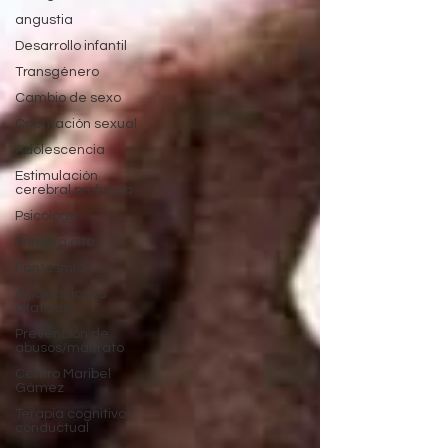
angustia
Desarrollo infantil
Transgénero
Cambio de sexo
Orientación sexual
Adolescencia
Estimulación
cerebral profunda
Psicólogo
Primera cita
Fantosmia
Alucinaciones
olfativas
Prevención de
abusos/maltrato
Centro Maribel
Gámez
Terapia cognitivo-
conductual