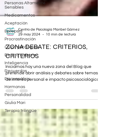
Personas Altamente
Sensibles
Medicamentos
Aceptación
Epilepsia
Centro de Psicología Maribel Gámez
Procrastinación
29 may 2024
10 min de lectura
Culpa patológica
ZONA DEBATE: CRITERIOS,
Beatriz Lamora
CRITERIOS
Inteligencia
Recuerdos
Iniciamos hoy una nueva zona del Blog que
Psicoanálisis
pretende abrir análisis y debates sobre temas
Hormonas
de interés personal e impacto psicosociológico.
Personalidad
Giulia Mari
Terapia trilingüe