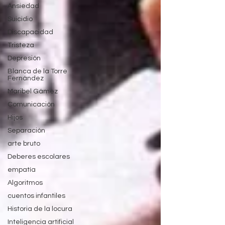
Ansiedad
Suicidio
Discapacidad
Tristeza
Depresión
Blanca de la Torre
Fernández
Maribel Gámez
Comunicación
Hijos
Separación
arte bruto
Deberes escolares
empatía
Algoritmos
cuentos infantiles
Historia de la locura
Inteligencia artificial