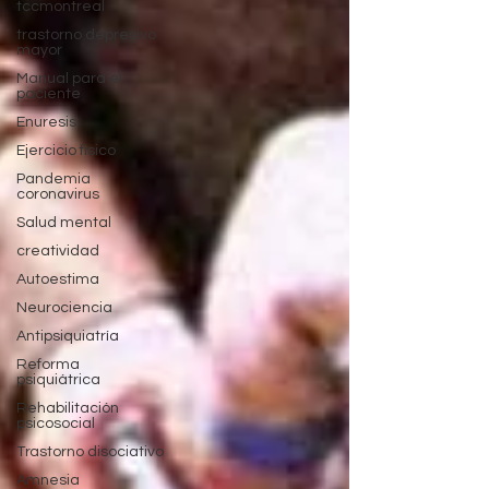
tccmontreal
trastorno depresivo
mayor
Manual para el
paciente
Enuresis
Ejercicio físico
Pandemia
coronavirus
Salud mental
creatividad
Autoestima
Neurociencia
Antipsiquiatría
Reforma
psiquiátrica
Rehabilitación
psicosocial
Trastorno disociativo
Amnesia