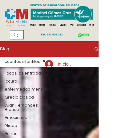
CENTRO DE PSICOLOGÍA APLICADA
Inicio
Tarifas
Terapia
Equipo
FAQ
Contacto
Blog
Reg. n
º
CS11031
Tel.
613 005 282
Blog
cuentos infantiles
Iniciar sesión
Todas las entradas
locura
enfermedad mental
Grecia clásica
Juan Fernández
Blanco
Emociones
Miedo
Estrés