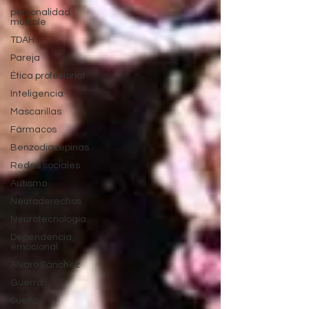
personalidad
múltiple
TDAH
Pareja
Ética profesional
Inteligencia
Mascarillas
Fármacos
Benzodiazepinas
Redes sociales
Autismo
Neuroderechos
Neurotecnología
Dependencia
emocional
Alvaro Sánchez
Guerra
Sueño