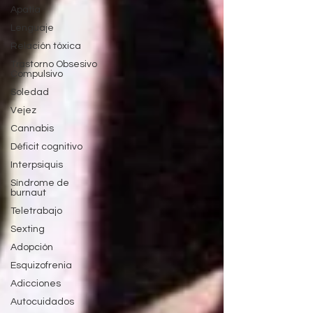
Apatía
Lenguaje
Relación tóxica
Trastorno Obsesivo
Compulsivo
Soledad
Vejez
Cannabis
Déficit cognitivo
Interpsiquis
Síndrome de
burnaut
Teletrabajo
Sexting
Adopción
Esquizofrenia
Adicciones
Autocuidados