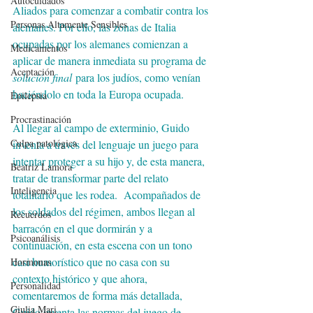
Autocuidados
Aliados para comenzar a combatir contra los 
Personas Altamente Sensibles
alemanes. Por ello, las zonas de Italia 
ocupadas por los alemanes comienzan a 
Medicamentos
aplicar de manera inmediata su programa de 
Aceptación
solución final
 para los judíos, como venían 
haciéndolo en toda la Europa ocupada.
Epilepsia
Procrastinación
Al llegar al campo de exterminio, Guido 
Culpa patológica
inventa a través del lenguaje un juego para 
intentar proteger a su hijo y, de esta manera, 
Beatriz Lamora
tratar de transformar parte del relato 
Inteligencia
totalitario que les rodea.  Acompañados de 
los soldados del régimen, ambos llegan al 
Recuerdos
barracón en el que dormirán y a 
Psicoanálisis
continuación, en esta escena con un tono 
casi humorístico que no casa con su 
Hormonas
contexto histórico y que ahora, 
Personalidad
comentaremos de forma más detallada, 
Giulia Mari
Guido inventa las normas del juego de 