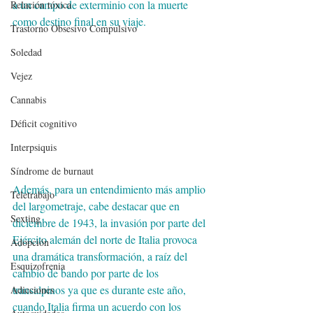
a un campo de exterminio con la muerte 
Relación tóxica
como destino final en su viaje.
Trastorno Obsesivo Compulsivo
Soledad
Vejez
Cannabis
Déficit cognitivo
Interpsiquis
Síndrome de burnaut
Además, para un entendimiento más amplio 
Teletrabajo
del largometraje, cabe destacar que en 
Sexting
diciembre de 1943, la invasión por parte del 
Ejército alemán del norte de Italia provoca 
Adopción
una dramática transformación, a raíz del 
Esquizofrenia
cambio de bando por parte de los 
transalpinos ya que es durante este año, 
Adicciones
cuando Italia firma un acuerdo con los 