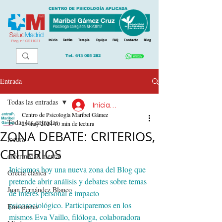
CENTRO DE PSICOLOGÍA APLICADA
Inicio
Tarifas
Terapia
Equipo
FAQ
Contacto
Blog
Reg. n
º
CS11031
Tel.
613 005 282
Entrada
Todas las entradas
Iniciar sesión
Centro de Psicología Maribel Gámez
Todas las entradas
29 may 2024
10 min de lectura
ZONA DEBATE: CRITERIOS,
locura
CRITERIOS
enfermedad mental
Iniciamos hoy una nueva zona del Blog que 
Grecia clásica
pretende abrir análisis y debates sobre temas 
Juan Fernández Blanco
de interés personal e impacto 
psicosociológico. Participaremos en los 
Emociones
mismos Eva Vaillo, filóloga, colaboradora 