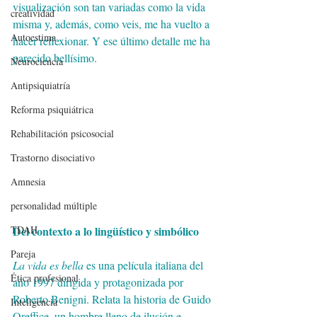
visualización son tan variadas como la vida 
creatividad
misma y, además, como veis, me ha vuelto a 
Autoestima
hacer reflexionar. Y ese último detalle me ha 
parecido bellísimo. 
Neurociencia
Antipsiquiatría
Reforma psiquiátrica
Rehabilitación psicosocial
Trastorno disociativo
Amnesia
personalidad múltiple
Del contexto a lo lingüístico y simbólico
TDAH
Pareja
La vida es bella 
es una película italiana del 
Ética profesional
año 1997 dirigida y protagonizada por 
Roberto Benigni. Relata la historia de Guido 
Inteligencia
Oreffice, un hombre lleno de ilusión e 