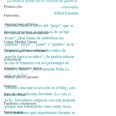
La belleza reside en el corazón de quien la 
contempla
Primera cita
Albert Einstein
Fantosmia
Alucinaciones olfativas
¿Intenta Guido a través del “juego” que se 
inventa preservar la inocencia de su hijo 
Prevención de abusos/maltrato
Josué? ¿Qué tratan de simbolizar las 
Centro Maribel Gámez
palabras “juego”, “ganar” o “puntos” en la 
película? ¿Cómo vivirían los niños de 
Terapia cognitivo-conductual
aquella época su niñez? ¿Se podría enlazar 
tccmontreal
la cita de Einstein con los personajes de 
trastorno depresivo mayor
Guido y Josué?  ¿Es realmente bella 
La 
vida es bella
? 
Manual para el paciente
Enuresis
Abrimos una nueva sección en el blog, con 
una de mis películas favoritas: 
La vida es 
Ejercicio físico
bella.
 Decidimos empezar con esta película 
Pandemia coronavirus
porque aun habiéndola visto varias veces, 
las sensaciones que experimento durante su 
Salud mental