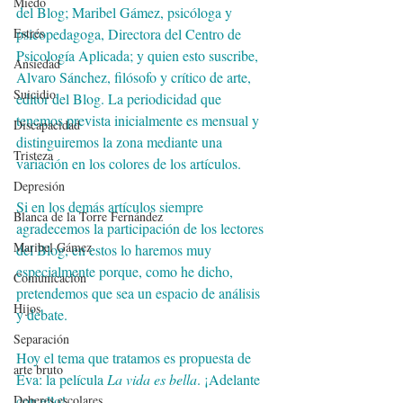
Miedo
del Blog; Maribel Gámez, psicóloga y 
Estrés
psicopedagoga, Directora del Centro de 
Psicología Aplicada; y quien esto suscribe, 
Ansiedad
Alvaro Sánchez, filósofo y crítico de arte, 
Suicidio
editor del Blog. La periodicidad que 
tenemos prevista inicialmente es mensual y 
Discapacidad
distinguiremos la zona mediante una 
Tristeza
variación en los colores de los artículos.
Depresión
Si en los demás artículos siempre 
Blanca de la Torre Fernández
agradecemos la participación de los lectores 
Maribel Gámez
del Blog, en estos lo haremos muy 
especialmente porque, como he dicho, 
Comunicación
pretendemos que sea un espacio de análisis 
Hijos
y debate.
Separación
Hoy el tema que tratamos es propuesta de 
arte bruto
Eva: la película 
La vida es bella
. ¡Adelante 
Deberes escolares
con ello!