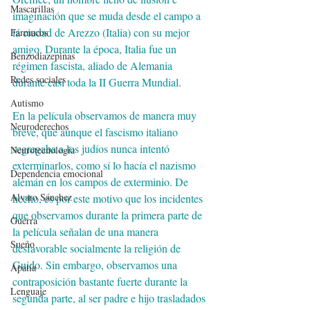
Mascarillas
imaginación que se muda desde el campo a 
la ciudad de Arezzo (Italia) con su mejor 
Fármacos
amigo. Durante la época, Italia fue un 
Benzodiazepinas
régimen fascista, aliado de Alemania 
Redes sociales
durante casi toda la II Guerra Mundial.
Autismo
En la película observamos de manera muy 
Neuroderechos
breve, que aunque el fascismo italiano 
segregaba a los judíos nunca intentó 
Neurotecnología
exterminarlos, como sí lo hacía el nazismo 
Dependencia emocional
alemán en los campos de exterminio. De 
Alvaro Sánchez
hecho, es por este motivo que los incidentes 
que observamos durante la primera parte de 
Guerra
la película señalan de una manera 
Sueño
desfavorable socialmente la religión de 
Guido. Sin embargo, observamos una  
Apatía
contraposición bastante fuerte durante la 
Lenguaje
segunda parte, al ser padre e hijo trasladados 