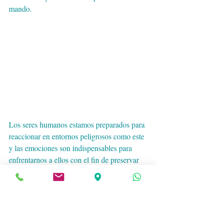
mando. 
Los seres humanos estamos preparados para 
reaccionar en entornos peligrosos como este 
y las emociones son indispensables para 
enfrentarnos a ellos con el fin de preservar 
la vida. La emoción de miedo que se 
experimenta en situaciones de amenaza, es 
una reacción adaptativa y 
consecuentemente, tiene una función 
evolutiva clara: conseguir que el organismo 