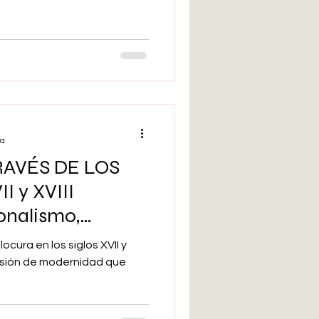
ra
RAVÉS DE LOS
II y XVIII
onalismo,
ocura en los siglos XVII y
plosión de modernidad que