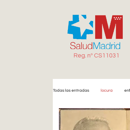
Reg. n
º
CS11031
Todas las entradas
locura
en
Miedo
Estrés
Ansiedad