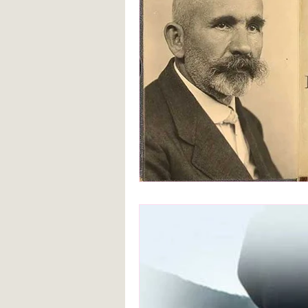
Blanca de la Torre Fernández
Deberes escolares
empatía
angustia
Desarrollo infantil