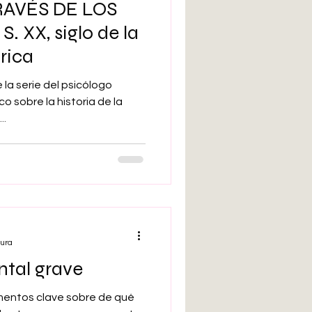
RAVÉS DE LOS
arte bruto
 S. XX, siglo de la
rica
Inteligencia artificial
la serie del psicólogo
o sobre la historia de la
..
Adolescencia
tura
tal grave
mentos clave sobre de qué