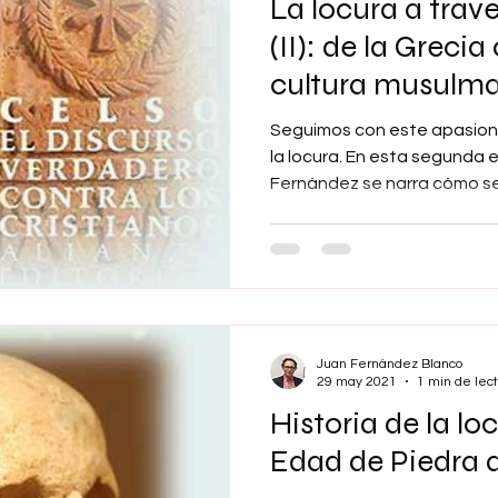
La locura a travé
(II): de la Grecia
cultura musulm
Seguimos con este apasionan
la locura. En esta segunda 
Fernández se narra cómo se.
Juan Fernández Blanco
29 may 2021
1 min de lec
Historia de la loc
Edad de Piedra 