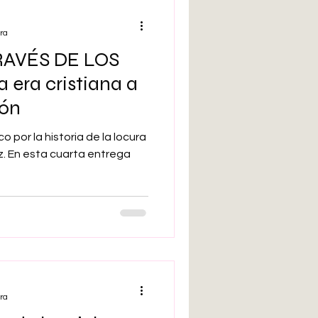
ra
RAVÉS DE LOS
a era cristiana a
zón
co por la historia de la locura
. En esta cuarta entrega
ra