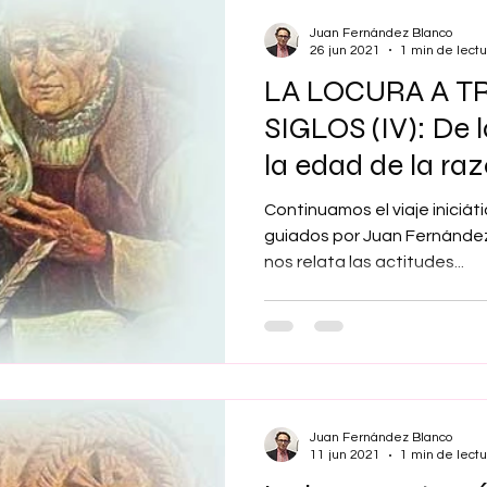
Juan Fernández Blanco
26 jun 2021
1 min de lectu
LA LOCURA A T
SIGLOS (IV): De l
la edad de la ra
Continuamos el viaje iniciáti
guiados por Juan Fernández
nos relata las actitudes...
Juan Fernández Blanco
11 jun 2021
1 min de lectu