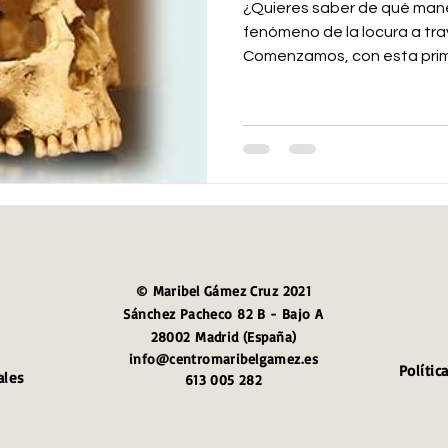
¿Quieres saber de qué mane
fenómeno de la locura a tr
Comenzamos, con esta prime
© Maribel Gámez Cruz 2021
Sánchez Pacheco 82 B - Bajo A
28002 Madrid (España)
info@centromaribelgamez.es
Polític
ales
613 005 282