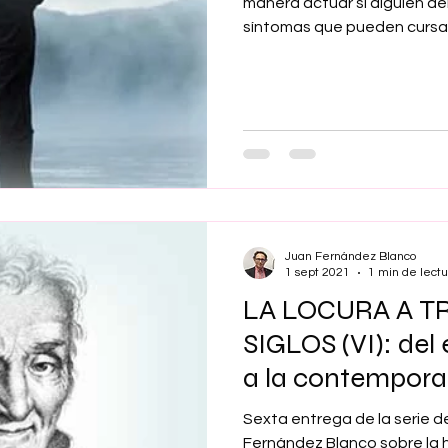
manera actuar si alguien d
síntomas que pueden cursa
Juan Fernández Blanco
1 sept 2021
1 min de lectu
LA LOCURA A T
SIGLOS (VI): del
a la contempor
Sexta entrega de la serie de
Fernández Blanco sobre la hi