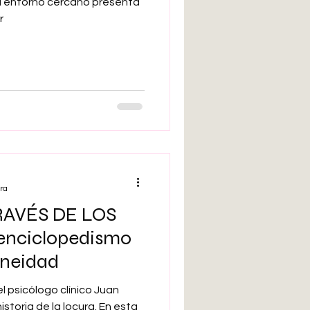
el entorno cercano presenta
r
ra
RAVÉS DE LOS
 enciclopedismo
aneidad
l psicólogo clínico Juan
storia de la locura. En esta