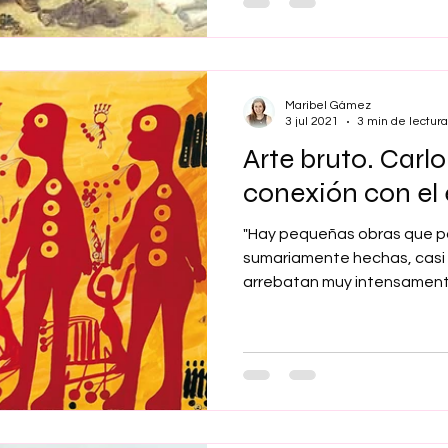
Maribel Gámez
3 jul 2021
3 min de lectura
Arte bruto. Carlo 
conexión con el
"Hay pequeñas obras que p
sumariamente hechas, casi 
arrebatan muy intensamente 