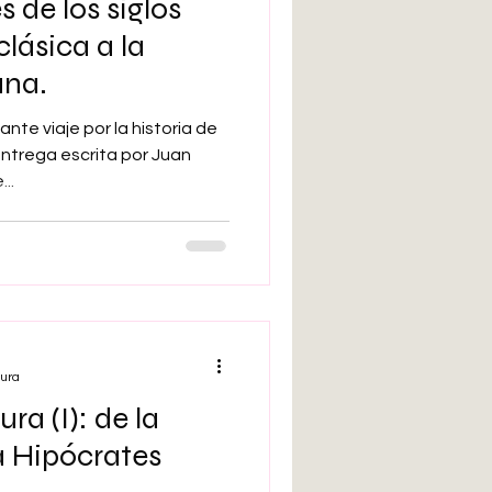
s de los siglos
 clásica a la
ana.
te viaje por la historia de
entrega escrita por Juan
..
tura
ura (I): de la
a Hipócrates