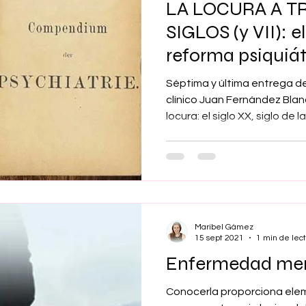
LA LOCURA A T
Maribel Gámez
Comunicación
Hijos
Separación
SIGLOS (y VII): el
reforma psiquiát
Algoritmos
cuentos infantiles
Historia de la locura
Séptima y última entrega de 
clínico Juan Fernández Blanc
locura: el siglo XX, siglo de la.
Transgénero
Cambio de sexo
Orientación sexual
Maribel Gámez
15 sept 2021
1 min de lec
Enfermedad men
Conocerla proporciona ele