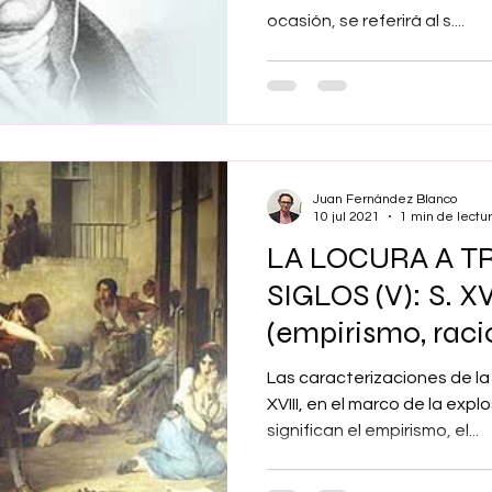
ocasión, se referirá al s....
Juan Fernández Blanco
10 jul 2021
1 min de lectu
LA LOCURA A T
SIGLOS (V): S. XV
(empirismo, raci
Ilustración)
Las caracterizaciones de la l
XVIII, en el marco de la ex
significan el empirismo, el...