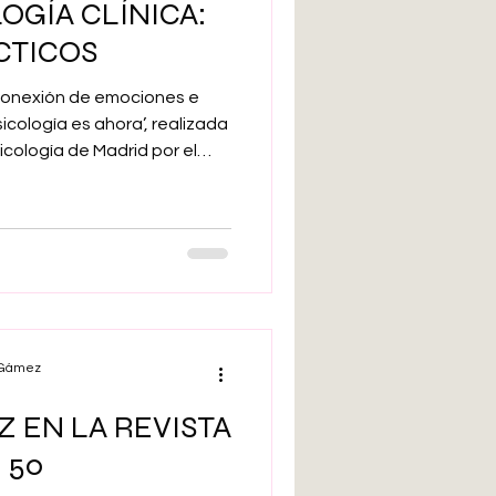
LOGÍA CLÍNICA:
arte bruto
CTICOS
‘Conexión de emociones e
Inteligencia artificial
sicología es ahora’, realizada
sicología de Madrid por el
 pasado
 Directora del Centro de
Adolescencia
ó la ponencia 'La IA en
prácticos'.
l Gámez
 EN LA REVISTA
 50