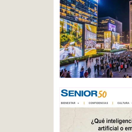
Blanca de la Torre Fernández
Deberes escolares
empatía
angustia
Desarrollo infantil