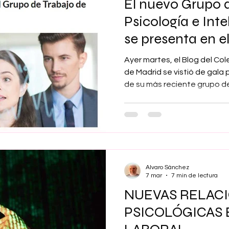
El nuevo Grupo 
Psicología e Intel
se presenta en 
Ayer martes, el Blog del Cole
de Madrid se vistió de gala
de su más reciente grupo de
Inteligencia Artificial, coor
artículo de presentación, es
coordinadora, y cuyo título 
del Grupo de Trabajo de Psic
explica con tanta claridad
necesidad de su apertura.
Alvaro Sánchez
7 mar
7 min de lectura
NUEVAS RELAC
PSICOLÓGICAS 