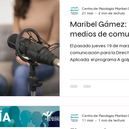
constituirán la acción decla
Centro de Psicología Maribe
madril
21 mar
2 min de lectura
Maribel Gámez: 
medios de comu
El pasado jueves 19 de marz
comunicación para la Direct
Aplicada: el programa A gol
Candil de Leganés y el digit
Editorial recogieron amplia
profesionales. En el primer 
sobre el uso de los móviles, 
sociales por los menores. En
relaciones entre las personas
Centro de Psicología Maribe
11 mar
1 min de lectura