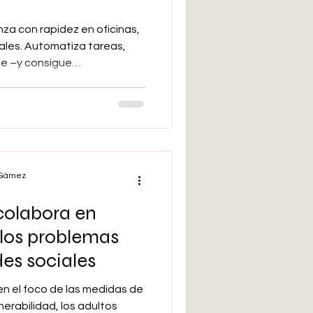
anza con rapidez en oficinas,
tales. Automatiza tareas,
te –y consigue
ro junto a esa
s técnica que humana, se
ación menos evidente y más
 del vínculo psicológico
zaciones. En el centro del
mica".
l Gámez
colabora en
 los problemas
des sociales
n el foco de las medidas de
erabilidad, los adultos