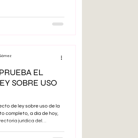
 de una interfaz cerebro-
ra el control del habla y del
 persona con ELA avanzada
nterfaz cerebro-ordenador
e, navegar por internet,
su entorno sin ayuda directa
l Gámez
PRUEBA EL
EY SOBRE USO
ecto de ley sobre uso de la
xto completo, a día de hoy,
yectoria jurídica del
 encontrar cualquier
 haga público, que será