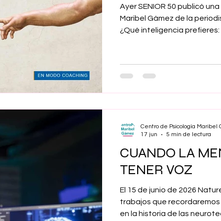
Ayer SENIOR 50 publicó una 
Maribel Gámez de la periodist
¿Qué inteligencia prefieres: 
desgranan las opiniones de 
Psicología Aplicada sobre
actualidad.
Centro de Psicología Maribe
17 jun
5 min de lectura
CUANDO LA ME
TENER VOZ
El 15 de junio de 2026 Natu
trabajos que recordaremos 
en la historia de las neurot