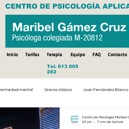
CENTRO DE PSICOLOGÍA APLIC
Inicio
Tarifas
Terapia
Equipo
FAQ
Contacto
Tel. 613 005
282
fermedad mental
Grecia clásica
Juan Fernández Blanco
Suicidio
Discapacidad
Tristeza
Depresión
Centro de Psicología Maribe
24 jun
7 min de lectura