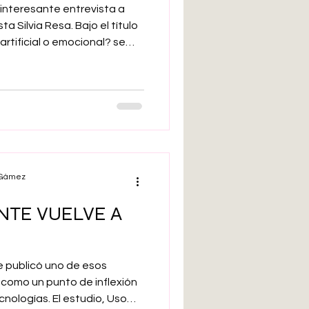
interesante entrevista a
a Silvia Resa. Bajo el título
artificial o emocional? se
la Directora del Centro de
 este tema de máxima
l Gámez
NTE VUELVE A
re publicó uno de esos
como un punto de inflexión
ecnologías. El estudio, Uso