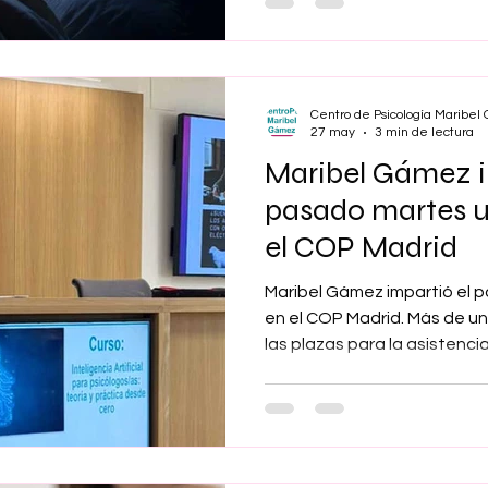
cuando se publique en el Bol
Generales para iniciar su tr
posible aprobación por el C
Centro de Psicología Maribe
27 may
3 min de lectura
Maribel Gámez i
pasado martes u
el COP Madrid
Maribel Gámez impartió el 
en el COP Madrid. Más de un
las plazas para la asistenci
agotado, quedando en lista
de los colegiados era altísi
impartido en el COP sobre la 
herramienta tecnológica d
contemporáneo y uno de los