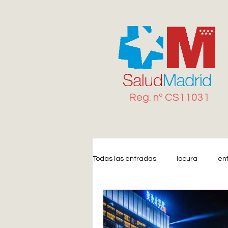
Reg. n
º
CS11031
Todas las entradas
locura
en
Miedo
Estrés
Ansiedad