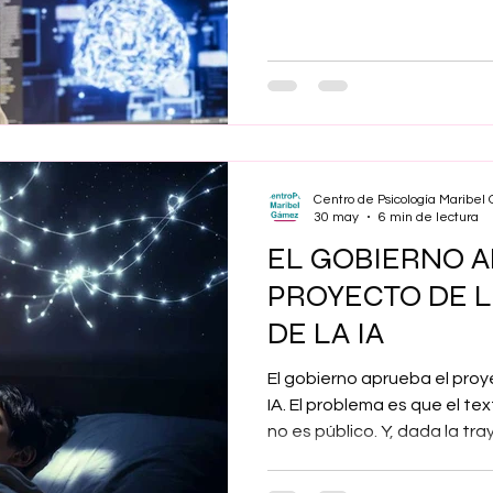
independiente a largo plazo
computadora intracortical pa
cursor, describe cómo una
utilizó casi dos años una i
implantada para comunicars
trabajar y relacionarse con 
Centro de Psicología Maribe
30 may
6 min de lectura
EL GOBIERNO A
PROYECTO DE L
DE LA IA
El gobierno aprueba el proy
IA. El problema es que el te
no es público. Y, dada la tra
ejecutivo, podemos esperar
sorpresa cuando el texto se