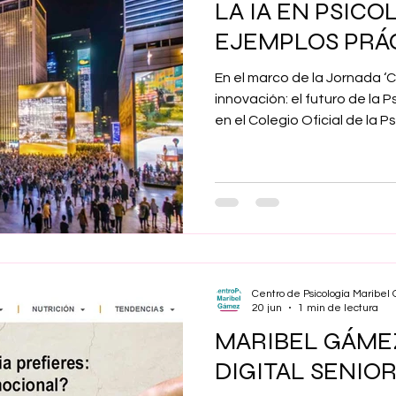
LA IA EN PSICO
Maribel Gámez
Comunicación
Hijos
Separación
EJEMPLOS PRÁ
En el marco de la Jornada 
Algoritmos
cuentos infantiles
Historia de la locura
innovación: el futuro de la P
en el Colegio Oficial de la P
Grupo de Trabajo de Psicología y Tecnología el
17 de junio, Maribel Gámez,
Transgénero
Cambio de sexo
Orientación sexual
Psicología Aplicada, present
Psicología clínica: ejemplos 
Centro de Psicología Maribe
20 jun
1 min de lectura
MARIBEL GÁMEZ
DIGITAL SENIOR