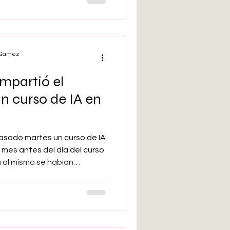
etín Oficial de las Cortes
amitación parlamentaria y
ongreso de los Diputados. El
Consejo de Ministros celebrado el 26 de mayo aprobó el
l Gámez
mpartió el
n curso de IA en
pasado martes un curso de IA
 mes antes del día del curso
a al mismo se habían
 de espera. La expectativa
ma: se trata del primer curso
Inteligencia Artificial,
ominante en el mundo
 cuatro pilares que