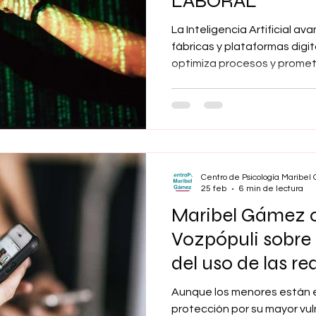
LABORAL
La Inteligencia Artificial av
fábricas y plataformas digi
optimiza procesos y prome
normalmente– eficiencia. Pe
transformación visible, má
está produciendo otra mut
profunda: la reconfiguración
entre trabajadores y organi
debate, la "ansiedad algorít
Centro de Psicología Maribe
25 feb
6 min de lectura
Maribel Gámez 
Vozpópuli sobre
del uso de las re
Aunque los menores están e
protección por su mayor vuln