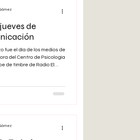
rada del colegio profesional
l Gámez
jueves de
nicación
o fue el día de los medios de
ora del Centro de Psicología
pe de timbre de Radio El
al Cuídate Plus de Unidad
mente sus opiniones
caso, la entrevista versó
las pantallas y las redes
 el segundo, sobre las
 y las inteligencias arti
l Gámez