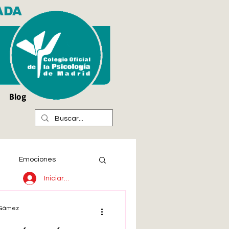
ADA
Blog
Emociones
Iniciar sesión
l Gámez