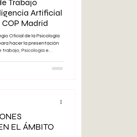
de Trabajo
igencia Artificial
el COP Madrid
gio Oficial de la Psicología
 para hacer la presentación
 trabajo, Psicología e
dinado por Maribel Gámez. El
crito por la propia
es ‘Motivos para la apertura
ología e IA en el COPM’,
 como oportunidad la
IONES
EN EL ÁMBITO