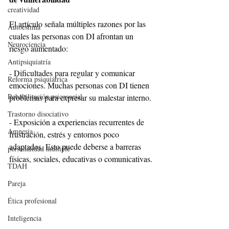
creatividad
El artículo señala múltiples razones por las 
Autoestima
cuales las personas con DI afrontan un 
Neurociencia
riesgo aumentado:
Antipsiquiatría
- Dificultades para regular y comunicar 
Reforma psiquiátrica
emociones. Muchas personas con DI tienen 
Rehabilitación psicosocial
problemas para expresar su malestar interno.
Trastorno disociativo
- Exposición a experiencias recurrentes de 
Amnesia
frustración, estrés y entornos poco 
adaptados. Esto puede deberse a barreras 
personalidad múltiple
físicas, sociales, educativas o comunicativas.
TDAH
Pareja
Ética profesional
Inteligencia