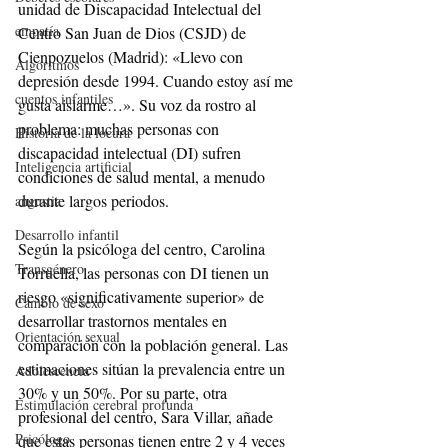
unidad de Discapacidad Intelectual del 
empatía
Centro San Juan de Dios (CSJD) de 
Cienpozuelos (Madrid): «Llevo con 
Algoritmos
depresión desde 1994. Cuando estoy así me 
cuentos infantiles
gusta aislarme…». Su voz da rostro al 
problema: muchas personas con 
Historia de la locura
discapacidad intelectual (DI) sufren 
Inteligencia artificial
condiciones de salud mental, a menudo 
durante largos periodos.
angustia
Desarrollo infantil
Según la psicóloga del centro, Carolina 
Transgénero
Torruella, las personas con DI tienen un 
riesgo «significativamente superior» de 
Cambio de sexo
desarrollar trastornos mentales en 
Orientación sexual
comparación con la población general. Las 
estimaciones sitúan la prevalencia entre un 
Adolescencia
30% y un 50%. Por su parte, otra 
Estimulación cerebral profunda
profesional del centro, Sara Villar, añade 
Psicólogo
que estas personas tienen entre 2 y 4 veces 