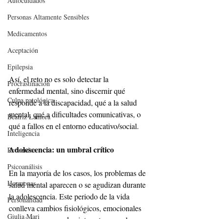
Autocuidados
Personas Altamente Sensibles
Medicamentos
Aceptación
Epilepsia
Así, el reto no es solo detectar la 
Procrastinación
enfermedad mental, sino discernir qué 
Culpa patológica
responde a la discapacidad, qué a la salud 
mental, qué a dificultades comunicativas, o 
Beatriz Lamora
qué a fallos en el entorno educativo/social.
Inteligencia
Adolescencia: un umbral crítico
Recuerdos
Psicoanálisis
En la mayoría de los casos, los problemas de 
Hormonas
salud mental aparecen o se agudizan durante 
la adolescencia. Este periodo de la vida 
Personalidad
conlleva cambios fisiológicos, emocionales 
Giulia Mari