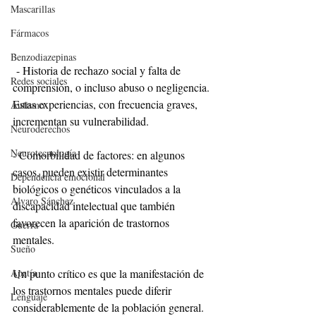
Mascarillas
Fármacos
Benzodiazepinas
 - Historia de rechazo social y falta de 
Redes sociales
comprensión, o incluso abuso o negligencia. 
Estas experiencias, con frecuencia graves, 
Autismo
incrementan su vulnerabilidad.
Neuroderechos
Neurotecnología
- Comorbilidad de factores: en algunos 
casos, pueden existir determinantes 
Dependencia emocional
biológicos o genéticos vinculados a la 
Alvaro Sánchez
discapacidad intelectual que también 
favorecen la aparición de trastornos 
Guerra
mentales.
Sueño
Apatía
Un punto crítico es que la manifestación de 
los trastornos mentales puede diferir 
Lenguaje
considerablemente de la población general. 