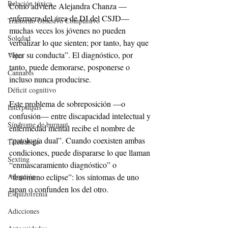
Relación tóxica
Como advierte Alejandra Chanza —
enfermera del área de DI del CSJD— 
Trastorno Obsesivo Compulsivo
muchas veces los jóvenes no pueden 
Soledad
verbalizar lo que sienten; por tanto, hay que 
“leer su conducta”. El diagnóstico, por 
Vejez
tanto, puede demorarse, posponerse o 
Cannabis
incluso nunca producirse.
Déficit cognitivo
Este problema de sobreposición —o 
Interpsiquis
confusión— entre discapacidad intelectual y 
Síndrome de burnaut
enfermedad mental recibe el nombre de 
“patología dual”. Cuando coexisten ambas 
Teletrabajo
condiciones, puede dispararse lo que llaman 
Sexting
“enmascaramiento diagnóstico” o 
Adopción
“fenómeno eclipse”: los síntomas de uno 
tapan o confunden los del otro.
Esquizofrenia
Adicciones