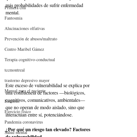
más probabilidades de sufrir enfermedad 
Primera cita
mental.
Fantosmia
Alucinaciones olfativas
Prevención de abusos/maltrato
Centro Maribel Gámez
Terapia cognitivo-conductual
tccmontreal
trastorno depresivo mayor
Este exceso de vulnerabilidad se explica por 
Manual para el paciente
una confluencia de factores —biológicos, 
cognitivos, comunicativos, ambientales— 
Enuresis
que no operan de modo aislado, sino que 
Ejercicio físico
interactúan entre sí, potenciándose.
Pandemia coronavirus
¿Por qué un riesgo tan elevado? Factores 
Salud mental
de vulnerabilidad