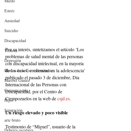
Miedo
Estrés
Ansiedad
Suicidio
Discapacidad
Por su interés, sintetizamos el artículo ‘Los 
Tristeza
problemas de salud mental de las personas 
Depresión
con discapacidad intelectual, en la mayoría 
de los casos, comienzan en la adolescencia’ 
Blanca de la Torre Fernández
publicado el pasado 3 de diciembre, Día 
Maribel Gámez
Internacional de las Personas con 
Comunicación
Discapacidad, por el Centro de 
Ciempozuelos en la web de 
csjd.es
.
Hijos
Separación
Un riesgo elevado y poco visible
arte bruto
Testimonio de “Miguel”, usuario de la 
Deberes escolares