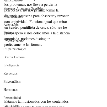
Autocuidados
los problemas, nos lleva a perder la 
Personas Altamente Sensibles
perspectiva, no nos permite tomar la 
distancia necesaria para observar y razonar 
Medicamentos
con objetividad. Funciona igual que mirar 
Aceptación
un cuadro puntillista de cerca, sólo ves los 
Epilepsia
puntos, pero si nos colocamos a la distancia 
apropiada, podemos distinguir 
Procrastinación
perfectamente las formas.
Culpa patológica
Beatriz Lamora
Inteligencia
Recuerdos
Psicoanálisis
Hormonas
Personalidad
Estamos tan fusionados con los contenidos 
Giulia Mari
creemos que lo que pensamos son 
que 