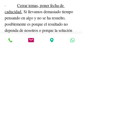
·         
Cerrar temas, poner fecha de 
caducidad.
 Si llevamos demasiado tiempo 
pensando en algo y no se ha resuelto, 
posiblemente es porque el resultado no 
dependa de nosotros o porque la solución 
pase por tomar una decisión que no nos 
gusta. Sea lo que sea, hay que cerrarlo.
·         
Escoger el momento para 
pensar.
 Una agenda resulta muy útil para 
ello, como si convocásemos una reunión 
con su hora de inicio y fin, con los temas a 
abordar y los objetivos que vamos a 
perseguir en ella.
·         
No intentar librarnos del 
pensamiento
 o tratar de hacerlo desaparecer. 
Aceptar que va a venir y a quedarse un rato 