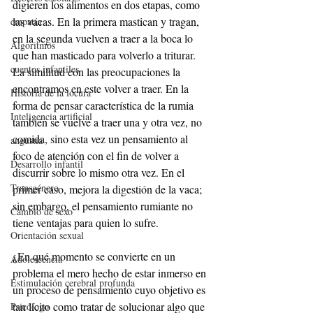
digieren los alimentos en dos etapas, como 
las vacas. En la primera mastican y tragan, 
empatía
en la segunda vuelven a traer a la boca lo 
Algoritmos
que han masticado para volverlo a triturar. 
cuentos infantiles
La similitud con las preocupaciones la 
encontramos en este volver a traer. En la 
Historia de la locura
forma de pensar característica de la rumia 
Inteligencia artificial
también se vuelve a traer una y otra vez, no 
comida, sino esta vez un pensamiento al 
angustia
foco de atención con el fin de volver a 
Desarrollo infantil
discurrir sobre lo mismo otra vez. En el 
Transgénero
primer caso, mejora la digestión de la vaca; 
sin embargo, el pensamiento rumiante no 
Cambio de sexo
tiene ventajas para quien lo sufre. 
Orientación sexual
¿En qué momento se convierte en un 
Adolescencia
problema el mero hecho de estar inmerso en 
Estimulación cerebral profunda
un proceso de pensamiento cuyo objetivo es 
tan lícito como tratar de solucionar algo que 
Psicólogo