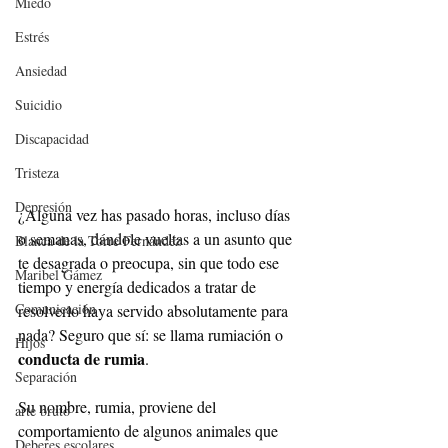
Miedo
Estrés
Ansiedad
Suicidio
Discapacidad
Tristeza
Depresión
¿Alguna vez has pasado horas, incluso días 
o semanas, dándole vueltas a un asunto que 
Blanca de la Torre Fernández
te desagrada o preocupa, sin que todo ese 
Maribel Gámez
tiempo y energía dedicados a tratar de 
Comunicación
resolverlo haya servido absolutamente para 
nada? Seguro que sí: se llama rumiación o 
Hijos
conducta de rumia
. 
Separación
Su nombre, rumia, proviene del 
arte bruto
comportamiento de algunos animales que 
Deberes escolares