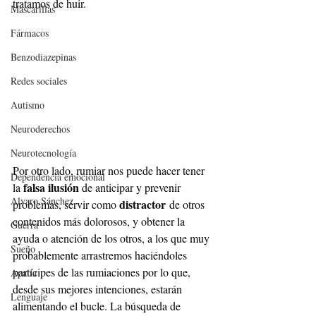
tratamos de huir.
Mascarillas
Fármacos
Benzodiazepinas
Redes sociales
Autismo
Neuroderechos
Neurotecnología
Por otro lado, rumiar nos puede hacer tener 
Dependencia emocional
falsa ilusión
la 
 de anticipar y prevenir 
Alvaro Sánchez
distractor
problemas, servir como 
 de otros 
contenidos más dolorosos, y obtener la 
Guerra
ayuda o atención de los otros, a los que muy 
Sueño
probablemente arrastremos haciéndoles 
partícipes de las rumiaciones por lo que, 
Apatía
desde sus mejores intenciones, estarán 
Lenguaje
alimentando el bucle. La búsqueda de 