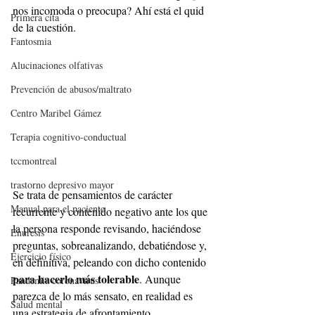
nos incomoda o preocupa? Ahí está el quid 
Primera cita
de la cuestión.
Fantosmia
Alucinaciones olfativas
Prevención de abusos/maltrato
Centro Maribel Gámez
Terapia cognitivo-conductual
tccmontreal
trastorno depresivo mayor
Se trata de pensamientos de carácter 
Manual para el paciente
recurrente y contenido negativo ante los que 
la persona responde revisando, haciéndose 
Enuresis
preguntas, sobreanalizando, debatiéndose y, 
Ejercicio físico
en definitiva, peleando con dicho contenido 
para hacerlo más tolerable
. Aunque 
Pandemia coronavirus
parezca de lo más sensato, en realidad es 
Salud mental
una estrategia de afrontamiento 