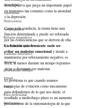
creatividad
desadaptativa que juega un importante papel 
en trastornos tan comunes como la ansiedad 
Autoestima
o la depresión.
Neurociencia
Como toda conducta, la rumia tiene una 
Antipsiquiatría
función determinada y puede ser reforzada 
Reforma psiquiátrica
por las consecuencias que se deriven de ella. 
La función más frecuente suele ser 
Rehabilitación psicosocial
evitar un malestar emocional
 y tiende a 
Trastorno disociativo
mantenerse por reforzamiento negativo; es 
Amnesia
decir, al menos durante un tiempo logramos 
alejar o disminuir ese malestar. 
personalidad múltiple
TDAH
El problema es que cuando usamos 
estrategias de evitación como mecanismo 
Pareja
para defendernos de lo que nos duele, el 
Ética profesional
resultado a medio/largo plazo es un aumento 
Inteligencia
precisamente de la sintomatología de la que 