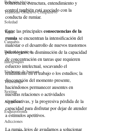
Relación tóxica
coherencia, estructura, entendimiento y 
control también está asociado con la 
Trastorno Obsesivo Compulsivo
conducta de rumiar.
Soledad
consecuencias de la 
Entre las principales 
Vejez
rumia
 se encuentran la intensificación del 
Cannabis
malestar o el desarrollo de nuevos trastornos 
Déficit cognitivo
psicológicos; la disminución de la capacidad 
de concentración en tareas que requieren 
Interpsiquis
esfuerzo intelectual, socavando el 
Síndrome de burnaut
rendimiento en el trabajo o los estudios; la 
desconexión del momento presente, 
Teletrabajo
haciéndonos permanecer ausentes en 
Sexting
nuestras relaciones o actividades 
significativas, y la progresiva pérdida de la 
Adopción
capacidad para disfrutar por dejar de atender 
Esquizofrenia
a estímulos apetitivos.
Adicciones
La rumia, lejos de ayudarnos a solucionar 