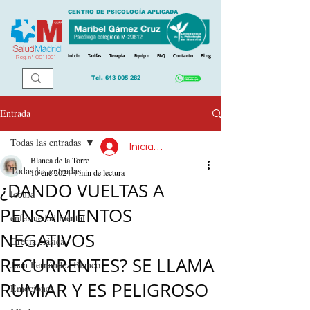
CENTRO DE PSICOLOGÍA APLICADA
Inicio
Tarifas
Terapia
Equipo
FAQ
Contacto
Blog
Reg. n
º
CS11031
Tel.
613 005 282
Entrada
Todas las entradas
Iniciar sesión
Blanca de la Torre
Todas las entradas
10 ene 2024
4 min de lectura
¿DANDO VUELTAS A
locura
PENSAMIENTOS
enfermedad mental
NEGATIVOS
Grecia clásica
RECURRENTES? SE LLAMA
Juan Fernández Blanco
RUMIAR Y ES PELIGROSO
Emociones