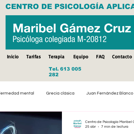
CENTRO DE PSICOLOGÍA APLIC
Inicio
Tarifas
Terapia
Equipo
FAQ
Contacto
Tel. 613 005
282
fermedad mental
Grecia clásica
Juan Fernández Blanco
Suicidio
Discapacidad
Tristeza
Depresión
Centro de Psicología Maribe
25 abr
7 min de lectura