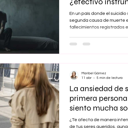
¿efectivo instr
coordinación o enésimo
En un país donde el suicidi
chiringuito admi
segunda causa de muerte e
fallecimientos registrados e
Nacional de Estadística (2.
la creación del Observatori
Suicidio por acuerdo del Con
marzo de 2026 representa, 
institucional de primer orden
Sanidad a través del Comis
Maribel Gámez
11 abr
5 min de lectura
La ansiedad de 
primera persona
siento mucha so
gente que me qu
¿Te afecta de manera inte
de tus seres queridos, aun