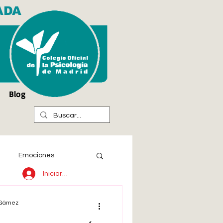
ADA
Blog
Emociones
Iniciar sesión
l Gámez