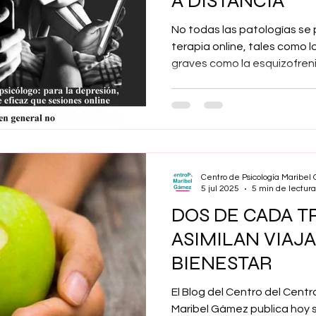
A DISTANCIA
No todas las patologías se
terapia online, tales como 
graves como la esquizofrenia
patologías que cursan con i
situaciones deben ser abo
equipos profesionales integ
psicólogos, sino por otros p
área sociocomunitaria; y, 
presencialidad.
Centro de Psicología Maribe
5 jul 2025
5 min de lectura
DOS DE CADA T
ASIMILAN VIAJ
BIENESTAR
El Blog del Centro del Cent
Maribel Gámez publica hoy s