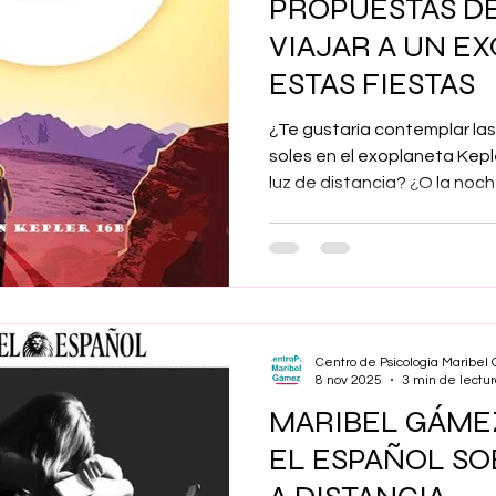
PROPUESTAS DE
VIAJAR A UN E
ESTAS FIESTAS
¿Te gustaría contemplar la
soles en el exoplaneta Kepl
luz de distancia? ¿O la noc
interestelar solitario, sin es
ochenta años-luz de la Tier
deTrappist-1e, a cuarenta a
votación popular como el m
de la zona habitable? Estas
que ofrece la Oficina de Via
Centro de Psicología Maribe
NASA para
8 nov 2025
3 min de lectu
MARIBEL GÁME
EL ESPAÑOL SO