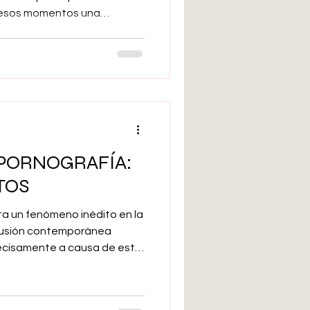
n esos momentos una
rdida vincular sin motivo
irmativamente a estas
ufras ansiedad de
 separación es un problema
o malestar a quien lo sufre
para de las personas a las
 PORNOGRAFÍA:
TOS
ta un fenómeno inédito en la
ifusión contemporánea
ecisamente a causa de esta
umamente común encontrarse
pornografía. Esta
hoy como un desafío