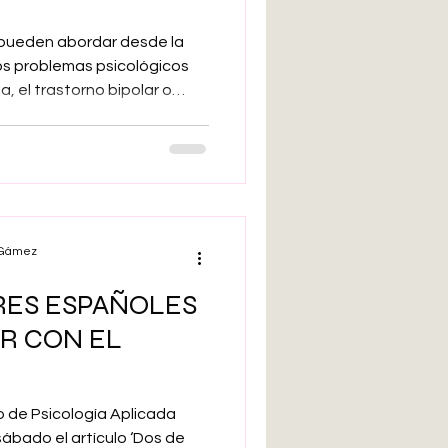
 pueden abordar desde la
los problemas psicológicos
, el trastorno bipolar o
ntentos autolíticos. Estas
rdadas, muchas veces, por
rados y no solo por
rofesionales sanitarios y del
por supuesto, mediante
l Gámez
RES ESPAÑOLES
AR CON EL
ro de Psicología Aplicada
ábado el artículo ‘Dos de