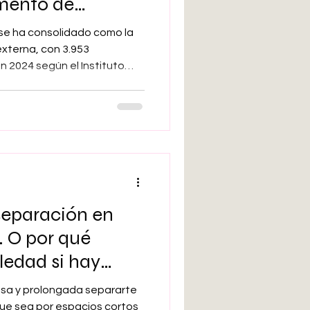
umento de
o se ha consolidado como la
nistrativo?
xterna, con 3.953
n 2024 según el Instituto
902 hombres y 1.051 mujeres),
o para la Prevención del
sejo de Ministros el 31 de
sobre el papel, un paso
. Adscrito al Ministerio de
ionado de Salud Mental.
separación en
. O por qué
ledad si hay
iere
nsa y prolongada separarte
que sea por espacios cortos