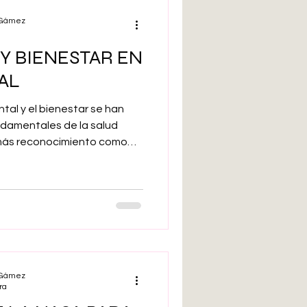
, cuestiona esta relación.
l Gámez
Y BIENESTAR EN
AL
ntal y el bienestar se han
damentales de la salud
más reconocimiento como
 bienestar general. La
n estado de bienestar
ial, que permite a las
és, trabajar productivamente
 la sociedad. El bienestar
lio, abarca los aspectos
l Gámez
ra