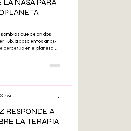
 LA NASA PARA
XOPLANETA
s sombras que dejan dos
er 16b, a doscientos años-
he perpetua en el planeta
trella, PSO J318.5-22, a
ra? ¿O los matices rojos
ños-luz, elegido por
ejor destino de vacaciones
 son algunas posibilidades
jes a Exoplanetas de la
l Gámez
ra
Z RESPONDE A
BRE LA TERAPIA