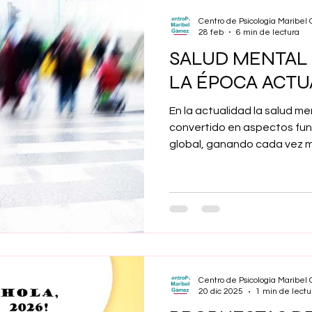
liderado por Nicolas Sommet
Centro de Psicología Maribe
28 feb
6 min de lectura
SALUD MENTAL 
LA ÉPOCA ACTU
En la actualidad la salud me
convertido en aspectos fun
global, ganando cada vez 
componentes esenciales del
salud mental se refiere a u
emocional, psicológico y soc
personas lidiar con el estr
y contribuir positivamente a
mental, un término más amp
positivos de la
Centro de Psicología Maribe
20 dic 2025
1 min de lectu