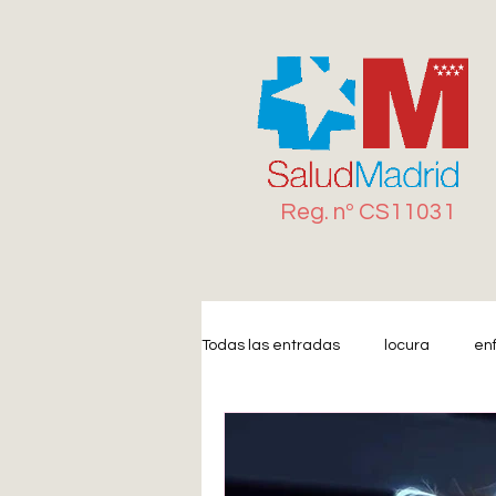
Reg. n
º
CS11031
Todas las entradas
locura
en
Miedo
Estrés
Ansiedad