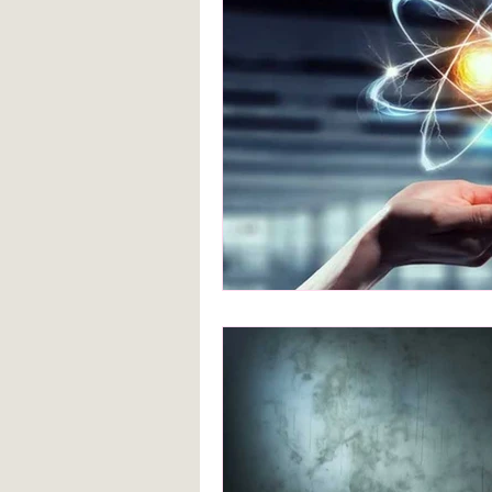
Blanca de la Torre Fernández
Deberes escolares
empatía
angustia
Desarrollo infantil