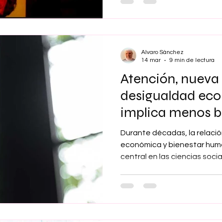
complejo cuya comprensión r
multidimensional que integ
psicológicos y psicosociale
Alvaro Sánchez
14 mar
9 min de lectura
Atención, nueva 
desigualdad ec
implica menos b
Durante décadas, la relaci
económica y bienestar hum
central en las ciencias soci
hasta la economía del com
investigadores han defendid
sociedades más desiguales
resultados en salud mental,
satisfacción vital. Sin emba