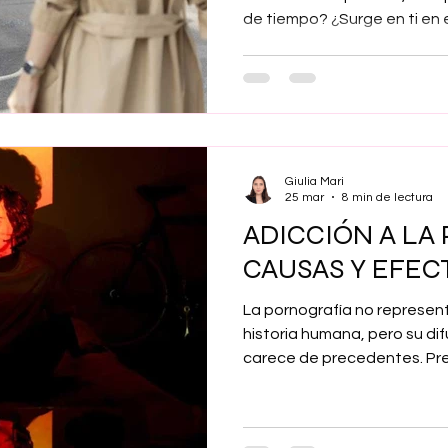
de tiempo? ¿Surge en ti e
sensación de vertiginosa pé
aparente? Si contestas af
preguntas es posible que s
separación. La ansiedad de
psicológico que genera much
en el momento en que se se
Giulia Mari
que quiere.
25 mar
8 min de lectura
ADICCIÓN A LA
CAUSAS Y EFEC
La pornografía no represen
historia humana, pero su d
carece de precedentes. Pr
expansión, se ha vuelto s
con casos de adicción a la 
dependencia se configura 