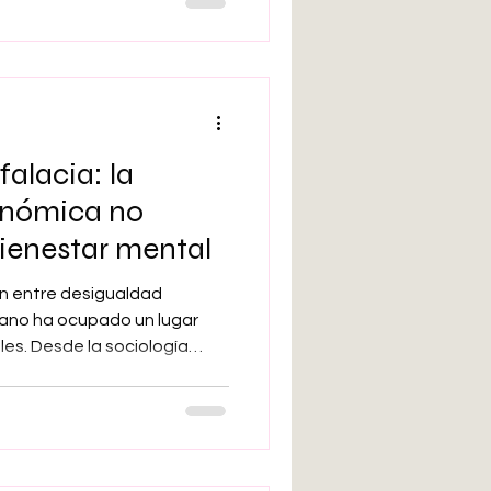
equiere un análisis
re aspectos neurobiológicos,
s
falacia: la
onómica no
ienestar mental
ón entre desigualdad
ano ha ocupado un lugar
ales. Desde la sociología
portamiento, numerosos
o la idea de que las
 tienden a presentar peores
 cohesión social y
rgo, un estudio reciente