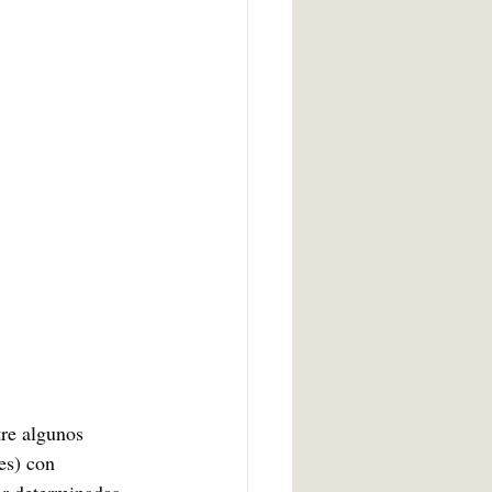
arte bruto
Inteligencia artificial
Adolescencia
tre algunos 
es) con 