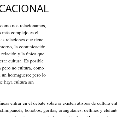
CACIONAL
Maribel Gámez
Comunicación
Hijos
Separación
 como nos relacionamos, 
Algoritmos
cuentos infantiles
Historia de la locura
o más complejo es el 
as relaciones que tiene 
ntorno, la comunicación 
Transgénero
Cambio de sexo
Orientación sexual
 relación y la única que 
rar cultura. Es posible 
 pero no cultura, como 
 un hormiguero; pero lo 
e haya cultura sin 
íneas entrar en el debate sobre si existen atisbos de cultura en
chimpancés, bonobos, gorilas, orangutanes, delfines y elefant