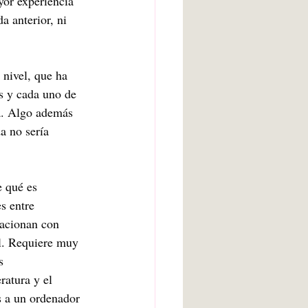
yor experiencia 
 anterior, ni 
 nivel, que ha 
s y cada uno de 
a. Algo además 
a no sería 
 qué es 
s entre 
lacionan con 
l. Requiere muy 
s 
atura y el 
s a un ordenador 