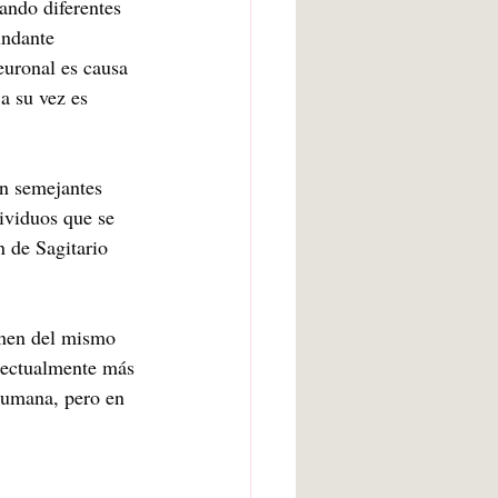
ando diferentes 
undante 
euronal es causa 
a su vez es 
n semejantes 
ividuos que se 
n de Sagitario 
onen del mismo 
electualmente más 
humana, pero en 