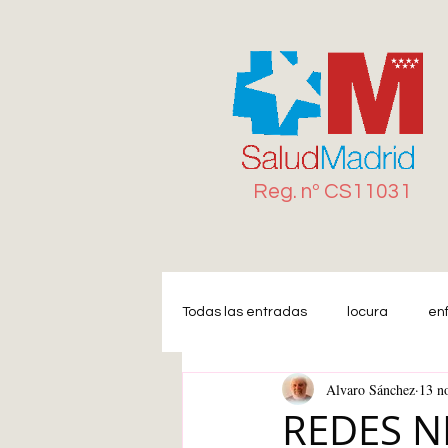
Reg. n
º
CS11031
Todas las entradas
locura
en
Alvaro Sánchez
13 n
Miedo
Estrés
Ansiedad
REDES N