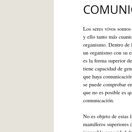
COMUNI
Blanca de la Torre Fernández
Los seres vivos somos
Deberes escolares
empatía
y ello tanto más cuant
organismo. Dentro de l
un organismo con su e
angustia
Desarrollo infantil
es la forma superior de
tiene capacidad de gene
que haya comunicación
se puede comprobar en
que no es posible es qu
comunicación.
No es objeto de estas l
mamíferos superiores (