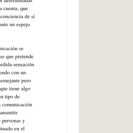
or determinadas 
 a cuenta, que 
conciencia de sí 
nte un espejo 
nicación se 
duo que pretende 
edida sensación 
iendo con un 
semejante pero 
que tiene algo 
n tipo de 
na comunicación 
ansmitir 
 personas y 
ituado en el 