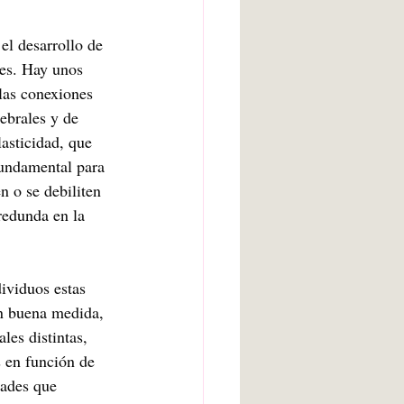
el desarrollo de 
tes. Hay unos 
las conexiones 
ebrales y de 
lasticidad, que 
fundamental para 
n o se debiliten 
redunda en la 
dividuos estas 
en buena medida, 
les distintas, 
 en función de 
dades que 