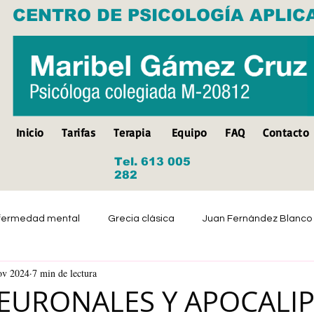
CENTRO DE PSICOLOGÍA APLIC
Inicio
Tarifas
Terapia
Equipo
FAQ
Contacto
Tel. 613 005
282
fermedad mental
Grecia clásica
Juan Fernández Blanco
ov 2024
7 min de lectura
Suicidio
Discapacidad
Tristeza
Depresión
EURONALES Y APOCALIP