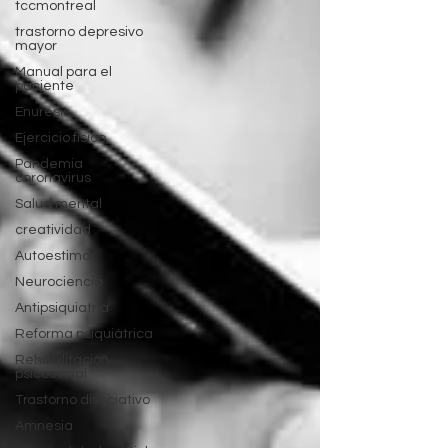
tccmontreal
trastorno depresivo
mayor
Manual para el
paciente
Enuresis
Ejercicio físico
Pandemia
coronavirus
Salud mental
creatividad
Autoestima
Neurociencia
Antipsiquiatría
Reforma psiquiátrica
Rehabilitación
psicosocial
Trastorno disociativo
Amnesia