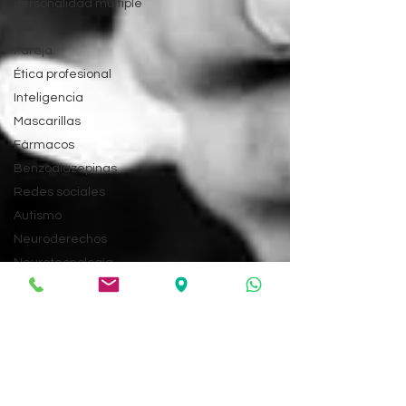
personalidad múltiple
TDAH
Pareja
Ética profesional
Inteligencia
Mascarillas
Fármacos
Benzodiazepinas
Redes sociales
Autismo
Neuroderechos
Neurotecnología
Dependencia
emocional
Alvaro Sánchez
Guerra
Sueño
Apatía