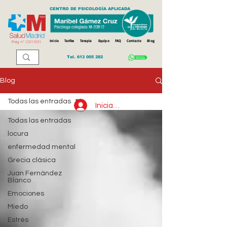
CENTRO DE PSICOLOGÍA APLICADA
Inicio
Tarifas
Terapia
Equipo
FAQ
Contacto
Blog
Reg. n
º
CS11031
Tel.
613 005 282
Blog
Todas las entradas
Iniciar sesión
Todas las entradas
locura
enfermedad mental
Grecia clásica
Juan Fernández
Blanco
Emociones
Miedo
Estrés