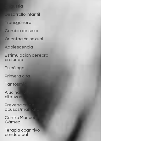
angustia
Desarrollo infantil
Transgénero
Cambio de sexo
Orientación sexual
Adolescencia
Estimulación cerebral
profunda
Psicólogo
Primera cita
Fantosmia
Alucinaciones
olfativas
Prevención de
abusos/maltrato
Centro Maribel
Gámez
Terapia cognitivo-
conductual