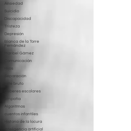
Ansiedad
Suicidio
Discapacidad
Tristeza
Depresión
Blanca de la Torre
Fernández
Maribel Gámez
Comunicación
Hijos
Separación
arte bruto
Deberes escolares
empatía
Algoritmos
cuentos infantiles
Historia de la locura
Inteligencia artificial