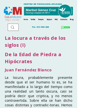
CENTRO DE PSICOLOGÍA APLICADA
Inicio
Tarifas
Terapia
Equipo
FAQ
Contacto
Blog
Reg. n
º
CS11031
Tel.
613 005 282
La locura a través de los
siglos (I)
De la Edad de Piedra a
Hipócrates
Juan Fernández Blanco
La locura, probablemente presente
desde que el ser humano lo es, se ha
manifestado a lo largo del tiempo como
una realidad un tanto oscura, casi se
podría decir que criptica, y no menos
controvertida. Sobre ella se han dicho
cosas distintas y contradic-torias. Hemos