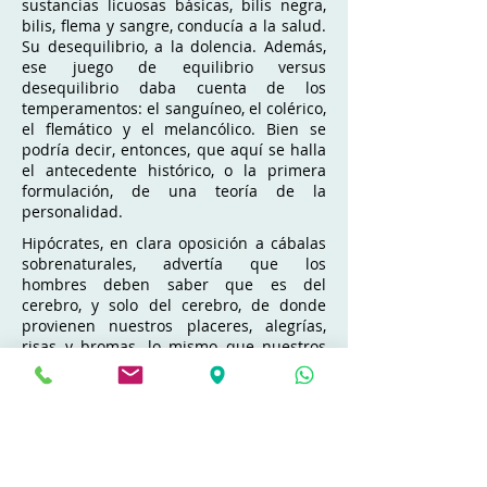
sustancias licuosas básicas, bilis negra,
bilis, flema y sangre, conducía a la salud.
Su desequilibrio, a la dolencia. Además,
ese juego de equilibrio versus
desequilibrio daba cuenta de los
temperamentos: el sanguíneo, el colérico,
el flemático y el melancólico. Bien se
podría decir, entonces, que aquí se halla
el antecedente histórico, o la primera
formulación, de una teoría de la
personalidad.
Hipócrates, en clara oposición a cábalas
sobrenaturales, advertía que los
hombres deben saber que es del
cerebro, y solo del cerebro, de donde
provienen nuestros placeres, alegrías,
risas y bromas, lo mismo que nuestros
pesares, penas, congojas, y lágrimas.
Para el padre de la medicina, sólo a
través del cerebro podemos pensar y es
ese mismo cerebro que nos da la razón
el que, cuando la pierde, nos torna locos
o delirantes, nos produce desatinos