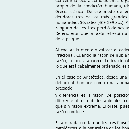
Concebir la locura como dolencia orgá
propio de la condición humana, id
Grecia clásica. De ese modo de e
deudores tres de los más grandes e 
humanidad, Sócrates (469-399 a.c.), Pla
Ninguno de los tres perdió demasiad
Defendieron que la razón, el espíritu,
de la psique.
Al exaltar la mente y valorar el ord
irracional. Cuando la razón se nubla 
razón, la locura aparece. Lo irraciona
lo que está cabalmente ordenado, es to
En el caso de Aristóteles, desde una 
definió al hombre como una anima
preciado
y diferencial es la razón. Del posic
diferente al resto de los animales, 
que sin-razón extrema. El orate, pues,
razón conduce.
Esta mirada con la que los tres filóso
mitológicas, a la naturaleza de los h