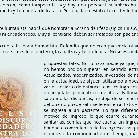
 padecen, como tampoco la hay hoy, una perspectiva univocaba.
modo y la manera de tratarla. Por una lado estaba la corriente hum
e humanista habrá que nombrar a Sorano de Éfeso (siglos I-II a.c.
s ni encadenados. Muy al contrario, deben ser tratados con pacien
 cruel a la teoría humanista. Defendía que no eran paciencia ni 
jercerse desde el encierro, las palizas y las cadenas. No se escan
propuestas tales. No lo haga nadie ya que,
no hemos podido superar, en sentido estrict
Actualizados, modernizados, investidos de na
en la actualidad, se siguen utilizando ambos
ver el encierro de entonces con los ingresos 
en hospitales psiquiátricos de ahora. Faltaría
salvando las distancias, no deja de ser ence
del que no puede salir se le encierra. Esto, 
se ingresa a un paciente. Lo que diferenc
motivos del ingreso, lo que ocurre durante 
sanitarias, con las que hoy cuenta un ingre
bondad o conveniencia de los ingresos psiqui
manifiesto la continuidad en el tiempo, má