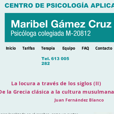
CENTRO DE PSICOLOGÍA APLIC
Inicio
Tarifas
Terapia
Equipo
FAQ
Contacto
Tel. 613 005
282
La locura a través de los siglos (II)
De la Grecia clásica a la cultura musulman
Juan Fernández Blanco