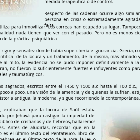
medida terapéutica o de control.
Respecto de las cadenas ocurre algo similar
persona en crisis o extremadamente agitad
falta
iliza para inmovilizar. Las correas han ocupado su lugar. Tampoco 
ctualidad nada tienen que ver con el pasado. Pero no es menos c
de la práctica psiquiátrica.
 rigor y sensatez donde había superchería e ignorancia. Grecia, co
fica de la locura y un tratamiento, de la misma, más atinado y ef
 al mito, la evidencia no se pudo imponer definitivamente a la cr
an, no fueron lo suficientemente fuertes e influyentes como para
les y taumatúrgicos.
os sagrados, escritos entre el 1450 y 1500 a.c hasta el 100 d.c.
poco a poco, una visión de la amencia, y de quienes la sufrían, estig
historia antigua, la moderna, y sigue recorriendo la contemporánea.
, explicaban que la locura de Saúl estaba
do por Jehová para castigar la impiedad del
bíblico de cristianos y de hebreos, hallaremos
es. Antes de aludirlas, recordar que en la
o es el último texto del Pentateuco, libro del
hebrea es el último texto de la Tora, la ley o