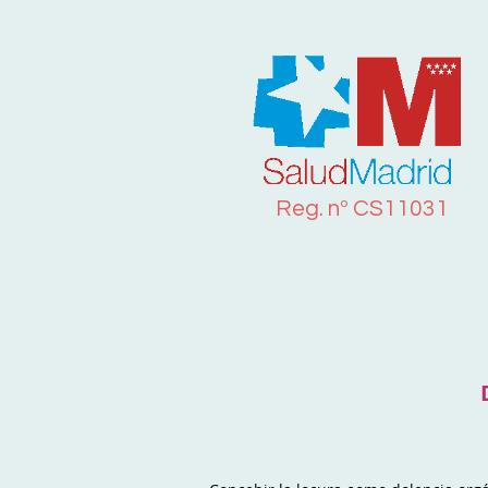
Reg. n
º
CS11031