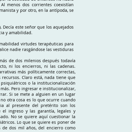
 Al menos dos corrientes coexistían
anista y por otro, en la antípoda, se
). Decía este señor que los aquejados
cia y amabilidad.
amabilidad virtudes terapéuticas para
dalice nadie rasgándose las vestiduras
 más de dos milenios después todavía
o, ni los encierros, ni las cadenas.
rrativas más políticamente correctas,
 recursos. Claro está, nada tiene que
psiquiátricos o la institucionalización
 más. Pero ingresar e institucionalizar,
rrar. Si se mete a alguien en un lugar
y no otra cosa es lo que ocurre cuando
ia al presente del pretérito son los
el ingreso y las garantía, legales y
sado. No se quiere aquí cuestionar la
átricos. Lo que se quiere es poner de
s de dos mil años, del encierro como