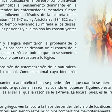
nica localizada en el cerebro, como un avatar
entificaba el pensamiento dominante en la
ntender las enfermedades mentales fueron
influyentes filósofos de la historia de la
tón (427-347 a.c.) y Aristóteles (384-322 a.c.).
o tiempo volviendo su mirada a los dioses.
 las pasiones y el alma son los constituyentes
en y la lógica, delimitaron el problema de lo
y las pasiones se desatan sin el control de la
l (la sin-razón) es todo lo que no se somete a
do lo que se sustrae a lo lógico.
posición de sistematización de la naturaleza,
l racional. Como el animal cuyo bien más
ionamiento aristotélico bien se puede inferir que cuando se pierd
cuando te quedas sin-razón, es cuando enloqueces. Siguiendo esta 
 es el ser al que la razón se le extravía. La locura, pues, es la i
fos griegos ven la locura la hace descender del cielo de los dioses
ombres. Aún siendo estos principios compartidos mayoritariamente