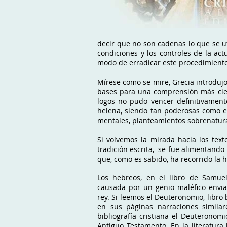
decir que no son cadenas lo que se ut
condiciones y los controles de la a
modo de erradicar este procedimiento 
Mírese como se mire, Grecia introdujo
bases para una comprensión más cientí
logos no pudo vencer definitivamente
helena, siendo tan poderosas como er
mentales, planteamientos sobrenatura
Si volvemos la mirada hacia los text
tradición escrita, se fue alimentando 
que, como es sabido, ha recorrido la 
Los hebreos, en el libro de Samuel
causada por un genio maléfico envia
rey. Si leemos el Deuteronomio, libro 
en sus páginas narraciones similar
bibliografía cristiana el Deuteronomi
Antiguo Testamento. En la literatura 