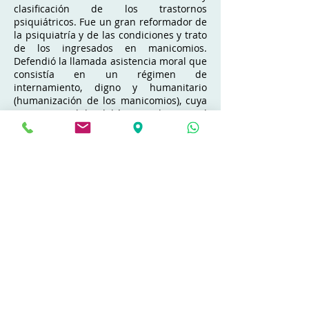
clasificación de los trastornos
psiquiátricos. Fue un gran reformador de
la psiquiatría y de las condiciones y trato
de los ingresados en manicomios.
Defendió la llamada asistencia moral que
consistía en un régimen de
internamiento, digno y humanitario
(humanización de los manicomios), cuya
primera medida debía ser eliminar el
encadenamiento de los alienados. No
dejó nunca de promover el cambio en la
consideración social de los locos, término
que propuso sustituir por el de alienado.
Abordar desde patrones compatibles con
la ciencia el tratamiento de la psique
enferma, puede que sea la aportación
más sobresaliente de Pinel. Entendía que
tales tratamientos debían seguir los
mismos protocolos que los tratamientos
dispensados a las patologías orgánicas.
Sugirió la necesidad de crear un cuerpo
de médicos especializados en el cuidado