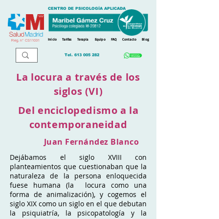
CENTRO DE PSICOLOGÍA APLICADA
Inicio
Tarifas
Terapia
Equipo
FAQ
Contacto
Blog
Reg. n
º
CS11031
Tel.
613 005 282
La locura a través de los
siglos (VI)
Del enciclopedismo a la
contemporaneidad
Juan Fernández Blanco
Dejábamos el siglo XVIII con
planteamientos que cuestionaban que la
naturaleza de la persona enloquecida
fuese humana (la locura como una
forma de animalización), y cogemos el
siglo XIX como un siglo en el que debutan
la psiquiatría, la psicopatología y la