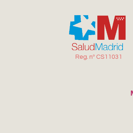
Reg. n
º
CS11031