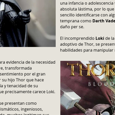
una infancia o adolescencia
absoluta lástima, por lo qu
sencillo identificarse con a
temprana como
Darth Vad
daño per se.
El incomprendido
Loki
de l
adoptivo de Thor, se prese
habilidades para manipular
ara evidencia de la necesidad
re, transformada
sentimiento por el gran
r su hijo Thor que hace
tía y tenacidad de su
ue precisamente carece Loki.
 se presentan como
smáticos, ingeniosos,