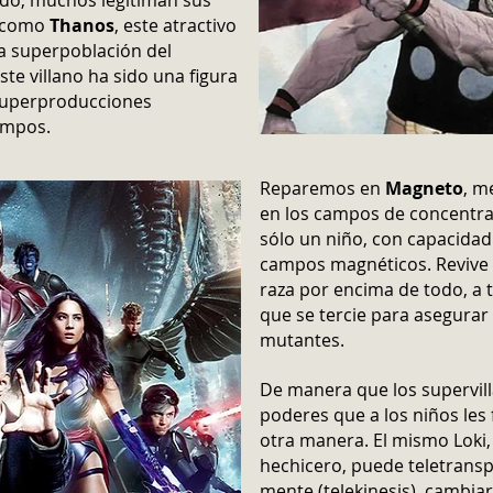
ado, muchos legitiman sus
a como
Thanos
, este atractivo
la superpoblación del
ste villano ha sido una figura
 superproducciones
iempos.
Reparemos en
Magneto
, m
en los campos de concentra
sólo un niño, con capacidad
campos magnéticos. Revive e
raza por encima de todo, a t
que se tercie para asegurar
mutantes.
De manera que los supervil
poderes que a los niños les
otra manera. El mismo Loki
hechicero, puede teletransp
mente (telekinesis), cambiar