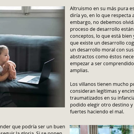
Altruismo en su más pura es
diría yo, en lo que respect
embargo, no debemos olvida
proceso de desarrollo está
conceptos, lo que está bien 
que existe un desarrollo cog
un desarrollo moral con sus
abstractos como éstos nece
empezar a ser comprendidos
amplias.
Los villanos tienen mucho 
consideran legítimas y enc
traumatizados en su infanci
podido elegir otro destino y
fuertes haciendo el mal.
ender que podría ser un buen
seguir la gloria. Si se ponen