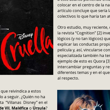
colocar en el centro de la nar
artículo concluye que sería 
colectivos lo que haría tan a
Otro estudio, muy reciente, 
la revista “Cognition” [2] i
lógicos (y no tan lógicos) qu
explicar las conductas propi
película y, así, vincularse co
especializada también ha te
ejemplo de esto es Quora [3]
intercambiar preguntas y re
diferentes temas y en el qu
al respecto.
que reivindica a estos
 a seguir. ¿Quién no ha
eta “Villanas Disney” en el
de Vil
,
Maléfica
o
Úrsula
?