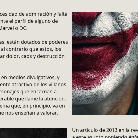
esidad de admiración y falta
te el perfil de alguno de
Marvel o DC.
oes, están dotados de poderes
al contrario que estos, los
ar dolor, caos y destrucción
 en medios divulgativos, y
nte atractivo de los villanos
rsonajes que encarnan a
erable que llame la atención,
ema que, en principio, va en
ue nos enseñan a valorar.
Un artículo de 2013 en la re
a este asunto poniendo énfa