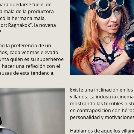
para quedarse fue el del
ica mala de la productora
ocó la hermana mala,
or: Ragnakok”, la novena
7
o la preferencia de un
ños, cada vez más elevado
gunta quién es su superhéroe
 hacer una reflexión con el
ausas de esta tendencia.
Existe una inclinación en lo
villanos. La industria cinem
mostrando las terribles hist
en contraposición con héro
personalidad y motivaciones
Hablamos de aquellos villan