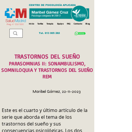
CENTRO DE PSICOLOGÍA APLICADA
Inicio
Tarifas
Terapia
Equipo
FAQ
Contacto
Blog
Reg. n
º
CS11031
Tel.
613 005 282
TRASTORNOS DEL SUEÑO
PARASOMNIAS
I
I: SONAMBULISMO,
SOMNILOQUIA Y TRASTORNOS DEL SUEÑO
REM
Maribel Gámez,
22-11-2023
Este es el cuarto y último artículo de la
serie que aborda el tema de los
trastornos del sueño y sus
consecuencias psicológicas. Los dos