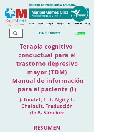
CENTRO DE PSICOLOGÍA APLICADA
Inicio
Tarifas
Terapia
Equipo
FAQ
Contacto
Blog
Reg. n
º
CS11031
Tel.
613 005 282
Terapia cognitivo-
conductual para el
trastorno depresivo
mayor (TDM)
Manual de información
para el paciente (I)
J. Goulet, T.-L. Ngô y L.
Chaloult. Traducción
de A. Sánchez
RESUMEN