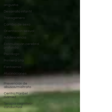
angustia
Desarrollo infantil
Transgénero
Cambio de sexo
Orientación sexual
Adolescencia
Estimulación cerebral
profunda
Psicólogo
Primera cita
Fantosmia
Alucinaciones
olfativas
Prevención de
abusos/maltrato
Centro Maribel
Gámez
Terapia cognitivo-
conductual