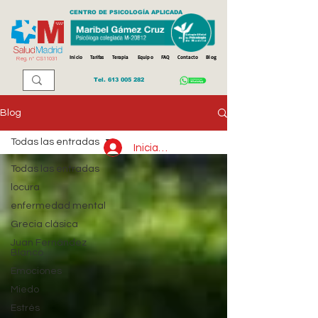
CENTRO DE PSICOLOGÍA APLICADA
Inicio
Tarifas
Terapia
Equipo
FAQ
Contacto
Blog
Reg. n
º
CS11031
Tel.
613 005 282
Blog
Todas las entradas
Iniciar sesión
Todas las entradas
locura
enfermedad mental
Grecia clásica
Juan Fernández
Blanco
Emociones
Miedo
Estrés