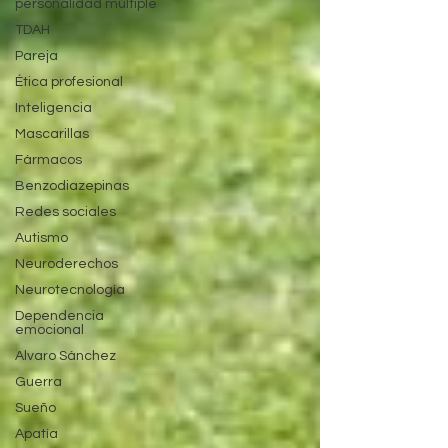
personalidad múltiple
TDAH
Pareja
Ética profesional
Inteligencia
Mascarillas
Fármacos
Benzodiazepinas
Redes sociales
Autismo
Neuroderechos
Neurotecnología
Dependencia
emocional
Alvaro Sánchez
Guerra
Sueño
Apatía