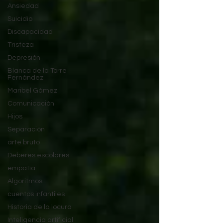
Ansiedad
Suicidio
Discapacidad
Tristeza
Depresión
Blanca de la Torre
Fernández
Maribel Gámez
Comunicación
Hijos
Separación
arte bruto
Deberes escolares
empatía
Algoritmos
cuentos infantiles
Historia de la locura
Inteligencia artificial