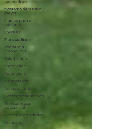
tccmontreal
trastorno depresivo
mayor
Manual para el
paciente
Enuresis
Ejercicio físico
Pandemia
coronavirus
Salud mental
creatividad
Autoestima
Neurociencia
Antipsiquiatría
Reforma psiquiátrica
Rehabilitación
psicosocial
Trastorno disociativo
Amnesia