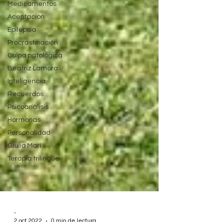
Medicamentos
Aceptación
Epilepsia
Procrastinación
Culpa patológica
Beatriz Lamora
Inteligencia
Recuerdos
Psicoanálisis
Hormonas
Personalidad
Giulia Mari
Terapia trilingüe