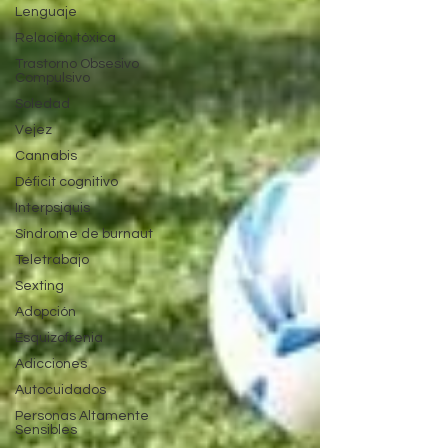
Lenguaje
Relación tóxica
Trastorno Obsesivo
Compulsivo
Soledad
Vejez
Cannabis
Déficit cognitivo
Interpsiquis
Síndrome de burnaut
Teletrabajo
Sexting
Adopción
Esquizofrenia
Adicciones
Autocuidados
Personas Altamente
Sensibles