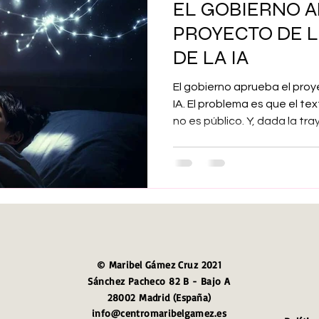
EL GOBIERNO A
Maribel Gámez
Comunicación
Hijos
Separación
PROYECTO DE L
DE LA IA
Algoritmos
cuentos infantiles
Historia de la locura
El gobierno aprueba el proy
IA. El problema es que el te
no es público. Y, dada la tra
Transgénero
Cambio de sexo
Orientación sexual
ejecutivo, podemos esperar
sorpresa cuando el texto se
cuando se publique en el Bol
Generales para iniciar su tr
posible aprobación por el C
© Maribel Gámez Cruz 2021
Sánchez Pacheco 82 B - Bajo A
28002 Madrid (España)
info@centromaribelgamez.es