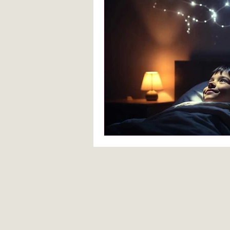
Blanca de la Torre Fernández
Deberes escolares
empatía
angustia
Desarrollo infantil