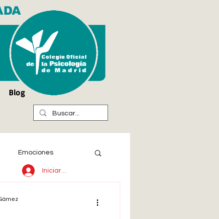
ADA
Blog
Emociones
Iniciar sesión
l Gámez