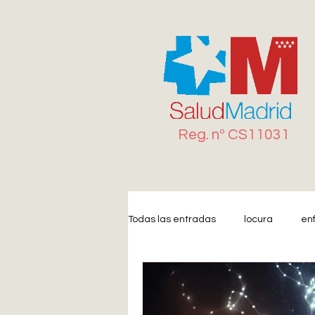
Reg. n
º
CS11031
Todas las entradas
locura
en
Miedo
Estrés
Ansiedad