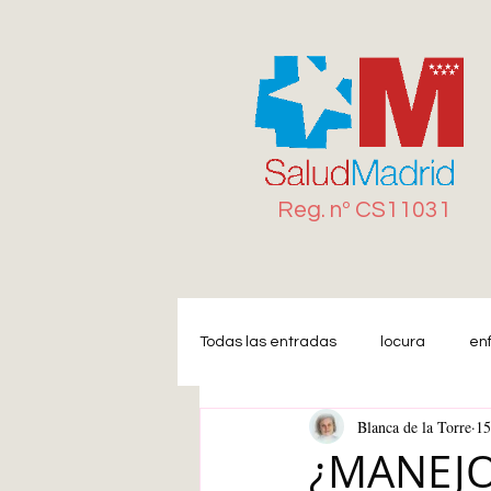
Reg. n
º
CS11031
Todas las entradas
locura
en
Blanca de la Torre
15
Miedo
Estrés
Ansiedad
¿MANEJO