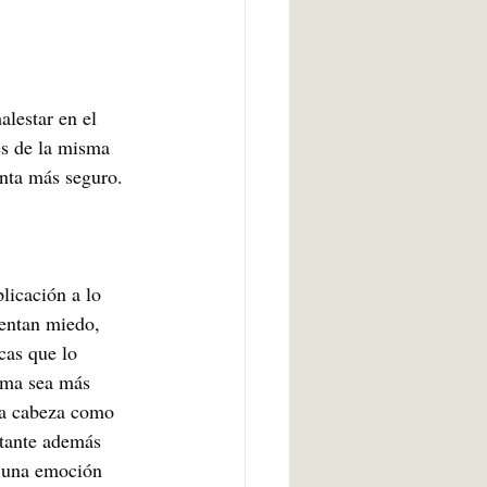
lestar en el 
es de la misma 
enta más seguro. 
licación a lo 
entan miedo, 
cas que lo 
ema sea más 
la cabeza como 
rtante además 
 una emoción 