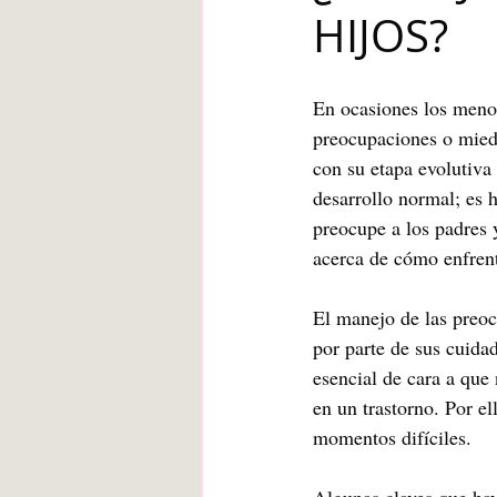
HIJOS?
Blanca de la Torre Fernández
En ocasiones los meno
Deberes escolares
empatía
preocupaciones o mied
con su etapa evolutiva
desarrollo normal; es h
angustia
Desarrollo infantil
preocupe a los padres 
acerca de cómo enfrenta
El manejo de las preoc
por parte de sus cuidad
esencial de cara a que
en un trastorno. Por e
momentos difíciles. 