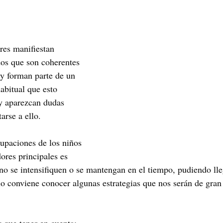
Maribel Gámez
Comunicación
Hijos
Separación
res manifiestan 
Algoritmos
cuentos infantiles
Historia de la locura
os que son coherentes 
 y forman parte de un 
abitual que esto 
Transgénero
Cambio de sexo
Orientación sexual
y aparezcan dudas 
rse a ello.  
upaciones de los niños 
ores principales es 
 no se intensifiquen o se mantengan en el tiempo, pudiendo lle
llo conviene conocer algunas estrategias que nos serán de gran