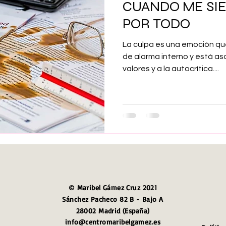
CUANDO ME SI
Maribel Gámez
Comunicación
Hijos
Separación
POR TODO
La culpa es una emoción qu
Algoritmos
cuentos infantiles
Historia de la locura
de alarma interno y está as
valores y a la autocrítica....
Transgénero
Cambio de sexo
Orientación sexual
© Maribel Gámez Cruz 2021
Sánchez Pacheco 82 B - Bajo A
28002 Madrid (España)
info@centromaribelgamez.es