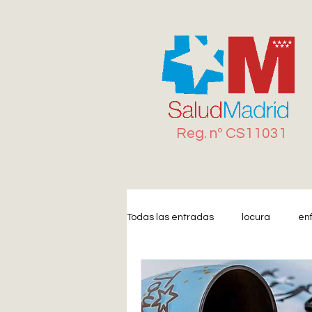
Reg. n
º
CS11031
Todas las entradas
locura
en
Miedo
Estrés
Ansiedad