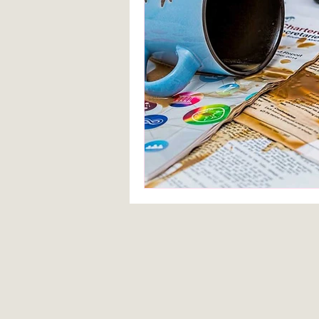
Blanca de la Torre Fernández
Deberes escolares
empatía
angustia
Desarrollo infantil