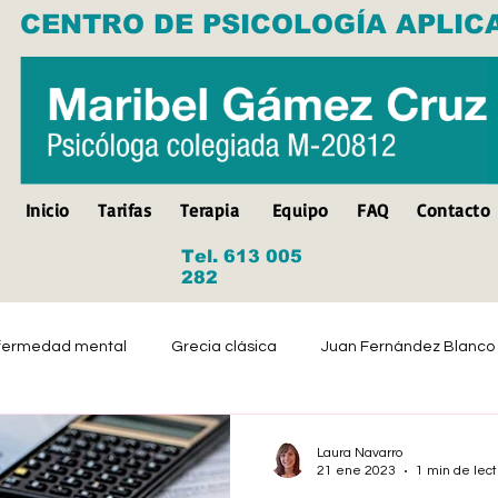
CENTRO DE PSICOLOGÍA APLIC
Inicio
Tarifas
Terapia
Equipo
FAQ
Contacto
Tel. 613 005
282
fermedad mental
Grecia clásica
Juan Fernández Blanco
Suicidio
Discapacidad
Tristeza
Depresión
Laura Navarro
21 ene 2023
1 min de lect