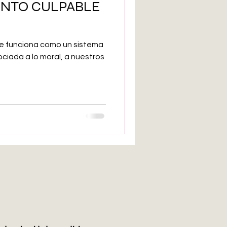
ENTO CULPABLE
arte bruto
e funciona como un sistema
Inteligencia artificial
ociada a lo moral, a nuestros
Adolescencia