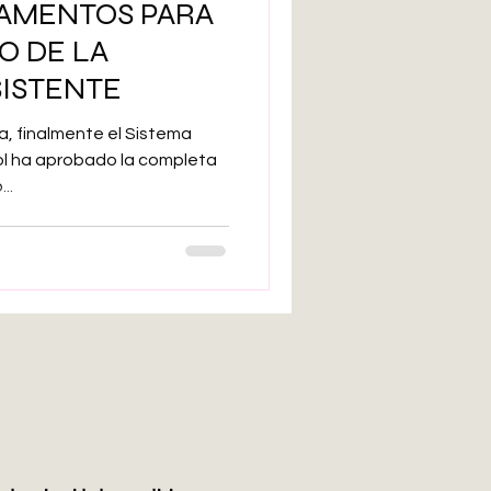
AMENTOS PARA
arte bruto
O DE LA
SISTENTE
Inteligencia artificial
a, finalmente el Sistema
ol ha aprobado la completa
..
Adolescencia