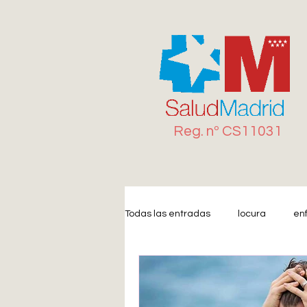
Reg. n
º
CS11031
Todas las entradas
locura
en
Miedo
Estrés
Ansiedad