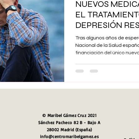
NUEVOS MEDIC
Maribel Gámez
Comunicación
Hijos
Separación
EL TRATAMIENT
DEPRESIÓN RE
Algoritmos
cuentos infantiles
Historia de la locura
Tras algunos años de esper
Nacional de la Salud españ
financiación del único nuevo.
Transgénero
Cambio de sexo
Orientación sexual
© Maribel Gámez Cruz 2021
Sánchez Pacheco 82 B - Bajo A
28002 Madrid (España)
info@centromaribelgamez.es