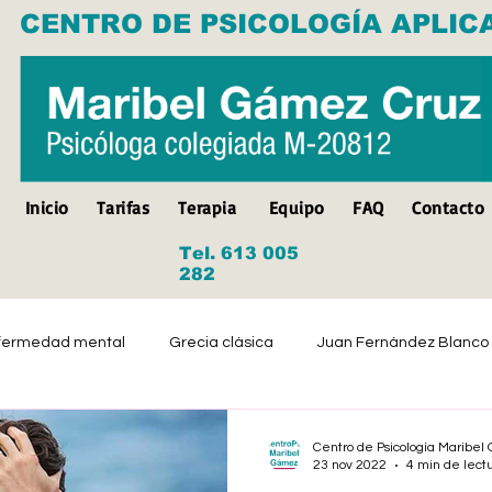
CENTRO DE PSICOLOGÍA APLIC
Inicio
Tarifas
Terapia
Equipo
FAQ
Contacto
Tel. 613 005
282
fermedad mental
Grecia clásica
Juan Fernández Blanco
Suicidio
Discapacidad
Tristeza
Depresión
Centro de Psicología Maribe
23 nov 2022
4 min de lect