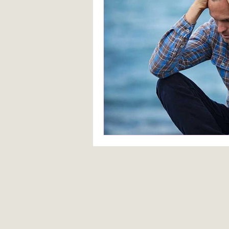
Blanca de la Torre Fernández
Deberes escolares
empatía
angustia
Desarrollo infantil