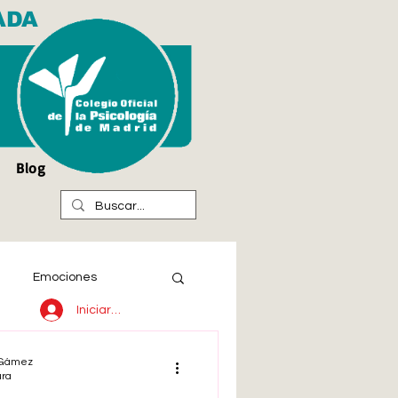
ADA
Blog
Emociones
Iniciar sesión
l Gámez
ura