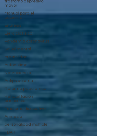
trastorno depresivo
mayor
Manual para el
paciente
Enuresis
Ejercicio físico
Pandemia coronavirus
Salud mental
creatividad
Autoestima
Neurociencia
Antipsiquiatría
Reforma psiquiátrica
Rehabilitación
psicosocial
Trastorno disociativo
Amnesia
personalidad múltiple
TDAH