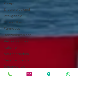
Pareja
Ética profesional
Inteligencia
Mascarillas
Fármacos
Benzodiazepinas
Redes sociales
Autismo
Neuroderechos
Neurotecnología
Dependencia
emocional
Alvaro Sánchez
Guerra
Sueño
Apatía
Lenguaje
Relación tóxica