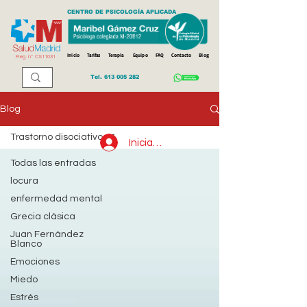
CENTRO DE PSICOLOGÍA APLICADA
Inicio
Tarifas
Terapia
Equipo
FAQ
Contacto
Blog
Reg. n
º
CS11031
Tel.
613 005 282
Blog
Trastorno disociativo
Iniciar sesión
Todas las entradas
locura
enfermedad mental
Grecia clásica
Juan Fernández
Blanco
Emociones
Miedo
Estrés