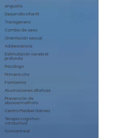
angustia
Desarrollo infantil
Transgénero
Cambio de sexo
Orientación sexual
Adolescencia
Estimulación cerebral
profunda
Psicólogo
Primera cita
Fantosmia
Alucinaciones olfativas
Prevención de
abusos/maltrato
Centro Maribel Gámez
Terapia cognitivo-
conductual
tccmontreal