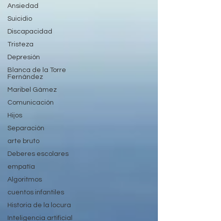
Ansiedad
Suicidio
Discapacidad
Tristeza
Depresión
Blanca de la Torre
Fernández
Maribel Gámez
Comunicación
Hijos
Separación
arte bruto
Deberes escolares
empatía
Algoritmos
cuentos infantiles
Historia de la locura
Inteligencia artificial