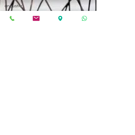
angustia
Desarrollo infantil
Transgénero
Cambio de sexo
Orientación sexual
Adolescencia
Estimulación cerebral
profunda
Psicólogo
Primera cita
Fantosmia
Alucinaciones
olfativas
Prevención de
abusos/maltrato
Centro Maribel
Gámez
Centro de Psicología Maribel Gámez
21 jun 2025
5 min de lectura
Terapia cognitivo-
conductual
LOS PREMIOS FRONTERAS DEL