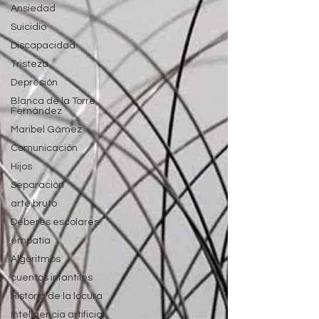
Ansiedad
Suicidio
Discapacidad
Tristeza
Depresión
Blanca de la Torre
Fernández
Maribel Gámez
Comunicación
Hijos
Separación
arte bruto
Deberes escolares
empatía
Algoritmos
cuentos infantiles
Historia de la locura
Inteligencia artificial