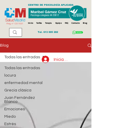
CENTRO DE PSICOLOGÍA APLICADA
Inicio
Tarifas
Terapia
Equipo
FAQ
Contacto
Blog
Reg. n
º
CS11031
Tel.
613 005 282
Blog
Todas las entradas
Iniciar sesión
Todas las entradas
locura
enfermedad mental
Grecia clásica
Juan Fernández
Blanco
Emociones
Miedo
Estrés