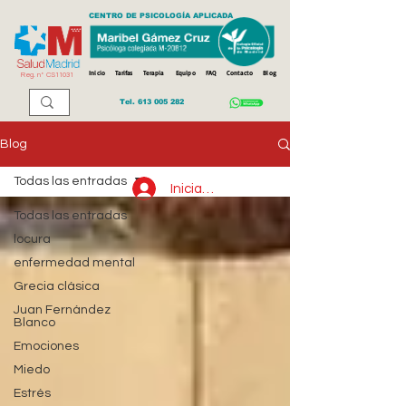
CENTRO DE PSICOLOGÍA APLICADA
Inicio
Tarifas
Terapia
Equipo
FAQ
Contacto
Blog
Reg. n
º
CS11031
Tel.
613 005 282
Blog
Todas las entradas
Iniciar sesión
Todas las entradas
locura
enfermedad mental
Grecia clásica
Juan Fernández
Blanco
Emociones
Miedo
Estrés