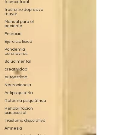
tccmontreal
trastorno depresivo
mayor
Manual para el
paciente
Enuresis
Ejercicio físico
Pandemia
coronavirus
Salud mental
creatividad
Autoestima
Neurociencia
Antipsiquiatría
Reforma psiquiátrica
Rehabilitación
psicosocial
Trastorno disociativo
Amnesia