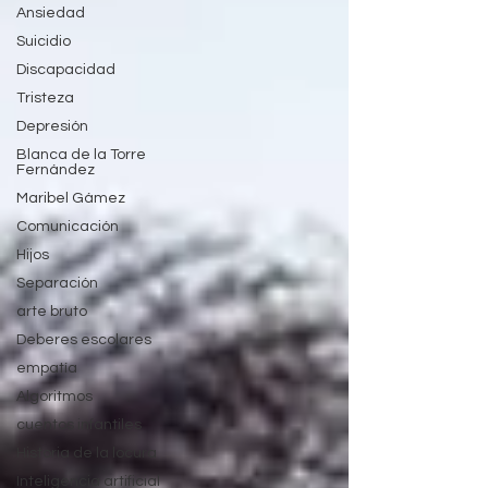
Ansiedad
Suicidio
Discapacidad
Tristeza
Depresión
Blanca de la Torre
Fernández
Maribel Gámez
Comunicación
Hijos
Separación
arte bruto
Deberes escolares
empatía
Algoritmos
cuentos infantiles
Historia de la locura
Inteligencia artificial