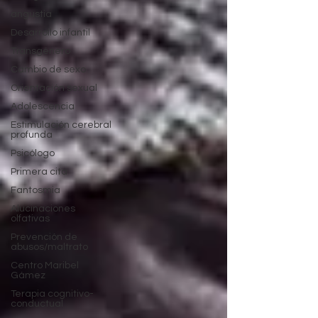
angustia
Desarrollo infantil
Transgénero
Cambio de sexo
Orientación sexual
Adolescencia
Estimulación cerebral
profunda
Psicólogo
Primera cita
Fantosmia
Alucinaciones
olfativas
Prevención de
abusos/maltrato
Centro Maribel
Gámez
Terapia cognitivo-
conductual