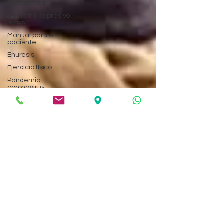
tccmontreal
trastorno depresivo
mayor
Manual para el
paciente
Enuresis
Ejercicio físico
Pandemia
coronavirus
Salud mental
creatividad
Autoestima
Neurociencia
Antipsiquiatría
Reforma psiquiátrica
Rehabilitación
psicosocial
Trastorno disociativo
Amnesia