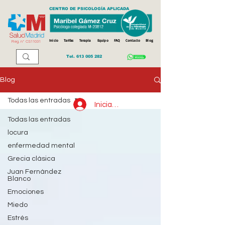
CENTRO DE PSICOLOGÍA APLICADA
Inicio
Tarifas
Terapia
Equipo
FAQ
Contacto
Blog
Reg. n
º
CS11031
Tel.
613 005 282
Blog
Todas las entradas
Iniciar sesión
Todas las entradas
locura
enfermedad mental
Grecia clásica
Juan Fernández
Blanco
Emociones
Miedo
Estrés