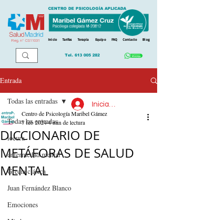
CENTRO DE PSICOLOGÍA APLICADA
Inicio
Tarifas
Terapia
Equipo
FAQ
Contacto
Blog
Reg. n
º
CS11031
Tel.
613 005 282
Entrada
Todas las entradas
Iniciar sesión
Centro de Psicología Maribel Gámez
Todas las entradas
7 feb 2024
4 min de lectura
DICCIONARIO DE
locura
METÁFORAS DE SALUD
enfermedad mental
MENTAL
Grecia clásica
Juan Fernández Blanco
Emociones