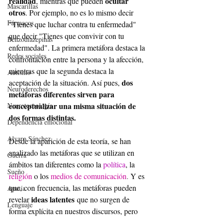
realidad
ocultar 
, mientras que pueden 
Mascarillas
otros
. Por ejemplo, no es lo mismo decir 
Fármacos
"Tienes que luchar contra tu enfermedad" 
que decir "Tienes que convivir con tu 
Benzodiazepinas
enfermedad". La primera metáfora destaca la 
Redes sociales
confrontación entre la persona y la afección, 
mientras que la segunda destaca la 
Autismo
dos 
aceptación de la situación. Así pues, 
Neuroderechos
metáforas diferentes sirven para 
conceptualizar una misma situación de 
Neurotecnología
dos formas distintas.
Dependencia emocional
Alvaro Sánchez
Desde la aparición de esta teoría, se han 
analizado las metáforas que se utilizan en 
Guerra
ámbitos tan diferentes como la 
política
, la 
Sueño
religión
 o los 
medios de comunicación
. 
Y es 
que, con frecuencia, las metáforas pueden 
Apatía
ideas latentes
revelar 
 que no surgen de 
Lenguaje
forma explícita en nuestros discursos, pero 