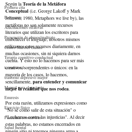
Teoría de la Metáfora 
Según la 
Primera cita
Conceptual
 (i.e. George Lakoff y Mark 
Fantosmia
Johnson, 1980, Metaphors we live by), las 
metáforas no son solamente recursos 
Alucinaciones olfativas
literarios que utilizan los escritores para 
Prevención de abusos/maltrato
embellecer el lenguaje; nosotros mismos 
utilizamos estos recursos diariamente, en 
Centro Maribel Gámez
muchas ocasiones, sin ni siquiera darnos 
Terapia cognitivo-conductual
cuenta. Y esto no lo hacemos para ser más 
creativos, sorprendentes o únicos: en la 
tccmontreal
mayoría de los casos, lo hacemos, 
trastorno depresivo mayor
para entender y comunicar 
sencillamente, 
Manual para el paciente
mejor la realidad que nos rodea
. 
Enuresis
Por esta razón, utilizamos expresiones como 
Ejercicio físico
"No sé cómo salir de esta situación" o 
"Luchemos contra las injusticias". Al decir 
Pandemia coronavirus
estas palabras, no estamos encerrados en 
Salud mental
ningún sitio ni tenemos ninguna arma a 