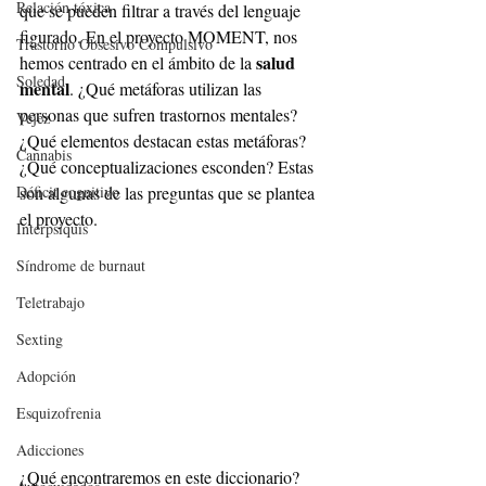
Relación tóxica
que se pueden filtrar a través del lenguaje 
figurado. En el proyecto MOMENT, nos 
Trastorno Obsesivo Compulsivo
salud 
hemos centrado en el ámbito de la 
Soledad
mental
. ¿Qué metáforas utilizan las 
personas que sufren trastornos mentales? 
Vejez
¿Qué elementos destacan estas metáforas? 
Cannabis
¿Qué conceptualizaciones esconden? Estas 
Déficit cognitivo
son algunas de las preguntas que se plantea 
el proyecto.
Interpsiquis
Síndrome de burnaut
Teletrabajo
Sexting
Adopción
Esquizofrenia
Adicciones
¿Qué encontraremos en este diccionario?