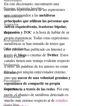
Autocuidados
En este diccionario, encontraréis una 
Personas Altamente Sensibles
muestra representativa de las expresiones 
metáforas 
que corresponden a las 
Medicamentos
principales que utilizan las personas que 
Aceptación
sufren esquizofrenia, trastorno bipolar, 
depresión y TOC
 a la hora de hablar de su 
Epilepsia
propia experiencia. Todas estas expresiones 
Procrastinación
metafóricas se han extraído de textos que 
Culpa patológica
ellos mismos han publicado en Internet a 
blogs
Twitter
través de 
 o cuentas de 
. Estos 
Beatriz Lamora
canales tienen una ventaja evidente respecto 
Inteligencia
a otros: las palabras de los autores no están 
filtradas por ningún entrevistador externo, 
Recuerdos
nacen de una voluntad genuina y 
sino que 
Psicoanálisis
espontánea de compartir su propia 
experiencia a través de las redes
. Por esta 
Hormonas
razón, el abanico de metáforas detectado es 
Personalidad
mucho más extenso respecto al de 
estudios 
Giulia Mari
previos similares
.