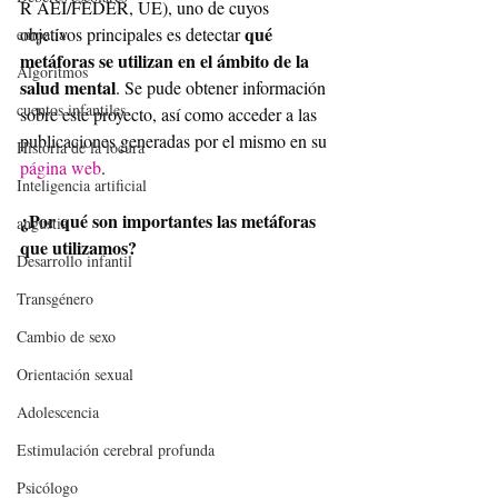
R AEI/FEDER, UE), uno de cuyos 
qué 
objetivos principales es detectar 
empatía
metáforas se utilizan en el ámbito de la 
Algoritmos
salud mental
. Se pude obtener información 
cuentos infantiles
sobre este proyecto, así como acceder a las 
publicaciones generadas por el mismo en su 
Historia de la locura
página web
. 
Inteligencia artificial
¿Por qué son importantes las metáforas 
angustia
que utilizamos?
Desarrollo infantil
Transgénero
Cambio de sexo
Orientación sexual
Adolescencia
Estimulación cerebral profunda
Psicólogo