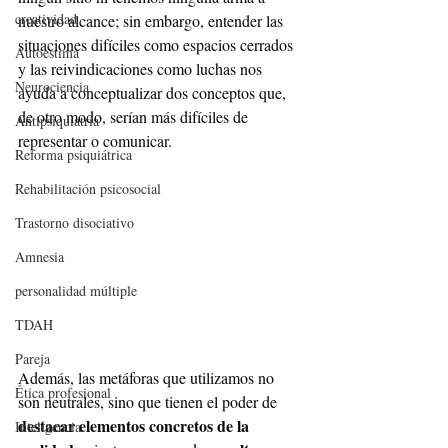
creatividad
nuestro alcance; sin embargo, entender las 
situaciones difíciles como espacios cerrados 
Autoestima
y las reivindicaciones como luchas nos 
Neurociencia
ayuda a conceptualizar dos conceptos que, 
de otro modo, serían más difíciles de 
Antipsiquiatría
representar o comunicar.
Reforma psiquiátrica
Rehabilitación psicosocial
Trastorno disociativo
Amnesia
personalidad múltiple
TDAH
Pareja
Además, las metáforas que utilizamos no 
Ética profesional
son neutrales, sino que tienen el poder de 
destacar elementos concretos de la 
Inteligencia