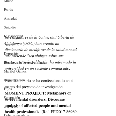
Miedo
Estrés
Ansiedad
Suicidio
Discapacidad
Investigadores de la Universitat Oberta de 
Catalunya (UOC) han creado un 
Tristeza
diccionario de metáforas de la salud mental 
Depresión
que pretende "sensibilizar sobre sus 
trastornos" a la población, ha informado la 
Blanca de la Torre Fernández
universidad en un reciente comunicado.
Maribel Gámez
Comunicación
Este diccionario se ha confeccionado en el 
marco del proyecto de investigación 
Hijos
MOMENT PROJECT: Metaphors of 
Separación
severe mental disorders. Discourse 
analysis of affected people and mental 
arte bruto
health professionals
  (Ref. FFI2017-86969-
Deberes escolares