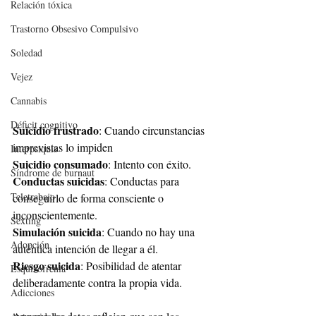
Relación tóxica
Trastorno Obsesivo Compulsivo
Soledad
Vejez
Cannabis
Déficit cognitivo
Suicidio frustrado
: Cuando circunstancias 
imprevistas lo impiden
Interpsiquis
Suicidio consumado
: Intento con éxito.
Síndrome de burnaut
Conductas suicidas
: Conductas para 
Teletrabajo
conseguirlo de forma consciente o 
inconscientemente.
Sexting
Simulación suicida
: Cuando no hay una 
Adopción
auténtica intención de llegar a él.
Riesgo suicida
: Posibilidad de atentar 
Esquizofrenia
deliberadamente contra la propia vida. 
Adicciones