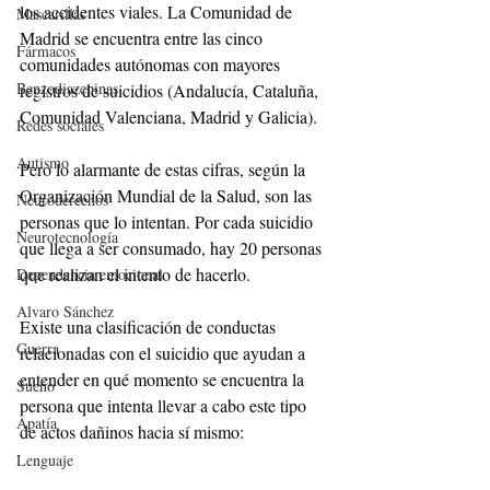
los accidentes viales. La Comunidad de 
Mascarillas
Madrid se encuentra entre las cinco 
Fármacos
comunidades autónomas con mayores 
Benzodiazepinas
registros de suicidios (Andalucía, Cataluña, 
Comunidad Valenciana, Madrid y Galicia).
Redes sociales
Autismo
Pero lo alarmante de estas cifras, según la 
Organización Mundial de la Salud, son las 
Neuroderechos
personas que lo intentan. Por cada suicidio 
Neurotecnología
que llega a ser consumado, hay 20 personas 
que realizan el intento de hacerlo.
Dependencia emocional
Alvaro Sánchez
Existe una clasificación de conductas 
Guerra
relacionadas con el suicidio que ayudan a 
entender en qué momento se encuentra la 
Sueño
persona que intenta llevar a cabo este tipo 
Apatía
de actos dañinos hacia sí mismo: 
Lenguaje