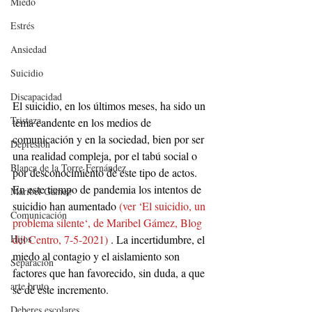
Miedo
Estrés
Ansiedad
Suicidio
Discapacidad
El suicidio, en los últimos meses, ha sido un 
Tristeza
tema candente en los medios de 
comunicación y en la sociedad, bien por ser 
Depresión
una realidad compleja, por el tabú social o 
Blanca de la Torre Fernández
por desconocimiento de este tipo de actos. 
En este tiempo de pandemia los intentos de 
Maribel Gámez
suicidio han aumentado 
(ver ‘El suicidio, un 
Comunicación
problema silente‘, de Maribel Gámez, Blog 
Hijos
del Centro, 7-5-2021)
 . La incertidumbre, el 
miedo al contagio y el aislamiento son 
Separación
factores que han favorecido, sin duda, a que 
arte bruto
se dé este incremento.
Deberes escolares