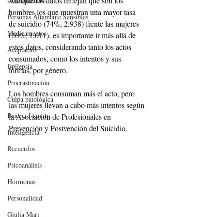
Aunque los datos reflejan que son los 
Autocuidados
hombres los que muestran una mayor tasa 
Personas Altamente Sensibles
de suicidio (74%, 2.938) frente las mujeres 
Medicamentos
(26%, 1.011), es importante ir más allá de 
estos datos, considerando tanto los actos 
Aceptación
consumados, como los intentos y sus 
Epilepsia
formas, por género.
Procrastinación
Los hombres consuman más el acto, pero 
Culpa patológica
las mujeres llevan a cabo más intentos según 
Beatriz Lamora
la Asociación de Profesionales en 
Prevención y Postvención del Suicidio.
Inteligencia
Recuerdos
Psicoanálisis
Hormonas
Personalidad
Giulia Mari