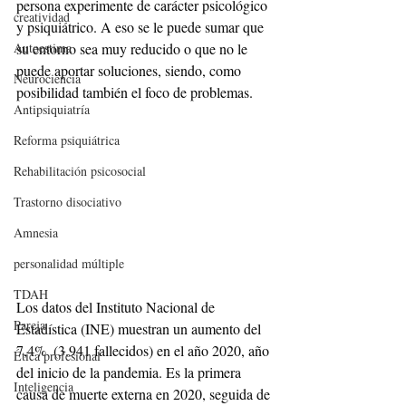
persona experimente de carácter psicológico 
creatividad
y psiquiátrico. A eso se le puede sumar que 
su entorno sea muy reducido o que no le 
Autoestima
puede aportar soluciones, siendo, como 
Neurociencia
posibilidad también el foco de problemas. 
Antipsiquiatría
Reforma psiquiátrica
Rehabilitación psicosocial
Trastorno disociativo
Amnesia
personalidad múltiple
TDAH
Los datos del Instituto Nacional de 
Pareja
Estadística (INE) muestran un aumento del 
7,4%  (3.941 fallecidos) en el año 2020, año 
Ética profesional
del inicio de la pandemia. Es la primera 
Inteligencia
causa de muerte externa en 2020, seguida de 