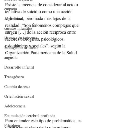
Existe la creencia de considerar al acto o 
empatía
tentativa de suicidio como una acción 
individual, pero nada más lejos de la 
Algoritmos
realidad: “Son fenómenos complejos que 
cuentos infantiles
surgen […] de la acción recíproca entre 
Historia de la locura
factores biológicos, psicológicos, 
psiquiátricos y sociales”, según la 
Inteligencia artificial
Organización Panamericana de la Salud.
angustia
Desarrollo infantil
Transgénero
Cambio de sexo
Orientación sexual
Adolescencia
Estimulación cerebral profunda
Para entender este tipo de problemática, es 
Psicólogo
preciso tener claro de lo que estamos 