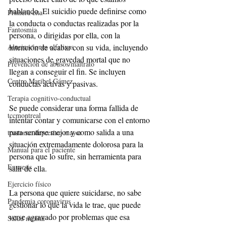
hablando. El suicidio puede definirse como 
Primera cita
la conducta o conductas realizadas por la 
Fantosmia
persona, o dirigidas por ella, con la 
intención de acabar con su vida, incluyendo 
Alucinaciones olfativas
situaciones de gravedad mortal que no 
Prevención de abusos/maltrato
llegan a conseguir el fin. Se incluyen 
Centro Maribel Gámez
conductas activas y pasivas.
Terapia cognitivo-conductual
Se puede considerar una forma fallida de 
tccmontreal
intentar contar y comunicarse con el entorno 
para sentirse mejor y como salida a una 
trastorno depresivo mayor
situación extremadamente dolorosa para la 
Manual para el paciente
persona que lo sufre, sin herramienta para 
Enuresis
salir de ella.
Ejercicio físico
La persona que quiere suicidarse, no sabe 
Pandemia coronavirus
gestionar lo que la vida le trae, que puede 
verse agravado por problemas que esa 
Salud mental