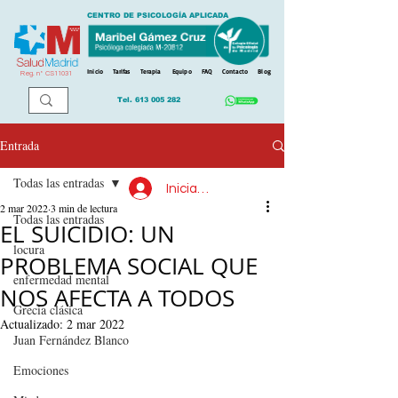
CENTRO DE PSICOLOGÍA APLICADA
Inicio
Tarifas
Terapia
Equipo
FAQ
Contacto
Blog
Reg. n
º
CS11031
Tel.
613 005 282
Entrada
Todas las entradas
Iniciar sesión
2 mar 2022
3 min de lectura
Todas las entradas
EL SUICIDIO: UN
locura
PROBLEMA SOCIAL QUE
enfermedad mental
NOS AFECTA A TODOS
Grecia clásica
Actualizado:
2 mar 2022
Juan Fernández Blanco
Emociones