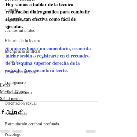
Hoy vamos a hablar de la técnica 
empatía
respiración diafragmática para combatir 
el estrés, tan efectiva como fácil de 
Algoritmos
ejecutar.
cuentos infantiles
Historia de la locura
Si quieres hacer un comentario, recuerda 
Inteligencia artificial
iniciar sesión o registrarte en el recuadro 
angustia
de la esquina superior derecha de la 
entrada. Nos encantará leerte.
Desarrollo infantil
Transgénero
Estrés
Maribel Gámez
Cambio de sexo
Salud mental
Orientación sexual
Adolescencia
Estimulación cerebral profunda
Psicólogo