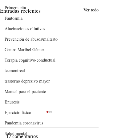
Primera cita
Entradas recientes
Ver todo
Fantosmia
Alucinaciones olfativas
Prevención de abusos/maltrato
Centro Maribel Gámez
Terapia cognitivo-conductual
tccmontreal
trastorno depresivo mayor
Manual para el paciente
Enuresis
Ejercicio físico
Pandemia coronavirus
Salud mental
17 comentarios