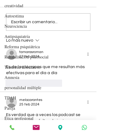
creatividad
Autoestima
EL FLIRTEO ES COSA DEL
Decisiones, ide
Escribir un comentario...
Neurociencia
VERANO
sentido. 20
Antipsiquiatría
recomendacion
Lo más nuevo
novelas sobre 
Reforma psiquiátrica
humana
tamarasroman
Rehabilitación psicosocial
27 feb 2024
Trastorno disociativo
Es de las técnicas que me resultan más 
efectivas para el día a día 
Amnesia
Me gusta
Reaccionar
personalidad múltiple
TDAH
melocarantes
25 feb 2024
Pareja
Es verdad que a veces los podcast se 
Ética profesional
quedan un poco faltos de imágenes...
Inteligencia
Me gusta
Reaccionar