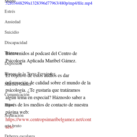
Miedo
52f03448299a1328396d77963/480p/mp4/file.mp4
Estrés
Ansiedad
Suicidio
Discapacidad
Bienvenidos al podcast del Centro de 
Tristeza
Psicología Aplicada Maribel Gámez.
Depresión
Blanca de la Torre Fernández
El objetivo de estos audios es dar 
información de calidad sobre el mundo de la 
Maribel Gámez
psicología. ¿Te gustaría que tratáramos 
Comunicación
algún tema en especial? Háznoslo saber a 
través de los medios de contacto de nuestra 
Hijos
página web: 
Separación
https://www.centropsimaribelgamez.net/cont
arte bruto
acto
Deberes escolares