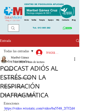
CENTRO DE PSICOLOGÍA APLICADA
Inicio
Tarifas
Terapia
Equipo
FAQ
Contacto
Blog
Reg. n
º
CS11031
Tel.
613 005 282
Entrada
Todas las entradas
Iniciar sesión
Maribel Gámez
Todas las entradas
17 feb 2024
1 min de lectura
PODCAST ADIÓS AL
locura
ESTRÉS CON LA
enfermedad mental
RESPIRACIÓN
Grecia clásica
DIAFRAGMÁTICA
Juan Fernández Blanco
Emociones
https://video.wixstatic.com/video/ba5548_2f7f2d4