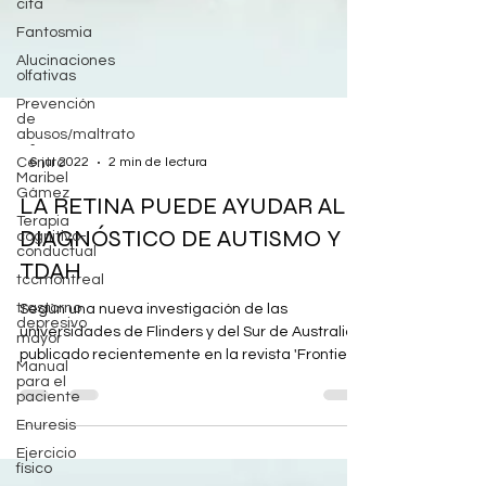
cita
Fantosmia
Alucinaciones
olfativas
Prevención
de
abusos/maltrato
Centro
Maribel
-
Gámez
6 jul 2022
2 min de lectura
Terapia
LA RETINA PUEDE AYUDAR AL
cognitivo-
conductual
DIAGNÓSTICO DE AUTISMO Y
tccmontreal
TDAH
trastorno
depresivo
mayor
Según una nueva investigación de las
Manual
universidades de Flinders y del Sur de Australia
para el
publicado recientemente en la revista 'Frontiers
paciente
in...
Enuresis
Ejercicio
físico