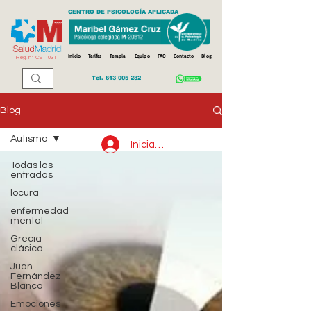
CENTRO DE PSICOLOGÍA APLICADA
Inicio
Tarifas
Terapia
Equipo
FAQ
Contacto
Blog
Reg. n
º
CS11031
Tel.
613 005 282
Blog
Autismo
Iniciar sesión
Todas las
entradas
locura
enfermedad
mental
Grecia
clásica
Juan
Fernández
Blanco
Emociones