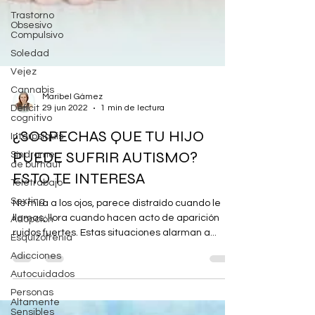
Trastorno
Obsesivo
Compulsivo
Soledad
Vejez
Cannabis
Déficit
cognitivo
Interpsiquis
Maribel Gámez
Síndrome
29 jun 2022
1 min de lectura
de burnaut
¿SOSPECHAS QUE TU HIJO
Teletrabajo
PUEDE SUFRIR AUTISMO?
Sexting
Adopción
ESTO TE INTERESA
Esquizofrenia
No mira a los ojos, parece distraído cuando le
Adicciones
llamas, llora cuando hacen acto de aparición
Autocuidados
ruidos fuertes. Estas situaciones alarman a...
Personas
Altamente
Sensibles