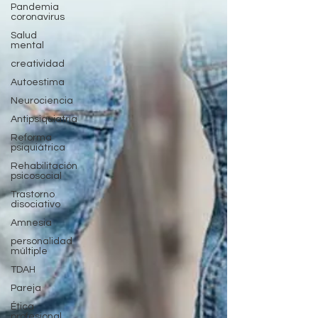
Pandemia
coronavirus
Salud
mental
creatividad
Autoestima
Neurociencia
Antipsiquiatría
Reforma
psiquiátrica
Rehabilitación
psicosocial
Trastorno
disociativo
Amnesia
personalidad
múltiple
TDAH
Pareja
Ética
profesional