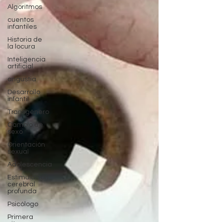
Algoritmos
cuentos
infantiles
Historia de
la locura
Inteligencia
artificial
angustia
Desarrollo
infantil
Transgénero
Cambio de
sexo
Orientación
sexual
Adolescencia
Estimulación
cerebral
profunda
Psicólogo
Primera