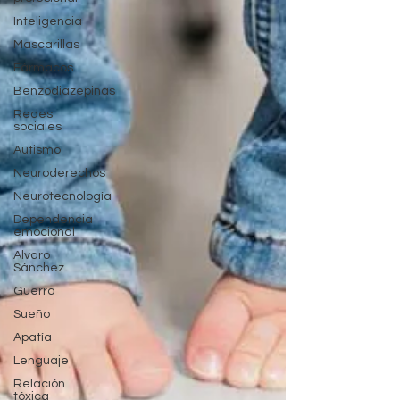
Inteligencia
Mascarillas
Fármacos
Benzodiazepinas
Redes
sociales
Autismo
Neuroderechos
Neurotecnología
Dependencia
emocional
Alvaro
Sánchez
Guerra
Sueño
Apatía
Lenguaje
Relación
tóxica