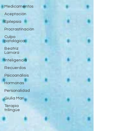
Medicamentos
Aceptación
Epilepsia
Procrastinación
Culpa
patológica
Beatriz
Lamora
Inteligencia
Recuerdos
Psicoanálisis
Hormonas
Personalidad
Giulia Mari
Terapia
trilingüe