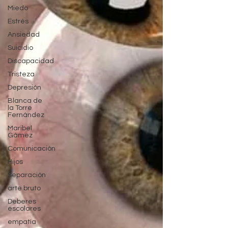
Miedo
Estrés
Ansiedad
Suicidio
Discapacidad
Tristeza
Depresión
Blanca de
la Torre
Fernández
Maribel
Gámez
Comunicación
Hijos
Separación
arte bruto
Deberes
escolares
empatía