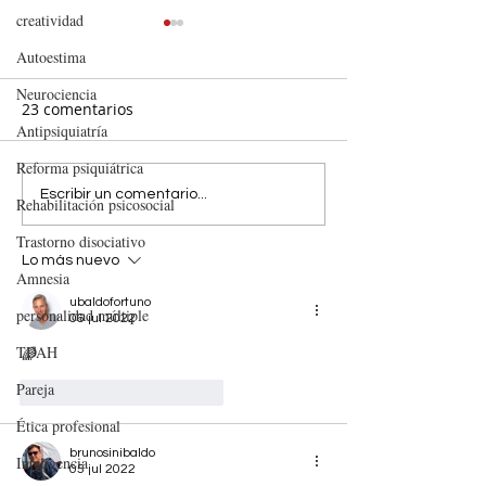
creatividad
Autoestima
Neurociencia
23 comentarios
Antipsiquiatría
Reforma psiquiátrica
CUANDO LAS
XXXI Noche de l
Escribir un comentario...
Rehabilitación psicosocial
VACACIONES NO SON
Psicología del 
Trastorno disociativo
TAN IDÍLICAS
Madrid
Lo más nuevo
Amnesia
ubaldofortuno
personalidad múltiple
06 jul 2022
TDAH
🌈
Pareja
Me gusta
Reaccionar
Ética profesional
brunosinibaldo
Inteligencia
05 jul 2022