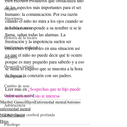
esos escollos evolutivos que obstaculiza uno 
de los aspectos más importantes para el ser 
empatía
humano: la comunicación. Por esa razón 
Algoritmos
cuando el niño no mira a los ojos cuando se 
le habla o no responde a su nombre si se le 
cuentos infantiles
llama, saltan todas las alarmas. La 
Historia de la locura
frustración y la impotencia suelen ser 
Inteligencia artificial
emociones esperables en una situación así 
ya que el niño no puede decir qué le ocurre 
angustia
porque es muy pequeño para saberlo y a eso 
Desarrollo infantil
se suma lo esquivo que se muestra a la hora 
de buscar la conexión con sus padres. 
Transgénero
Cambio de sexo
Leer más en 
¿Sospechas que tu hijo puede 
sufrir autismo? Esto te interesa
Orientación sexual
Maribel Gámez
Hijos
Enfermedad mental
Autismo
Adolescencia
enfermedad mental
Estimulación cerebral profunda
Maribel Gámez
Hijos
Psicólogo