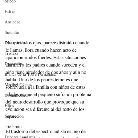
Miedo
Estrés
Ansiedad
Suicidio
No mira a los ojos, parece distraído cuando 
Discapacidad
le llamas, llora cuando hacen acto de 
Tristeza
aparición ruidos fuertes. Estas situaciones 
Depresión
alarman a los padres cuando suceden y el 
niño tiene alrededor de dos años y aún no 
Blanca de la Torre Fernández
habla. Uno de los peores temores que 
Maribel Gámez
sobrevuela a la familia con niños de estas 
edades es que el pequeño sufra un problema 
Comunicación
del neurodesarrollo que provoque que su 
Hijos
evolución sea diferente al del resto de los 
niños. 
Separación
arte bruto
El trastorno del espectro autista es uno de 
Deberes escolares