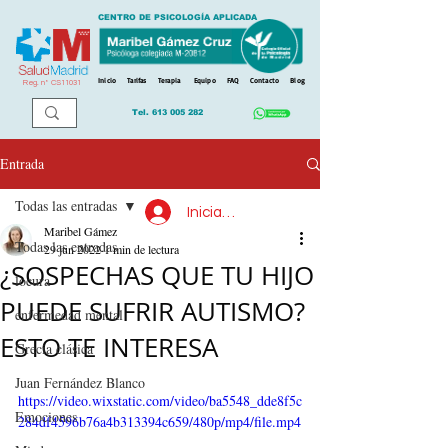
CENTRO DE PSICOLOGÍA APLICADA
Inicio
Tarifas
Terapia
Equipo
FAQ
Contacto
Blog
Reg. n
º
CS11031
Tel.
613 005 282
Entrada
Todas las entradas
Iniciar sesión
Maribel Gámez
Todas las entradas
29 jun 2022
1 min de lectura
¿SOSPECHAS QUE TU HIJO
locura
PUEDE SUFRIR AUTISMO?
enfermedad mental
ESTO TE INTERESA
Grecia clásica
Juan Fernández Blanco
https://video.wixstatic.com/video/ba5548_dde8f5c
Emociones
284df4596b76a4b313394c659/480p/mp4/file.mp4