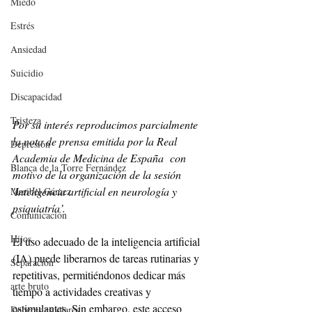
Miedo
Estrés
Ansiedad
Suicidio
Discapacidad
Tristeza
Por su interés reproducimos parcialmente 
la nota de prensa emitida por la Real 
Depresión
Academia de Medicina de España  con 
Blanca de la Torre Fernández
motivo de la organización de la sesión 
'Inteligencia artificial en neurología y 
Maribel Gámez
psiquiatría’.
Comunicación
Hijos
El uso adecuado de la inteligencia artificial 
(IA) puede liberarnos de tareas rutinarias y 
Separación
repetitivas, permitiéndonos dedicar más 
arte bruto
tiempo a actividades creativas y 
estimulantes. Sin embargo, este acceso 
Deberes escolares