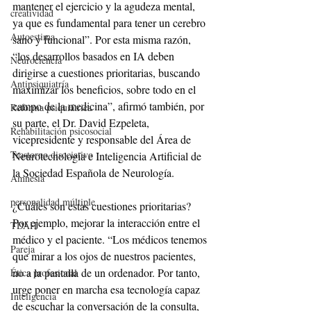
mantener el ejercicio y la agudeza mental, 
creatividad
ya que es fundamental para tener un cerebro 
Autoestima
sano y funcional”. Por esta misma razón, 
“los desarrollos basados en IA deben 
Neurociencia
dirigirse a cuestiones prioritarias, buscando 
Antipsiquiatría
maximizar los beneficios, sobre todo en el 
campo de la medicina”, afirmó también, por 
Reforma psiquiátrica
su parte, el Dr. David Ezpeleta, 
Rehabilitación psicosocial
vicepresidente y responsable del Área de 
Trastorno disociativo
Neurotecnología e Inteligencia Artificial de 
la Sociedad Española de Neurología.
Amnesia
personalidad múltiple
¿Cuáles son estas cuestiones prioritarias? 
Por ejemplo, mejorar la interacción entre el 
TDAH
médico y el paciente. “Los médicos tenemos 
Pareja
que mirar a los ojos de nuestros pacientes, 
no a la pantalla de un ordenador. Por tanto, 
Ética profesional
urge poner en marcha esa tecnología capaz 
Inteligencia
de escuchar la conversación de la consulta, 