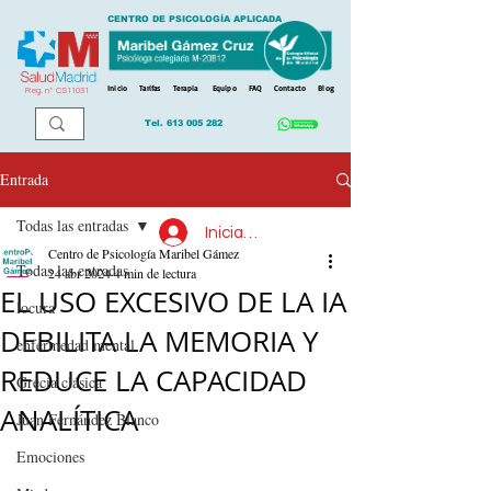
CENTRO DE PSICOLOGÍA APLICADA
Inicio
Tarifas
Terapia
Equipo
FAQ
Contacto
Blog
Reg. n
º
CS11031
Tel.
613 005 282
Entrada
Todas las entradas
Iniciar sesión
Centro de Psicología Maribel Gámez
Todas las entradas
24 abr 2024
4 min de lectura
EL USO EXCESIVO DE LA IA
locura
DEBILITA LA MEMORIA Y
enfermedad mental
REDUCE LA CAPACIDAD
Grecia clásica
ANALÍTICA
Juan Fernández Blanco
Emociones