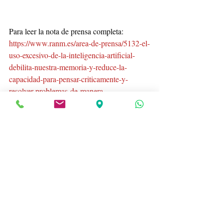
Para leer la nota de prensa completa: 
https://www.ranm.es/area-de-prensa/5132-el-
uso-excesivo-de-la-inteligencia-artificial-
debilita-nuestra-memoria-y-reduce-la-
capacidad-para-pensar-criticamente-y-
resolver-problemas-de-manera-
independiente.html
Si quieres hacer un comentario, recuerda 
iniciar sesión o registrarte en el recuadro 
de la esquina superior derecha de la 
entrada. Nos encantará leerte. Y si nos 
das un 
 haciendo clic en el 
me gusta
corazoncito, estaremos más encantados 
todavía.
Salud mental
Centro Maribel Gámez
inteligencia artificial
Algoritmos