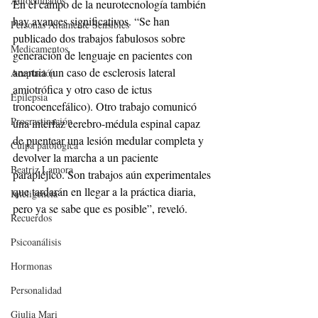
Autocuidados
En el campo de la neurotecnología también 
hay avances significativos. “Se han 
Personas Altamente Sensibles
publicado dos trabajos fabulosos sobre 
Medicamentos
generación de lenguaje en pacientes con 
anartria (un caso de esclerosis lateral 
Aceptación
amiotrófica y otro caso de ictus 
Epilepsia
troncoencefálico). Otro trabajo comunicó 
Procrastinación
una interfaz cerebro-médula espinal capaz 
de puentear una lesión medular completa y 
Culpa patológica
devolver la marcha a un paciente 
Beatriz Lamora
parapléjico. Son trabajos aún experimentales 
que tardarán en llegar a la práctica diaria, 
Inteligencia
pero ya se sabe que es posible”, reveló.
Recuerdos
Psicoanálisis
Hormonas
Personalidad
Giulia Mari