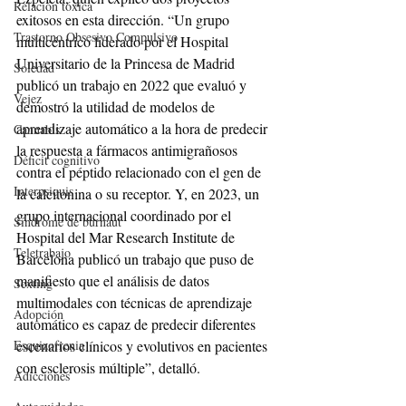
Relación tóxica
exitosos en esta dirección. “Un grupo 
Trastorno Obsesivo Compulsivo
multicéntrico liderado por el Hospital 
Universitario de la Princesa de Madrid 
Soledad
publicó un trabajo en 2022 que evaluó y 
Vejez
demostró la utilidad de modelos de 
aprendizaje automático a la hora de predecir 
Cannabis
la respuesta a fármacos antimigrañosos 
Déficit cognitivo
contra el péptido relacionado con el gen de 
Interpsiquis
la calcitonina o su receptor. Y, en 2023, un 
grupo internacional coordinado por el 
Síndrome de burnaut
Hospital del Mar Research Institute de 
Teletrabajo
Barcelona publicó un trabajo que puso de 
manifiesto que el análisis de datos 
Sexting
multimodales con técnicas de aprendizaje 
Adopción
automático es capaz de predecir diferentes 
Esquizofrenia
escenarios clínicos y evolutivos en pacientes 
con esclerosis múltiple”, detalló.
Adicciones