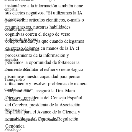
instantáneo a la información también tiene 
empatía
sus efectos negativos. “Si utilizamos la IA 
Algoritmos
para escribir artículos científicos, e-mails o 
resumir textos, nuestras habilidades 
cuentos infantiles
cognitivas corren el riesgo de verse 
Historia de la locura
comprometidas, ya que cuando delegamos 
en exceso dejamos en manos de la IA el 
Inteligencia artificial
procesamiento de la información y 
angustia
perdemos la oportunidad de fortalecer la 
memoria. Reducir el esfuerzo neurológico 
Desarrollo infantil
disminuye nuestra capacidad para pensar 
Transgénero
críticamente y resolver problemas de manera 
Cambio de sexo
independiente”, aseguró la Dra. Mara 
Dierssen, presidenta del Consejo Español 
Orientación sexual
del Cerebro, presidenta de la Asociación 
Adolescencia
Española para el Avance de la Ciencia y 
neurobióloga del Centro de Regulación 
Estimulación cerebral profunda
Genómica. 
Psicólogo