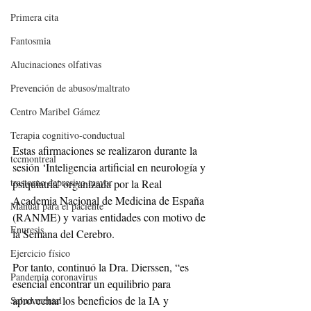
Primera cita
Fantosmia
Alucinaciones olfativas
Prevención de abusos/maltrato
Centro Maribel Gámez
Terapia cognitivo-conductual
Estas afirmaciones se realizaron durante la 
tccmontreal
sesión ‘Inteligencia artificial en neurología y 
trastorno depresivo mayor
psiquiatría’ organizada por la Real 
Academia Nacional de Medicina de España 
Manual para el paciente
(RANME) y varias entidades con motivo de 
Enuresis
la Semana del Cerebro.
Ejercicio físico
Por tanto, continuó la Dra. Dierssen, “es 
Pandemia coronavirus
esencial encontrar un equilibrio para 
aprovechar los beneficios de la IA y 
Salud mental