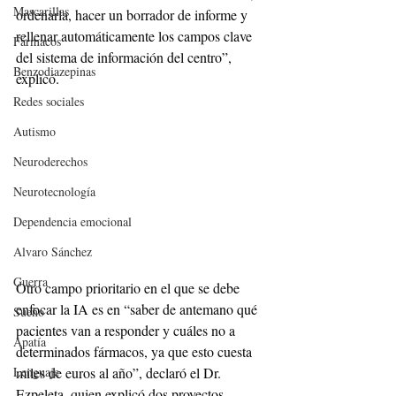
Mascarillas
ordenarla, hacer un borrador de informe y 
rellenar automáticamente los campos clave 
Fármacos
del sistema de información del centro”, 
Benzodiazepinas
explicó.
Redes sociales
Autismo
Neuroderechos
Neurotecnología
Dependencia emocional
Alvaro Sánchez
Guerra
Otro campo prioritario en el que se debe 
enfocar la IA es en “saber de antemano qué 
Sueño
pacientes van a responder y cuáles no a 
Apatía
determinados fármacos, ya que esto cuesta 
Lenguaje
miles de euros al año”, declaró el Dr. 
Ezpeleta, quien explicó dos proyectos 