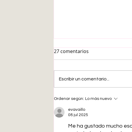
27 comentarios
Escribir un comentario...
Buscando una agencia de
Ordenar según:
Lo más nuevo
viajes extremos para ir al
Abismo Challenger.
evavaillo
08 jul 2025
Me ha gustado mucho escu