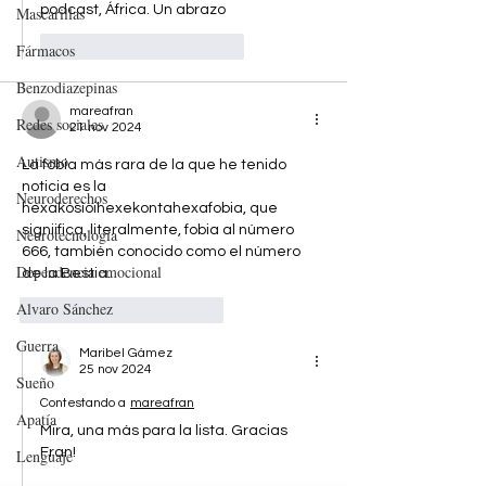
podcast, África. Un abrazo
Mascarillas
Me gusta
Reaccionar
Fármacos
Benzodiazepinas
mareafran
Redes sociales
21 nov 2024
Autismo
La fobia más rara de la que he tenido 
noticia es la 
Neuroderechos
hexakosioihexekontahexafobia, que 
signiifica, literalmente, fobia al número 
Neurotecnología
666, también conocido como el número 
Dependencia emocional
de la Bestia.
Alvaro Sánchez
Me gusta
Reaccionar
Guerra
Maribel Gámez
25 nov 2024
Sueño
Contestando a
mareafran
Apatía
Mira, una más para la lista. Gracias 
Fran!
Lenguaje