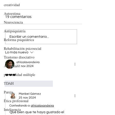
creatividad
Autoestima
19 comentarios
Neurociencia
Antipsiquiatría
EL FLIRTEO ES COSA DEL
Decisiones, ide
Escribir un comentario...
Reforma psiquiátrica
VERANO
sentido. 20
Rehabilitación psicosocial
recomendacion
Lo más nuevo
novelas sobre 
Trastorno disociativo
humana
africalavandeira
Amnesia
22 nov 2024
personalidad múltiple
❤️❤️❤️
TDAH
Me gusta
Reaccionar
Pareja
Maribel Gámez
25 nov 2024
Ética profesional
Contestando a
africalavandeira
Inteligencia
Qué bien que te haya gustado el 