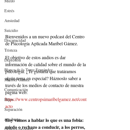
Miedo
Estrés
Ansiedad
Suicidio
Bienvenidos a un nuevo podcast del Centro 
Discapacidad
de Psicología Aplicada Maribel Gámez.
Tristeza
El objetivo de estos audios es dar 
Depresión
información de calidad sobre el mundo de la 
Blanca de la Torre Fernández
psicología. ¿Te gustaría que tratáramos 
algún tema en especial? Háznoslo saber a 
Maribel Gámez
través de los medios de contacto de nuestra 
Comunicación
página web: 
https://www.centropsimaribelgamez.net/cont
Hijos
acto
Separación
arte bruto
Hoy vamos a hablar lo que es una fobia: 
miedo o rechazo a conducir, a los perros, 
Deberes escolares