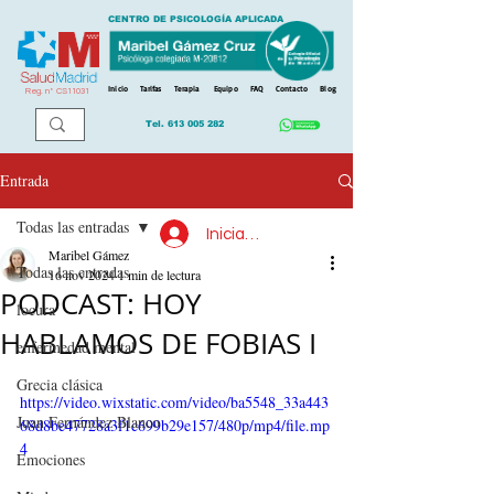
CENTRO DE PSICOLOGÍA APLICADA
Inicio
Tarifas
Terapia
Equipo
FAQ
Contacto
Blog
Reg. n
º
CS11031
Tel.
613 005 282
Entrada
Todas las entradas
Iniciar sesión
Maribel Gámez
Todas las entradas
16 nov 2024
1 min de lectura
PODCAST: HOY
locura
HABLAMOS DE FOBIAS I
enfermedad mental
Grecia clásica
https://video.wixstatic.com/video/ba5548_33a443
Juan Fernández Blanco
68d8be47728a3f1c699b29e157/480p/mp4/file.mp
4
Emociones