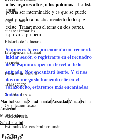
a los lugares altos, a las palomas
... La lista 
empatía
podría ser interminable y es que se puede 
sentir miedo a prácticamente todo lo que 
Algoritmos
existe. Trataremos el tema en dos partes, 
cuentos infantiles
aquí va la primera.
Historia de la locura
Si quieres hacer un comentario, recuerda 
Inteligencia artificial
iniciar sesión o registrarte en el recuadro 
angustia
de la esquina superior derecha de la 
entrada. Nos encantará leerte. Y si nos 
Desarrollo infantil
das un me gusta haciendo clic en el 
Transgénero
corazoncito, estaremos más encantados 
todavía.
Cambio de sexo
Maribel Gámez
Salud mental
Ansiedad
Miedo
Fobia
Orientación sexual
Ansiedad
Maribel Gámez
Adolescencia
Salud mental
Estimulación cerebral profunda
Psicólogo