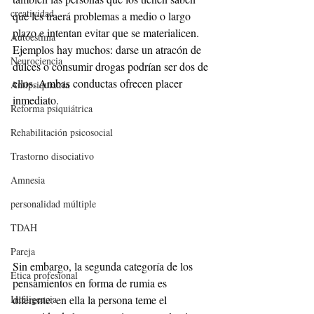
creatividad
que les traerá problemas a medio o largo 
plazo e intentan evitar que se materialicen. 
Autoestima
Ejemplos hay muchos: darse un atracón de 
Neurociencia
dulces o consumir drogas podrían ser dos de 
ellos. Ambas conductas ofrecen placer 
Antipsiquiatría
inmediato.
Reforma psiquiátrica
Rehabilitación psicosocial
Trastorno disociativo
Amnesia
personalidad múltiple
TDAH
Pareja
Sin embargo, la segunda categoría de los 
Ética profesional
pensamientos en forma de rumia es 
Inteligencia
diferente: en ella la persona teme el 