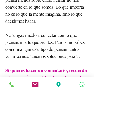
convierte en lo que somos. Lo que importa 
no es lo que la mente imagina, sino lo que 
decidimos hacer.
No tengas miedo a conectar con lo que 
piensas ni a lo que sientes. Pero si no sabes 
cómo manejar este tipo de pensamientos, 
ven a vernos, tenemos soluciones para ti.
Si quieres hacer un comentario, recuerda 
iniciar sesión o registrarte en el recuadro 
de la esquina superior derecha de la 
entrada. Nos encantará leerte. Y si nos 
das un me gusta haciendo clic en el 
corazoncito, estaremos más encantados 
todavía.
Maribel Gámez
Salud mental
Ansiedad
Angustia
Rumia
Ansiedad