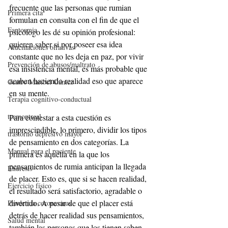
frecuente que las personas que rumian 
Primera cita
formulan en consulta con el fin de que el 
Fantosmia
psicólogo les dé su opinión profesional: 
quieren saber si por poseer esa idea 
Alucinaciones olfativas
constante que no les deja en paz, por vivir 
Prevención de abusos/maltrato
esa insistencia mental, es más probable que 
acaben haciendo realidad eso que aparece 
Centro Maribel Gámez
en su mente.
Terapia cognitivo-conductual
tccmontreal
Para contestar a esta cuestión es 
imprescindible, lo primero, dividir los tipos 
trastorno depresivo mayor
de pensamiento en dos categorías. La 
Manual para el paciente
primera es aquella en la que los 
pensamientos de rumia anticipan la llegada 
Enuresis
de placer. Esto es, que si se hacen realidad, 
Ejercicio físico
el resultado será satisfactorio, agradable o 
divertido. A pesar de que el placer está 
Pandemia coronavirus
detrás de hacer realidad sus pensamientos, 
Salud mental
también las personas que los tienen saben 