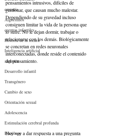
pensamientos intrusivos, difíciles de 
empatía
gestionar, que causan mucho malestar. 
Dependiendo de su gravedad incluso 
Algoritmos
consiguen limitar la vida de la persona que 
cuentos infantiles
lo sufre. No le dejan dormir, trabajar o 
relacionarse con los demás. Biológicamente 
Historia de la locura
se concretan en redes neuronales 
Inteligencia artificial
interconectadas, donde reside el contenido 
del pensamiento.
angustia
Desarrollo infantil
Transgénero
Cambio de sexo
Orientación sexual
Adolescencia
Estimulación cerebral profunda
Hoy voy a dar respuesta a una pregunta 
Psicólogo