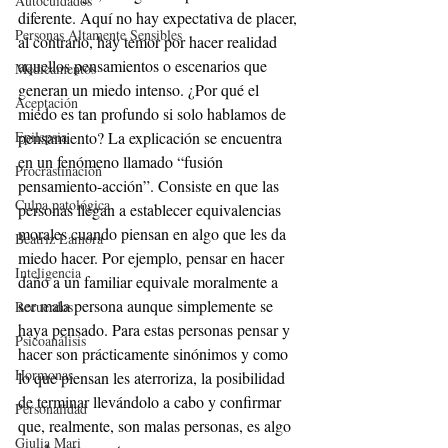
Autocuidados
diferente. Aquí no hay expectativa de placer, 
Personas Altamente Sensibles
al contrario, hay temor por hacer realidad 
aquellos pensamientos o escenarios que 
Medicamentos
generan un miedo intenso. ¿Por qué el 
Aceptación
miedo es tan profundo si solo hablamos de 
pensamiento? La explicación se encuentra 
Epilepsia
en un fenómeno llamado “fusión 
Procrastinación
pensamiento-acción”. Consiste en que las 
Culpa patológica
personas llegan a establecer equivalencias 
morales cuando piensan en algo que les da 
Beatriz Lamora
miedo hacer. Por ejemplo, pensar en hacer 
Inteligencia
daño a un familiar equivale moralmente a 
ser mala persona aunque simplemente se 
Recuerdos
haya pensado. Para estas personas pensar y 
Psicoanálisis
hacer son prácticamente sinónimos y como 
Hormonas
lo que piensan les aterroriza, la posibilidad 
de terminar llevándolo a cabo y confirmar 
Personalidad
que, realmente, son malas personas, es algo 
Giulia Mari