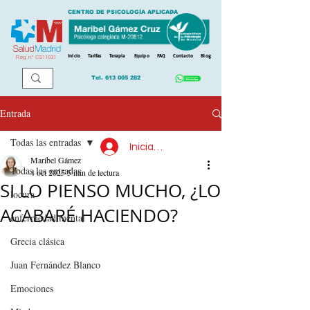
CENTRO DE PSICOLOGÍA APLICADA
Inicio
Tarifas
Terapia
Equipo
FAQ
Contacto
Blog
Reg. n
º
CS11031
Tel.
613 005 282
Entrada
Todas las entradas
Iniciar sesión
Maribel Gámez
Todas las entradas
4 oct 2025
5 min de lectura
SI LO PIENSO MUCHO, ¿LO
locura
ACABARÉ HACIENDO?
enfermedad mental
Grecia clásica
Juan Fernández Blanco
Emociones