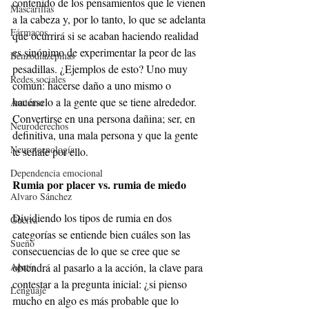
contenido de los pensamientos que le vienen 
Mascarillas
a la cabeza y, por lo tanto, lo que se adelanta 
Fármacos
que ocurrirá si se acaban haciendo realidad 
es sinónimo de experimentar la peor de las 
Benzodiazepinas
pesadillas. ¿Ejemplos de esto? Uno muy 
Redes sociales
común: hacerse daño a uno mismo o 
hacérselo a la gente que se tiene alrededor. 
Autismo
Convertirse en una persona dañina; ser, en 
Neuroderechos
definitiva, una mala persona y que la gente 
Neurotecnología
te señale por ello.
Dependencia emocional
Rumia por placer vs. rumia de miedo
Alvaro Sánchez
Dividiendo los tipos de rumia en dos 
Guerra
categorías se entiende bien cuáles son las 
Sueño
consecuencias de lo que se cree que se 
Apatía
obtendrá al pasarlo a la acción, la clave para 
contestar a la pregunta inicial: ¿si pienso 
Lenguaje
mucho en algo es más probable que lo 