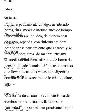
Miedo
Estrés
Ansiedad
Pensar repetidamente en algo, invirtiendo 
Suicidio
horas, días, meses e incluso años de tiempo. 
Discapacidad
Darle vueltas a una idea, de manera casi 
obsesiva, repetida, con dificultades para 
Tristeza
gestionar ese pensamiento que aparece y se 
Depresión
impone sobre otros, de manera intrusiva. 
Esta es la definición de un tipo de forma de 
Blanca de la Torre Fernández
pensar llamado “rumia”. Sí, justo el proceso 
Maribel Gámez
que llevan a cabo las vacas para digerir la 
Comunicación
comida. No es exactamente lo mismo, claro, 
pero… 
Hijos
Separación
Esta forma de discurrir es característica de 
muchos de los trastornos llamados de 
arte bruto
“ansiedad” que se definen precisamente por 
Deberes escolares