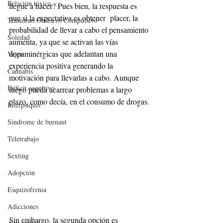
Relación tóxica
llegue a hacer? Pues bien, la respuesta es 
que si la expectativa es obtener  placer, la 
Trastorno Obsesivo Compulsivo
probabilidad de llevar a cabo el pensamiento 
Soledad
aumenta, ya que se activan las vías 
dopaminérgicas que adelantan una 
Vejez
experiencia positiva generando la 
Cannabis
motivación para llevarlas a cabo. Aunque 
Déficit cognitivo
luego pueda acarrear problemas a largo 
plazo, como decía, en el consumo de drogas.
Interpsiquis
Síndrome de burnaut
Teletrabajo
Sexting
Adopción
Esquizofrenia
Adicciones
Sin embargo, la segunda opción es 