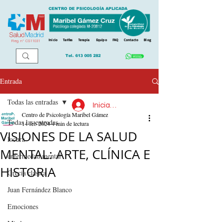
CENTRO DE PSICOLOGÍA APLICADA
Inicio
Tarifas
Terapia
Equipo
FAQ
Contacto
Blog
Reg. n
º
CS11031
Tel.
613 005 282
Entrada
Todas las entradas
Iniciar sesión
Centro de Psicología Maribel Gámez
Todas las entradas
14 feb 2024
4 min de lectura
VISIONES DE LA SALUD
locura
MENTAL: ARTE, CLÍNICA E
enfermedad mental
HISTORIA
Grecia clásica
Juan Fernández Blanco
Emociones