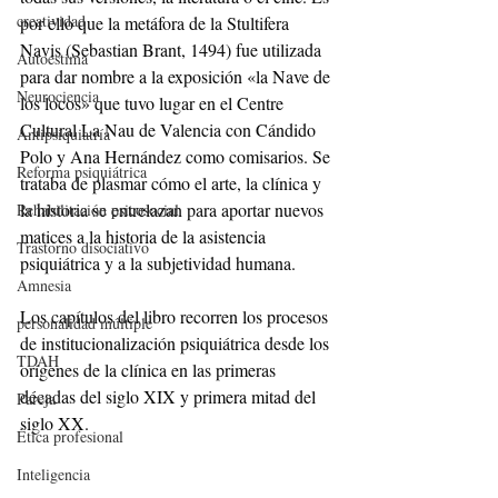
creatividad
por ello que la metáfora de la Stultifera 
Navis (Sebastian Brant, 1494) fue utilizada 
Autoestima
para dar nombre a la exposición «la Nave de 
Neurociencia
los locos» que tuvo lugar en el Centre 
Cultural La Nau de Valencia con Cándido 
Antipsiquiatría
Polo y Ana Hernández como comisarios. Se 
Reforma psiquiátrica
trataba de plasmar cómo el arte, la clínica y 
la historia se entrelazan para aportar nuevos 
Rehabilitación psicosocial
matices a la historia de la asistencia 
Trastorno disociativo
psiquiátrica y a la subjetividad humana.
Amnesia
Los capítulos del libro recorren los procesos 
personalidad múltiple
de institucionalización psiquiátrica desde los 
TDAH
orígenes de la clínica en las primeras 
décadas del siglo XIX y primera mitad del 
Pareja
siglo XX.
Ética profesional
Inteligencia