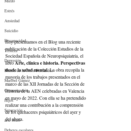
Miedo
Estrés
Ansiedad
Suicidio
Discapacidad
Hoy presentamos en el Blog una reciente 
publicación de la Colección Estudios de la 
Tristeza
Sociedad Española de Neuropsiquiatría, el 
Depresión
Arte, clínica e historia. Perspectivas 
libro 
desde la salud mental
. La obra recopila la 
Blanca de la Torre Fernández
mayoría de los trabajos presentados en el 
Maribel Gámez
marco de las XII Jornadas de la Sección de 
Comunicación
Historia de la AEN celebradas en Valencia 
en mayo de 2022. Con ella se ha pretendido 
Hijos
realizar una contribución a la comprensión 
Separación
de los quehaceres psiquiátricos del ayer y 
del ahora.
arte bruto
Deberes escolares