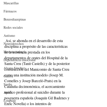
Mascarillas
Fármacos
Benzodiazepinas
Redes sociales
Autismo
 Así, se ahonda en el desarrollo de esta 
Neuroderechos
disciplina a propósito de las características 
Neurotecnología
de la asistencia prestada en los 
departamentos de orates del Hospital de la 
Dependencia emocional
Santa Creu (Tanit Castells) y de la posterior 
Alvaro Sánchez
construcción del Manicomio de Santa Creu 
como una institución modelo (Josep M. 
Guerra
Comelles y Josep Barceló-Prats) en la 
Sueño
Cataluña decimonónica, el acercamiento 
médico profesional al suicidio durante la 
Apatía
posguerra española (Joaquín Gil Badenes y 
Lenguaje
Enric Novella) o los intentos de 