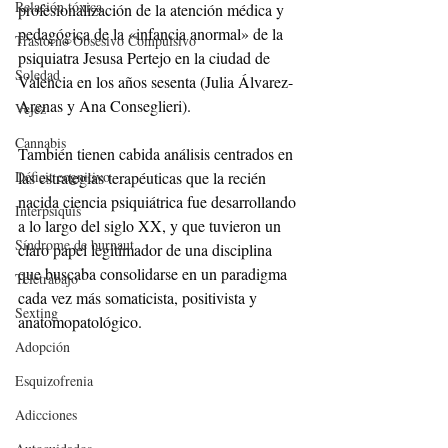
Relación tóxica
profesionalización de la atención médica y 
pedagógica de la «infancia anormal» de la 
Trastorno Obsesivo Compulsivo
psiquiatra Jesusa Pertejo en la ciudad de 
Soledad
Valencia en los años sesenta (Julia Álvarez-
Arenas y Ana Conseglieri).
Vejez
Cannabis
También tienen cabida análisis centrados en 
Déficit cognitivo
las estrategias terapéuticas que la recién 
nacida ciencia psiquiátrica fue desarrollando 
Interpsiquis
a lo largo del siglo XX, y que tuvieron un 
Síndrome de burnaut
claro papel legitimador de una disciplina 
que buscaba consolidarse en un paradigma 
Teletrabajo
cada vez más somaticista, positivista y 
Sexting
anatomopatológico.
Adopción
Esquizofrenia
Adicciones