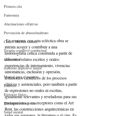
Primera cita
Fantosmia
Alucinaciones olfativas
Prevención de abusos/maltrato
 En resumen, con esta ecléctica obra se 
Centro Maribel Gámez
intenta acoger y contribuir a una 
Terapia cognitivo-conductual
historiografía crítica construida a partir de 
diferentes relatos escritos y orales: 
tccmontreal
experiencias de internamiento, vivencias 
trastorno depresivo mayor
sintomáticas, exclusión y opresión, 
Manual para el paciente
testimonios científicos de los procesos 
clínicos y asistenciales, pero también a partir 
Enuresis
de expresiones no orales ni escritas, 
Ejercicio físico
igualmente relevantes y reveladoras para sus 
protagonistas y sus receptores como el Art 
Pandemia coronavirus
Brut, las construcciones arquitectónicas en 
Salud mental
todas sus versiones, la literatura o el cine. Es 