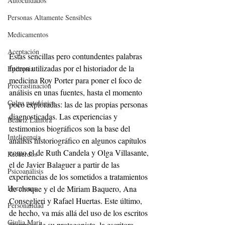
Autocuidados
Personas Altamente Sensibles
Medicamentos
Aceptación
Estas sencillas pero contundentes palabras 
fueron utilizadas por el historiador de la 
Epilepsia
medicina Roy Porter para poner el foco de 
Procrastinación
análisis en unas fuentes, hasta el momento 
Culpa patológica
poco exploradas: las de las propias personas 
diagnosticadas. Las experiencias y 
Beatriz Lamora
testimonios biográficos son la base del 
Inteligencia
análisis historiográfico en algunos capítulos 
como el de Ruth Candela y Olga Villasante, 
Recuerdos
el de Javier Balaguer a partir de las 
Psicoanálisis
experiencias de los sometidos a tratamientos 
de choque y el de Miriam Baquero, Ana 
Hormonas
Conseglieri y Rafael Huertas. Este último, 
Personalidad
de hecho, va más allá del uso de los escritos 
Giulia Mari
literarios de su protagonista, la escritora 