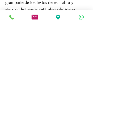
gran parte de los textos de esta obra y 
aterriza de lleno en el trabajo de Elena 
Martínez-Millana sobre la arquitectura del 
aislamiento a propósito de tres prisiones 
panópticas construidas en los Países Bajos a 
finales del siglo XIX.
Enlace a la obra: 
https://aen.es/wp-
content/uploads/2023/12/2023-Arte-
cl%C3%ADnica-e-historia.-Jornadas-
Historia-AEN-Valencia-2022.pdf
Si quieres hacer un comentario, recuerda 
iniciar sesión o registrarte en el recuadro 
de la esquina superior derecha de la 
entrada. Nos encantará leerte.
enfermedad mental
arte bruto