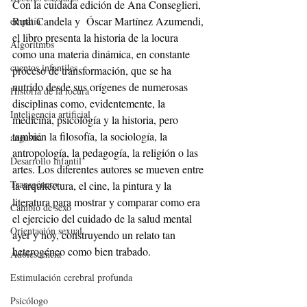
Con la cuidada edición de Ana Conseglieri, 
Ruth Candela y  Óscar Martínez Azumendi, 
empatía
el libro presenta la historia de la locura 
Algoritmos
como una materia dinámica, en constante 
cuentos infantiles
proceso de transformación, que se ha 
nutrido desde sus orígenes de numerosas 
Historia de la locura
disciplinas como, evidentemente, la 
Inteligencia artificial
medicina, psicología y la historia, pero 
también la filosofía, la sociología, la 
angustia
antropología, la pedagogía, la religión o las 
Desarrollo infantil
artes. Los diferentes autores se mueven entre 
Transgénero
la arquitectura, el cine, la pintura y la 
literatura para mostrar y comparar como era 
Cambio de sexo
el ejercicio del cuidado de la salud mental 
Orientación sexual
ayer y hoy, construyendo un relato tan 
heterogéneo como bien trabado.
Adolescencia
Estimulación cerebral profunda
Psicólogo