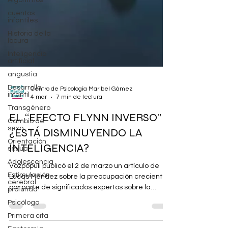
Algoritmos
cuentos
infantiles
Historia de la
locura
Inteligencia
artificial
angustia
Desarrollo
infantil
Centro de Psicología Maribel Gámez
Transgénero
4 mar
7 min de lectura
Cambio de
sexo
EL “EFECTO FLYNN INVERSO”
Orientación
¿ESTÁ DISMINUYENDO LA
sexual
INTELIGENCIA?
Adolescencia
Estimulación
Vozpópuli publicó el 2 de marzo un artículo de
cerebral
profunda
Lucas Méndez sobre la preocupación creciente
por parte de significados expertos sobre la
Psicólogo
posible disminución de la inteligencia en la
Primera cita
sociedad occidental, fenómeno conocido como