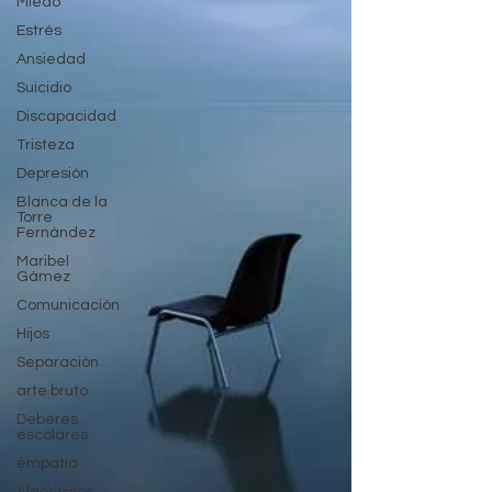
Miedo
Estrés
Ansiedad
Suicidio
Discapacidad
Tristeza
Depresión
Blanca de la
Torre
Fernández
Maribel
Gámez
Comunicación
Hijos
Separación
arte bruto
Deberes
escolares
empatía