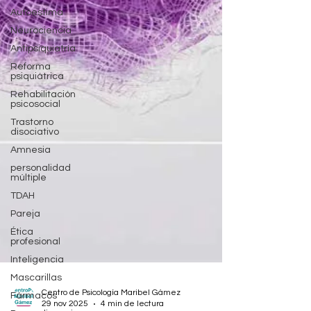
Autoestima
Neurociencia
Antipsiquiatría
Reforma
psiquiátrica
Rehabilitación
psicosocial
Trastorno
disociativo
Amnesia
personalidad
múltiple
TDAH
Pareja
Ética
profesional
Inteligencia
Mascarillas
Fármacos