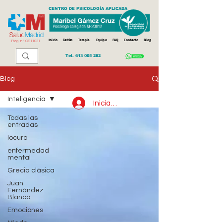
CENTRO DE PSICOLOGÍA APLICADA
Inicio
Tarifas
Terapia
Equipo
FAQ
Contacto
Blog
Reg. n
º
CS11031
Tel.
613 005 282
Blog
Inteligencia
Iniciar sesión
Todas las
entradas
locura
enfermedad
mental
Grecia clásica
Juan
Fernández
Blanco
Emociones