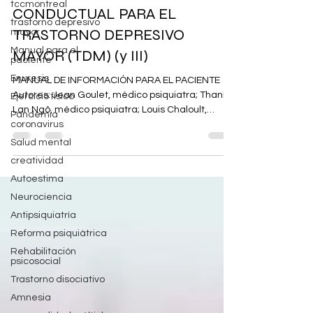
tccmontreal
TERAPIA COGNITIVO-
trastorno depresivo
CONDUCTUAL PARA EL
mayor
Manual para el
TRASTORNO DEPRESIVO
paciente
MAYOR (TDM) (y III)
Enuresis
Ejercicio físico
MANUAL DE INFORMACIÓN PARA EL PACIENTE
Pandemia
Autores: Jean Goulet, médico psiquiatra; Thanh-
coronavirus
Lan Ngô, médico psiquiatra; Louis Chaloult,
Salud mental
médico...
creatividad
Autoestima
Neurociencia
Antipsiquiatría
Reforma psiquiátrica
Rehabilitación
psicosocial
Trastorno disociativo
Amnesia