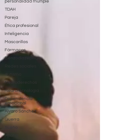
personalidad múltiple
TDAH
Pareja
Ética profesional
Inteligencia
Mascarillas
Fármacos
Benzodiazepinas
Redes sociales
Autismo
Neuroderechos
Neurotecnología
Dependencia
emocional
Alvaro Sánchez
Guerra
Sueño
Apatía