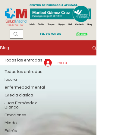
CENTRO DE PSICOLOGÍA APLICADA
Inicio
Tarifas
Terapia
Equipo
FAQ
Contacto
Blog
Reg. n
º
CS11031
Tel.
613 005 282
Blog
Todas las entradas
Iniciar sesión
Todas las entradas
locura
enfermedad mental
Grecia clásica
Juan Fernández
Blanco
Emociones
Miedo
Estrés