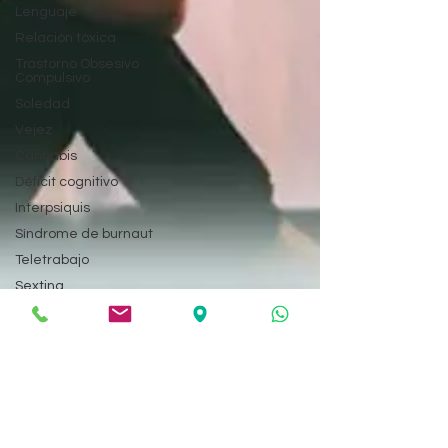
Lenguaje
Relación tóxica
Trastorno Obsesivo
Compulsivo
Soledad
Vejez
Cannabis
Déficit cognitivo
Interpsiquis
Síndrome de burnaut
Teletrabajo
Sexting
Adopción
Esquizofrenia
Adicciones
Autocuidados
Personas Altamente
Sensibles