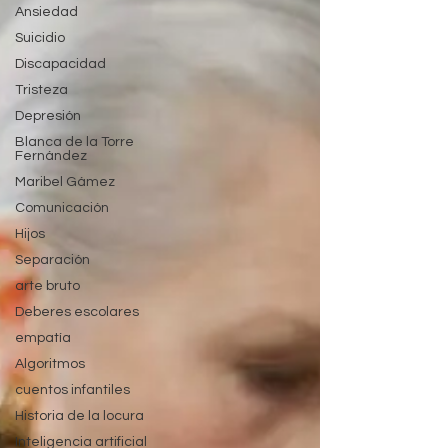
Ansiedad
Suicidio
Discapacidad
Tristeza
Depresión
Blanca de la Torre
Fernández
Maribel Gámez
Comunicación
Hijos
Separación
arte bruto
Deberes escolares
empatía
Algoritmos
cuentos infantiles
Historia de la locura
Inteligencia artificial