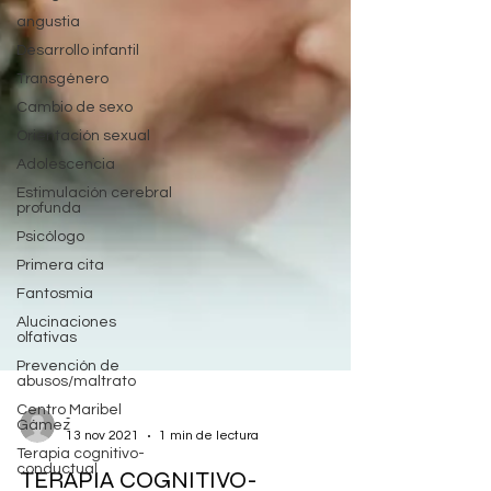
angustia
Desarrollo infantil
Transgénero
Cambio de sexo
Orientación sexual
Adolescencia
Estimulación cerebral
profunda
Psicólogo
Primera cita
Fantosmia
Alucinaciones
olfativas
Prevención de
abusos/maltrato
Centro Maribel
Gámez
-
Terapia cognitivo-
conductual
13 nov 2021
1 min de lectura