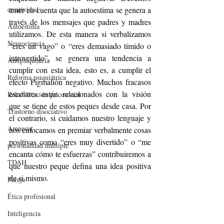
creatividad
tener en cuenta que la autoestima se genera a 
través de los mensajes que padres y madres 
Autoestima
utilizamos. De esta manera si verbalizamos 
Neurociencia
“eres un vago” o “eres demasiado tímido o 
introvertido”, se genera una tendencia a 
Antipsiquiatría
cumplir con esta idea, esto es, a cumplir el 
Reforma psiquiátrica
efecto Pigmalión negativo. Muchos fracasos 
escolares están relacionados con la visión 
Rehabilitación psicosocial
que se tiene de estos peques desde casa. Por 
Trastorno disociativo
el contrario, si cuidamos nuestro lenguaje y 
Amnesia
nos enfocamos en premiar verbalmente cosas 
positivas como “eres muy divertido” o “me 
personalidad múltiple
encanta cómo te esfuerzas” contribuiremos a 
TDAH
que nuestro peque defina una idea positiva 
de si mismo.
Pareja
Ética profesional
Inteligencia