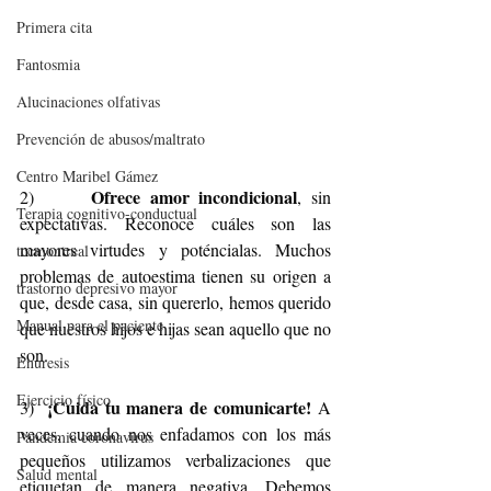
Primera cita
Fantosmia
Alucinaciones olfativas
Prevención de abusos/maltrato
Centro Maribel Gámez
Ofrece amor incondicional
2)      
, sin 
Terapia cognitivo-conductual
expectativas. Reconoce cuáles son las 
mayores virtudes y poténcialas. Muchos 
tccmontreal
problemas de autoestima tienen su origen a 
trastorno depresivo mayor
que, desde casa, sin quererlo, hemos querido 
Manual para el paciente
que nuestros hijos e hijas sean aquello que no 
son.
Enuresis
Ejercicio físico
¡Cuida tu manera de comunicarte!
3)  
 A 
veces, cuando nos enfadamos con los más 
Pandemia coronavirus
pequeños utilizamos verbalizaciones que 
Salud mental
etiquetan de manera negativa. Debemos 