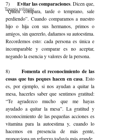
Evitar las comparaciones
7)      
. Dicen que, 
Terapia trilingüe
“Quien compara, tarde o temprano, sale 
perdiendo”. Cuando comparamos a nuestro 
hijo o hija con sus hermanos, primos o 
amigos, sin quererlo, dañamos su autoestima. 
Recordemos esto: cada persona es única e 
incomparable y comparar es no aceptar, 
negando la esencia y valores de la persona.
Fomenta el reconocimiento de las 
8)      
cosas que tus peques hacen en casa
. Esto 
es, por ejemplo, si nos ayudan a quitar la 
mesa, hacerles saber que sentimos gratitud: 
“Te agradezco mucho que me hayas 
ayudado a quitar la mesa”. La gratitud y 
reconocimiento de las pequeñas acciones es 
vitamina para la autoestima y, cuando lo 
hacemos en presencia de más gente, 
proporciona un refuerzo todavía más grande.