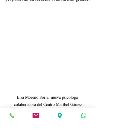
Elsa Moreno Soria, nueva psicóloga 
colaboradora del Centro Maribel Gámez
Hijos
Desarrollo infantil
Autoestima
Elsa Moreno Soria
Hijos