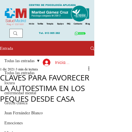
CENTRO DE PSICOLOGÍA APLICADA
Inicio
Tarifas
Terapia
Equipo
FAQ
Contacto
Blog
Reg. n
º
CS11031
Tel.
613 005 282
Entrada
Todas las entradas
Iniciar sesión
1 dic 2021
3 min de lectura
Todas las entradas
CLAVES PARA FAVORECER
locura
LA AUTOESTIMA EN LOS
enfermedad mental
PEQUES DESDE CASA
Grecia clásica
Juan Fernández Blanco
Emociones