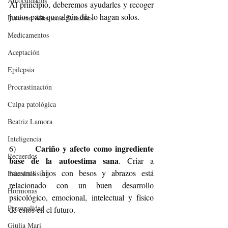
Autocuidados
Al principio, deberemos ayudarles y recoger 
juntos para que algún día lo hagan solos.
Personas Altamente Sensibles
Medicamentos
Aceptación
Epilepsia
Procrastinación
Culpa patológica
Beatriz Lamora
Inteligencia
 Cariño y afecto como ingrediente 
6)     
Recuerdos
base de la autoestima sana
. Criar a 
nuestros hijos con besos y abrazos está 
Psicoanálisis
relacionado con un buen desarrollo 
Hormonas
psicológico, emocional, intelectual y físico 
Personalidad
de estos en el futuro.
Giulia Mari