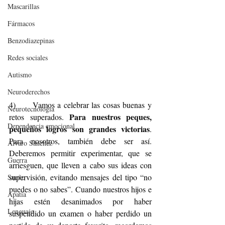
Mascarillas
Fármacos
Benzodiazepinas
Redes sociales
Autismo
Neuroderechos
4)      Vamos a celebrar las cosas buenas y 
Neurotecnología
Para nuestros peques, 
retos superados. 
Dependencia emocional
pequeños logros son grandes victorias
. 
Para nosotros, también debe ser así. 
Alvaro Sánchez
Deberemos permitir experimentar, que se 
Guerra
arriesguen, que lleven a cabo sus ideas con 
supervisión, evitando mensajes del tipo “no 
Sueño
puedes o no sabes”. Cuando nuestros hijos e 
Apatía
hijas estén desanimados por haber 
Lenguaje
suspendido un examen o haber perdido un 