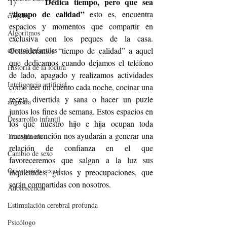
Dedica tiempo, pero que sea 
1)      
“tiempo de calidad”
 esto es, encuentra 
empatía
espacios y momentos que compartir en 
Algoritmos
exclusiva con los peques de la casa. 
Consideramos “tiempo de calidad” a aquel 
cuentos infantiles
que dedicamos cuando dejamos el teléfono 
Historia de la locura
de lado, apagado y realizamos actividades 
Inteligencia artificial
como leer un cuento cada noche, cocinar una 
receta divertida y sana o hacer un puzle 
angustia
juntos los fines de semana. Estos espacios en 
Desarrollo infantil
los que nuestro hijo e hija ocupan toda 
nuestra atención nos ayudarán a generar una 
Transgénero
relación de confianza en el que 
Cambio de sexo
favoreceremos que salgan a la luz sus 
Orientación sexual
inquietudes, gustos y preocupaciones, que 
serán compartidas con nosotros.
Adolescencia
Estimulación cerebral profunda
Psicólogo