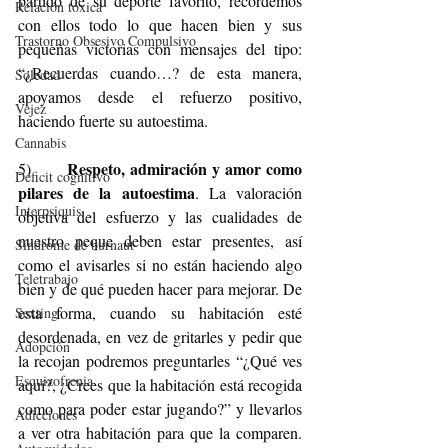
partido de su deporte favorito, recordemos 
Relación tóxica
con ellos todo lo que hacen bien y sus 
Trastorno Obsesivo Compulsivo
pequeñas victorias con mensajes del tipo: 
“¿Recuerdas cuando…? de esta manera, 
Soledad
apoyamos desde el refuerzo positivo, 
Vejez
haciendo fuerte su autoestima.
Cannabis
Respeto, admiración y amor como 
5)       
Déficit cognitivo
pilares de la autoestima
. La valoración 
Interpsiquis
objetiva del esfuerzo y las cualidades de 
nuestro peque deben estar presentes, así 
Síndrome de burnaut
como el avisarles si no están haciendo algo 
Teletrabajo
bien y de qué pueden hacer para mejorar. De 
esta forma, cuando su habitación esté 
Sexting
desordenada, en vez de gritarles y pedir que 
Adopción
la recojan podremos preguntarles “¿Qué ves 
Esquizofrenia
aquí?, ¿Crees que la habitación está recogida 
como para poder estar jugando?” y llevarlos 
Adicciones
a ver otra habitación para que la comparen. 