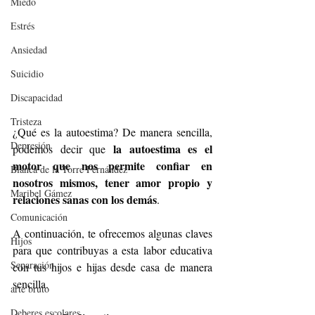
Miedo
Estrés
Ansiedad
Suicidio
Discapacidad
Tristeza
¿Qué es la autoestima? De manera sencilla, 
Depresión
la autoestima es el 
podemos decir que 
motor que nos permite confiar en 
Blanca de la Torre Fernández
nosotros mismos, tener amor propio y 
Maribel Gámez
relaciones sanas con los demás
.
Comunicación
A continuación, te ofrecemos algunas claves 
Hijos
para que contribuyas a esta labor educativa 
Separación
con tus hijos e hijas desde casa de manera 
sencilla.
arte bruto
Deberes escolares