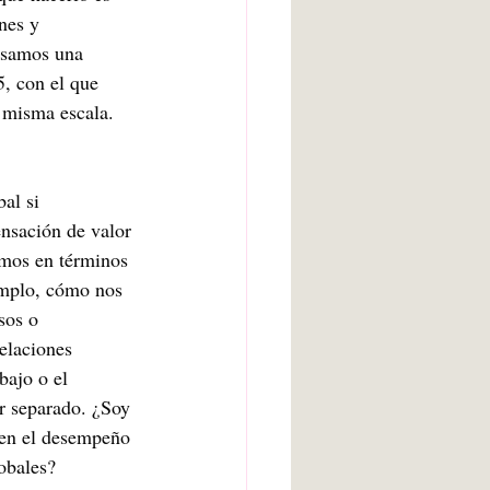
nes y 
usamos una 
, con el que 
 misma escala. 
al si 
nsación de valor 
mos en términos 
emplo, cómo nos 
sos o 
elaciones 
bajo o el 
or separado. ¿Soy 
2 en el desempeño 
obales?