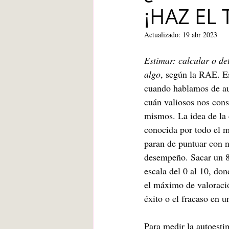
¡HAZ EL 
Blanca de la Torre Fernández
Actualizado:
19 abr 2023
Deberes escolares
empatía
Estimar: calcular o de
algo
, según la RAE. E
cuando hablamos de aut
angustia
Desarrollo infantil
cuán valiosos nos cons
mismos. La idea de la 
conocida por todo el m
paran de puntuar con 
desempeño. Sacar un 8
escala del 0 al 10, do
el máximo de valoració
éxito o el fracaso en u
Para medir la autoesti