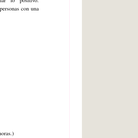
r lo positivo. 
personas con una 
 
horas.)