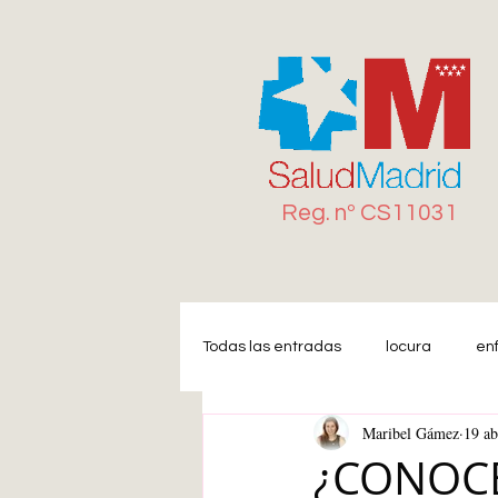
Reg. n
º
CS11031
Todas las entradas
locura
en
Maribel Gámez
19 ab
Miedo
Estrés
Ansiedad
¿CONOCE