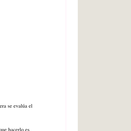
arte bruto
Inteligencia artificial
Adolescencia
ra se evalúa el 
que hacerlo es 