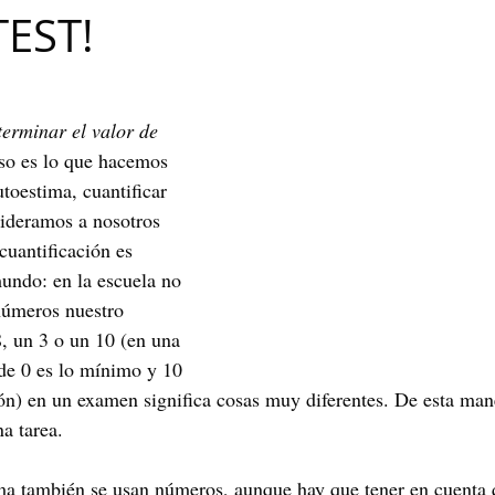
TEST!
Maribel Gámez
Comunicación
Hijos
Separación
Algoritmos
cuentos infantiles
Historia de la locura
terminar el valor de 
so es lo que hacemos 
oestima, cuantificar 
Transgénero
Cambio de sexo
Orientación sexual
ideramos a nosotros 
cuantificación es 
undo: en la escuela no 
números nuestro 
, un 3 o un 10 (en una 
nde 0 es lo mínimo y 10 
n) en un examen significa cosas muy diferentes. De esta mane
na tarea.
ma también se usan números, aunque hay que tener en cuenta 