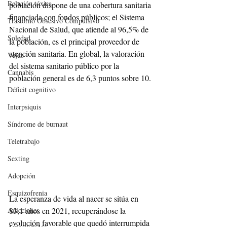
Relación tóxica
población dispone de una cobertura sanitaria 
financiada con fondos públicos; el Sistema 
Trastorno Obsesivo Compulsivo
Nacional de Salud, que atiende al 96,5% de 
Soledad
la población, es el principal proveedor de 
atención sanitaria. En global, la valoración 
Vejez
del sistema sanitario público por la 
Cannabis
población general es de 6,3 puntos sobre 10.
Déficit cognitivo
Interpsiquis
Síndrome de burnaut
Teletrabajo
Sexting
Adopción
Esquizofrenia
La esperanza de vida al nacer se sitúa en 
83,1 años en 2021, recuperándose la 
Adicciones
evolución favorable que quedó interrumpida 