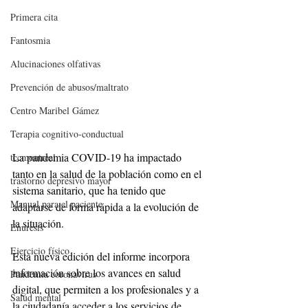
Primera cita
Fantosmia
Alucinaciones olfativas
Prevención de abusos/maltrato
Centro Maribel Gámez
Terapia cognitivo-conductual
La pandemia COVID-19 ha impactado 
tccmontreal
tanto en la salud de la población como en el 
trastorno depresivo mayor
sistema sanitario, que ha tenido que 
Manual para el paciente
adaptarse de forma rápida a la evolución de 
la situación.
Enuresis
Ejercicio físico
Esta nueva edición del informe incorpora 
información sobre los avances en salud 
Pandemia coronavirus
digital, que permiten a los profesionales y a 
Salud mental
la ciudadanía acceder a los servicios de 