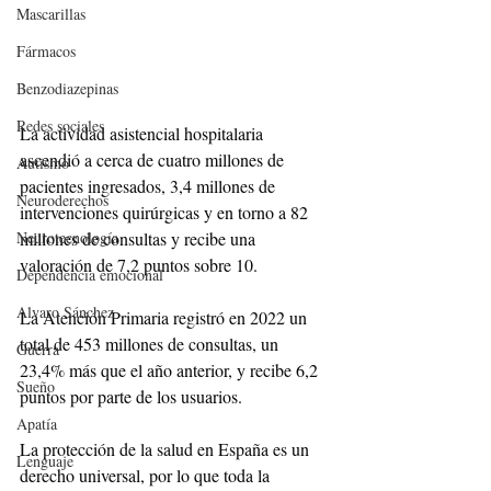
Mascarillas
Fármacos
Benzodiazepinas
Redes sociales
La actividad asistencial hospitalaria 
ascendió a cerca de cuatro millones de 
Autismo
pacientes ingresados, 3,4 millones de 
Neuroderechos
intervenciones quirúrgicas y en torno a 82 
Neurotecnología
millones de consultas y recibe una 
valoración de 7,2 puntos sobre 10.
Dependencia emocional
Alvaro Sánchez
La Atención Primaria registró en 2022 un 
total de 453 millones de consultas, un 
Guerra
23,4% más que el año anterior, y recibe 6,2 
Sueño
puntos por parte de los usuarios.
Apatía
La protección de la salud en España es un 
Lenguaje
derecho universal, por lo que toda la 