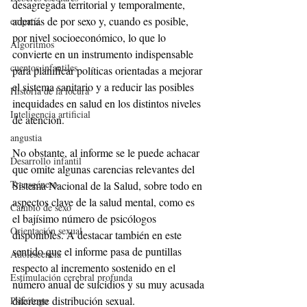
desagregada territorial y temporalmente, 
además de por sexo y, cuando es posible, 
empatía
por nivel socioeconómico, lo que lo 
Algoritmos
convierte en un instrumento indispensable 
cuentos infantiles
para planificar políticas orientadas a mejorar 
el sistema sanitario y a reducir las posibles 
Historia de la locura
inequidades en salud en los distintos niveles 
Inteligencia artificial
de atención.
angustia
No obstante, al informe se le puede achacar 
Desarrollo infantil
que omite algunas carencias relevantes del 
Transgénero
Sistema Nacional de la Salud, sobre todo en 
aspectos clave de la salud mental, como es 
Cambio de sexo
el bajísimo número de psicólogos 
Orientación sexual
disponibles. A destacar también en este 
sentido que el informe pasa de puntillas 
Adolescencia
respecto al incremento sostenido en el 
Estimulación cerebral profunda
número anual de suicidios y su muy acusada 
diferente distribución sexual.
Psicólogo