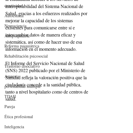
creatividad
interoperabilidad del Sistema Nacional de 
Salud, gracias a los esfuerzos realizados por 
Autoestima
mejorar la capacidad de los sistemas 
Neurociencia
existentes para comunicarse entre sí e 
intercambiar datos de manera eficaz y 
Antipsiquiatría
sistemática, así como de hacer uso de esa 
Reforma psiquiátrica
información en el momento adecuado.
Rehabilitación psicosocial
El Informe del Servicio Nacional de Salud 
Trastorno disociativo
(SNS) 2022 publicado por el Ministerio de 
Amnesia
Sanidad refleja la valoración positiva que la 
ciudadanía concede a la sanidad pública, 
personalidad múltiple
tanto a nivel hospitalario como de centros de 
TDAH
salud.
Pareja
Ética profesional
Inteligencia