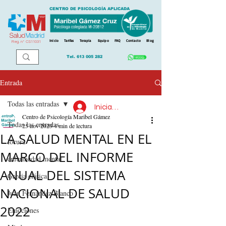
CENTRO DE PSICOLOGÍA APLICADA
Inicio
Tarifas
Terapia
Equipo
FAQ
Contacto
Blog
Reg. n
º
CS11031
Tel.
613 005 282
Entrada
Todas las entradas
Iniciar sesión
Centro de Psicología Maribel Gámez
Todas las entradas
25 nov 2023
4 min de lectura
LA SALUD MENTAL EN EL
locura
MARCO DEL INFORME
enfermedad mental
ANUAL DEL SISTEMA
Grecia clásica
NACIONAL DE SALUD
Juan Fernández Blanco
2022
Emociones