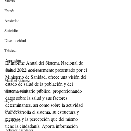
Miedo
Estrés
Ansiedad
Suicidio
Discapacidad
Tristeza
Depresión
El Informe Anual del Sistema Nacional de 
Salud 2022, recientemente presentado por el 
Blanca de la Torre Fernández
Ministerio de Sanidad, ofrece una visión del 
Maribel Gámez
estado de salud de la población y del 
Comunicación
sistema sanitario público, proporcionando 
datos sobre la salud y sus factores 
Hijos
determinantes, así como sobre la actividad 
Separación
que desarrolla el sistema, su estructura y 
recursos y la percepción que del mismo 
arte bruto
tiene la ciudadanía. Aporta información 
Deberes escolares