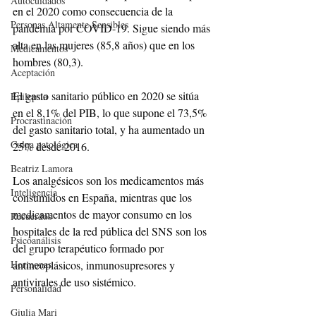
Autocuidados
en el 2020 como consecuencia de la 
Personas Altamente Sensibles
pandemia por COVID-19. Sigue siendo más 
alta en las mujeres (85,8 años) que en los 
Medicamentos
hombres (80,3).
Aceptación
El gasto sanitario público en 2020 se sitúa 
Epilepsia
en el 8,1% del PIB, lo que supone el 73,5% 
Procrastinación
del gasto sanitario total, y ha aumentado un 
Culpa patológica
25% desde 2016.
Beatriz Lamora
Los analgésicos son los medicamentos más 
Inteligencia
consumidos en España, mientras que los 
medicamentos de mayor consumo en los 
Recuerdos
hospitales de la red pública del SNS son los 
Psicoanálisis
del grupo terapéutico formado por 
antineoplásicos, inmunosupresores y 
Hormonas
antivirales de uso sistémico.
Personalidad
Giulia Mari