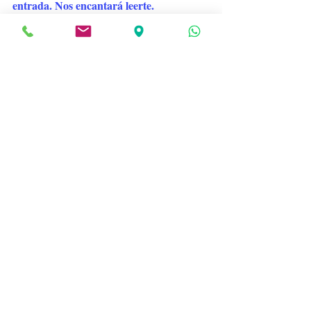
entrada. Nos encantará leerte.
Salud mental
Centro Maribel Gámez
ansiedad
Ansiedad
Centro Maribel Gámez
Salud mental
Entradas recientes
Ver todo