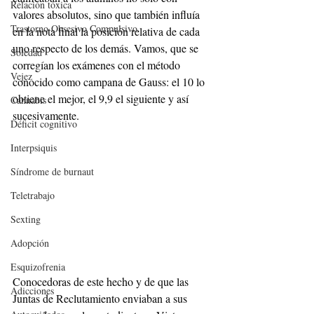
Relación tóxica
valores absolutos, sino que también influía 
Trastorno Obsesivo Compulsivo
en la nota final la posición relativa de cada 
uno respecto de los demás. Vamos, que se 
Soledad
corregían los exámenes con el método 
Vejez
conocido como campana de Gauss: el 10 lo 
obtiene el mejor, el 9,9 el siguiente y así 
Cannabis
sucesivamente.
Déficit cognitivo
Interpsiquis
Síndrome de burnaut
Teletrabajo
Sexting
Adopción
Esquizofrenia
Conocedoras de este hecho y de que las 
Adicciones
Juntas de Reclutamiento enviaban a sus 