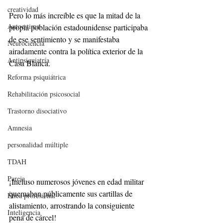
creatividad
Pero lo más increíble es que la mitad de la 
Autoestima
propia población estadounidense participaba 
de ese sentimiento y se manifestaba 
Neurociencia
airadamente contra la política exterior de la 
Antipsiquiatría
Casa Blanca.
Reforma psiquiátrica
Rehabilitación psicosocial
Trastorno disociativo
Amnesia
personalidad múltiple
TDAH
Pareja
¡Incluso numerosos jóvenes en edad militar 
quemaban públicamente sus cartillas de 
Ética profesional
alistamiento, arrostrando la consiguiente 
Inteligencia
pena de cárcel!