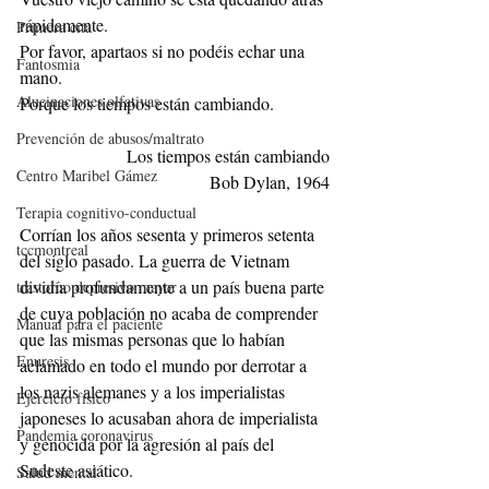
rápidamente.
Primera cita
Por favor, apartaos si no podéis echar una 
Fantosmia
mano.
Alucinaciones olfativas
Porque los tiempos están cambiando.
Prevención de abusos/maltrato
Los tiempos están cambiando
Centro Maribel Gámez
Bob Dylan, 1964
Terapia cognitivo-conductual
Corrían los años sesenta y primeros setenta 
tccmontreal
del siglo pasado. La guerra de Vietnam 
dividía profundamente a un país buena parte 
trastorno depresivo mayor
de cuya población no acaba de comprender 
Manual para el paciente
que las mismas personas que lo habían 
Enuresis
aclamado en todo el mundo por derrotar a 
los nazis alemanes y a los imperialistas 
Ejercicio físico
japoneses lo acusaban ahora de imperialista 
Pandemia coronavirus
y genocida por la agresión al país del 
Sudeste asiático. 
Salud mental