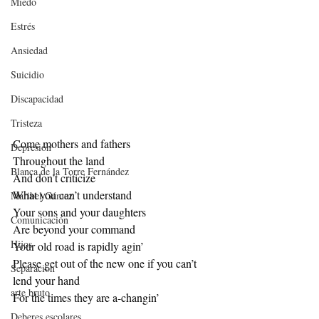
Miedo
Estrés
Ansiedad
Suicidio
Discapacidad
Tristeza
Come mothers and fathers
Depresión
Throughout the land
Blanca de la Torre Fernández
And don’t criticize
What you can’t understand
Maribel Gámez
Your sons and your daughters
Comunicación
Are beyond your command
Hijos
Your old road is rapidly agin’
Please get out of the new one if you can’t 
Separación
lend your hand
arte bruto
For the times they are a-changin’
Deberes escolares