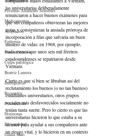
Autocuidados
compañeros malos estudiantes a Vietnam, 
las universitarias deliberadamente 
Personas Altamente Sensibles
renunciaron a hacer buenos exámenes para 
Medicamentos
que sus compañeros obtuvieran las mejores 
notas y consiguieran la ansiada prórroga de 
Aceptación
incorporación a filas que salvaría un buen 
Epilepsia
número de vidas: en 1968, por ejemplo, 
nada menos que unos seis mil féretros 
Procrastinación
estadounidenses se repatriaron desde 
Culpa patológica
Vietnam.
Beatriz Lamora
Cierto es que si bien se libraban así del 
Inteligencia
reclutamiento los buenos (o no tan buenos) 
Recuerdos
estudiantes universitarios, otros grupos 
sociales más desfavorecidos socialmente no 
Psicoanálisis
tenían tanta suerte. Pero lo cierto es que las 
Hormonas
universitarias hicieron lo que estaba a su 
Personalidad
alcance para ayudar a sus compañeros ante 
un riesgo vital, y lo hicieron en un contexto 
Giulia Mari