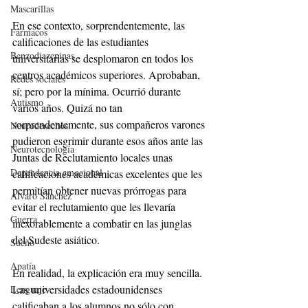
Mascarillas
En ese contexto, sorprendentemente, las 
Fármacos
calificaciones de las estudiantes 
Benzodiazepinas
universitarias se desplomaron en todos los 
centros académicos superiores. Aprobaban, 
Redes sociales
sí; pero por la mínima. Ocurrió durante 
Autismo
varios años. Quizá no tan 
sorprendentemente, sus compañeros varones 
Neuroderechos
pudieron esgrimir durante esos años ante las 
Neurotecnología
Juntas de Reclutamiento locales unas 
Dependencia emocional
calificaciones académicas excelentes que les 
permitían obtener nuevas prórrogas para 
Alvaro Sánchez
evitar el reclutamiento que les llevaría 
Guerra
inexorablemente a combatir en las junglas 
del Sudeste asiático.
Sueño
Apatía
En realidad, la explicación era muy sencilla. 
Las universidades estadounidenses 
Lenguaje
calificaban a los alumnos no sólo con 