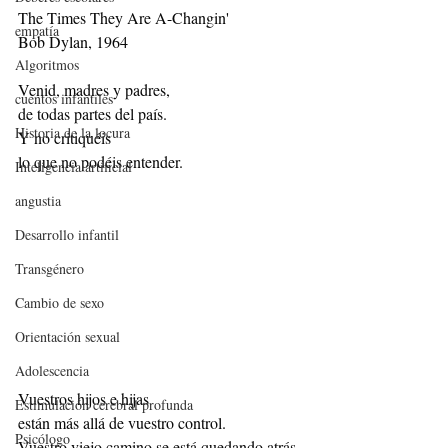
The Times They Are A-Changin'
empatía
Bob Dylan, 1964
Algoritmos
Venid, madres y padres,
cuentos infantiles
de todas partes del país.
Historia de la locura
Y no critiquéis
lo que no podéis entender.
Inteligencia artificial
angustia
Desarrollo infantil
Transgénero
Cambio de sexo
Orientación sexual
Adolescencia
Vuestros hijos e hijas
Estimulación cerebral profunda
están más allá de vuestro control.
Psicólogo
Vuestro viejo camino se está quedando atrás 