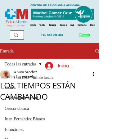
CENTRO DE PSICOLOGÍA APLICADA
Inicio
Tarifas
Terapia
Equipo
FAQ
Contacto
Blog
Reg. n
º
CS11031
Tel.
613 005 282
Entrada
Todas las entradas
Iniciar sesión
Alvaro Sánchez
Todas las entradas
8 oct 2025
7 min de lectura
LOS TIEMPOS ESTÁN
locura
CAMBIANDO
enfermedad mental
Grecia clásica
Juan Fernández Blanco
Emociones