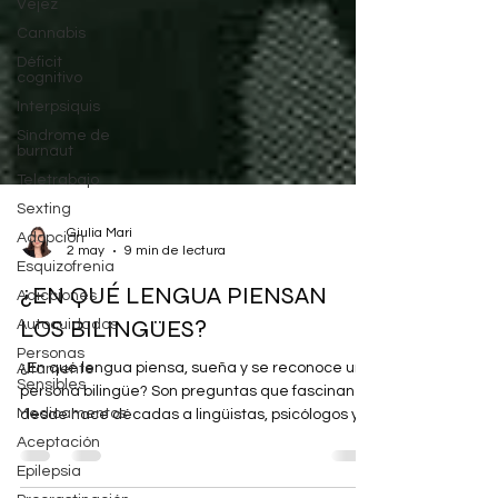
Vejez
Cannabis
Déficit
cognitivo
Interpsiquis
Síndrome de
burnaut
Teletrabajo
Sexting
Adopción
Esquizofrenia
Giulia Mari
2 may
9 min de lectura
Adicciones
¿EN QUÉ LENGUA PIENSAN
Autocuidados
Personas
LOS BILINGÜES?
Altamente
Sensibles
¿En qué lengua piensa, sueña y se reconoce una
Medicamentos
persona bilingüe? Son preguntas que fascinan
Aceptación
desde hace décadas a lingüistas, psicólogos y
Epilepsia
neurocientíficos, y que tocan algo
profundamente humano: la relación entre la