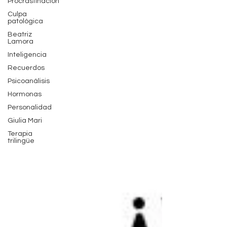
Procrastinación
palabra y la identidad.
Culpa
patológica
Beatriz
Lamora
Inteligencia
Recuerdos
Psicoanálisis
Hormonas
Personalidad
Giulia Mari
Terapia
trilingüe