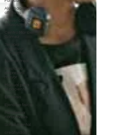
Fantosmia
Alucinaciones
olfativas
Prevención de
abusos/maltrato
Centro Maribel
Gámez
Terapia
cognitivo-
conductual
tccmontreal
trastorno
depresivo
mayor
Manual para
el paciente
Enuresis
Ejercicio físico
Pandemia
coronavirus
Salud mental
creatividad