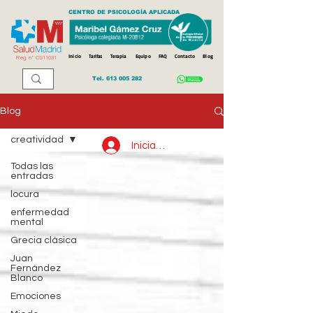
CENTRO DE PSICOLOGÍA APLICADA
Inicio
Tarifas
Terapia
Equipo
FAQ
Contacto
Blog
Reg. n
º
CS11031
Tel.
613 005 282
Blog
creatividad
Iniciar sesión
Todas las
entradas
locura
enfermedad
mental
Grecia clásica
Juan
Fernández
Blanco
Emociones