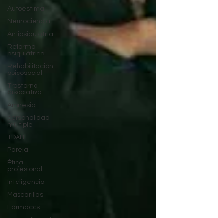
Autoestima
Neurociencia
Antipsiquiatría
Reforma
psiquiátrica
Rehabilitación
psicosocial
Trastorno
disociativo
Amnesia
personalidad
múltiple
TDAH
Pareja
Ética
profesional
Inteligencia
Mascarillas
Fármacos