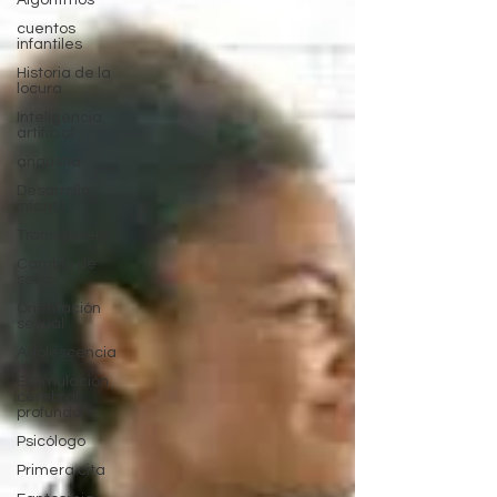
Algoritmos
cuentos
infantiles
Historia de la
locura
Inteligencia
artificial
angustia
Desarrollo
infantil
Transgénero
Cambio de
sexo
Orientación
sexual
Adolescencia
Estimulación
cerebral
profunda
Psicólogo
Primera cita