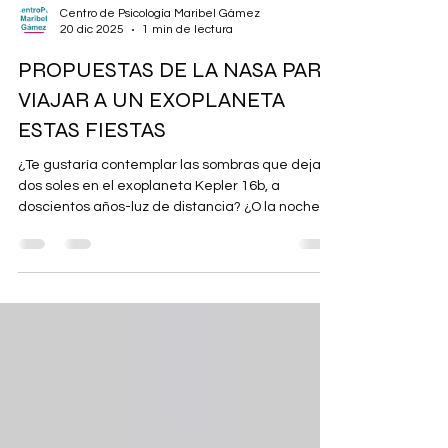
Centro de Psicología Maribel Gámez
20 dic 2025
1 min de lectura
PROPUESTAS DE LA NASA PARA
VIAJAR A UN EXOPLANETA
ESTAS FIESTAS
¿Te gustaría contemplar las sombras que dejan
dos soles en el exoplaneta Kepler 16b, a
doscientos años-luz de distancia? ¿O la noche
perpetua en el planeta interestelar solitario, sin
estrella, PSO J318.5-22, a ochenta años-luz de la
Tierra? ¿O los matices rojos deTrappist-1e, a
cuarenta años-luz, elegido por votación popular
como el mejor destino de vacaciones de la zona
habitable? Estas son algunas posibilidades que
ofrece la Oficina de Viajes a Exoplanetas de la
NASA para