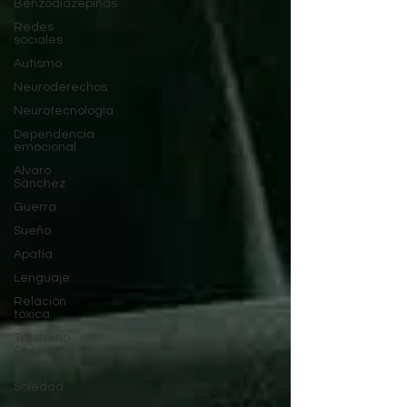
Benzodiazepinas
Redes
sociales
Autismo
Neuroderechos
Neurotecnología
Dependencia
emocional
Alvaro
Sánchez
Guerra
Sueño
Apatía
Lenguaje
Relación
tóxica
Trastorno
Obsesivo
Compulsivo
Soledad