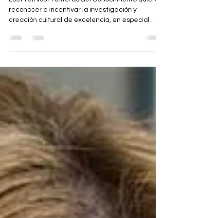
CONOCIMIENTO Y LA
PSICOLOGÍA
Los Premios Fronteras del Conocimiento quieren
reconocer e incentivar la investigación y
creación cultural de excelencia, en especial
aquellas contribuciones de amplio impacto por
su originalidad y significado. La denominación de
estos premios hace referencia tanto al trabajo
de investigación capaz de ampliar el ámbito del
conocimiento —desplazando hacia delante la
frontera de lo conocido— como al encuentro y
solapamiento entre áreas disciplinares.