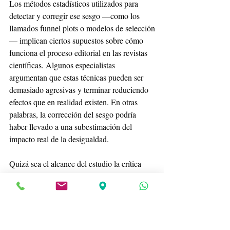
Los métodos estadísticos utilizados para 
detectar y corregir ese sesgo —como los 
llamados funnel plots o modelos de selección
— implican ciertos supuestos sobre cómo 
funciona el proceso editorial en las revistas 
científicas. Algunos especialistas 
argumentan que estas técnicas pueden ser 
demasiado agresivas y terminar reduciendo 
efectos que en realidad existen. En otras 
palabras, la corrección del sesgo podría 
haber llevado a una subestimación del 
impacto real de la desigualdad.
Quizá sea el alcance del estudio la crítica 
que se presenta como más sustantiva. El 
metaanálisis se centra principalmente en 
indicadores de bienestar subjetivo y salud 
mental. Sin embargo, la literatura sobre 
desigualdad abarca una gama mucho más 