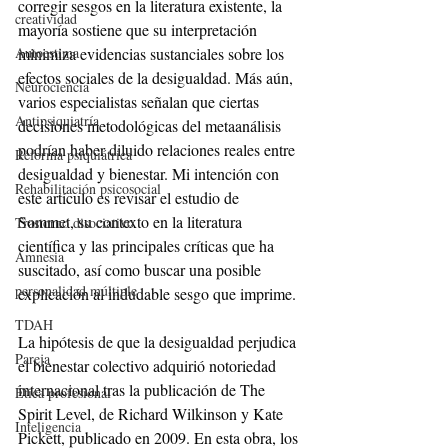
corregir sesgos en la literatura existente, la 
creatividad
mayoría sostiene que su interpretación 
minimiza evidencias sustanciales sobre los 
Autoestima
efectos sociales de la desigualdad. Más aún, 
Neurociencia
varios especialistas señalan que ciertas 
Antipsiquiatría
decisiones metodológicas del metaanálisis 
podrían haber diluido relaciones reales entre 
Reforma psiquiátrica
desigualdad y bienestar. Mi intención con 
Rehabilitación psicosocial
este artículo es revisar el estudio de 
Sommet, su contexto en la literatura 
Trastorno disociativo
científica y las principales críticas que ha 
Amnesia
suscitado, así como buscar una posible 
personalidad múltiple
explicación al indudable sesgo que imprime.
TDAH
La hipótesis de que la desigualdad perjudica 
Pareja
el bienestar colectivo adquirió notoriedad 
internacional tras la publicación de The 
Ética profesional
Spirit Level, de Richard Wilkinson y Kate 
Inteligencia
Pickett, publicado en 2009. En esta obra, los 