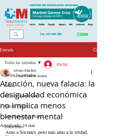
CENTRO DE PSICOLOGÍA APLICADA
Inicio
Tarifas
Terapia
Equipo
FAQ
Contacto
Blog
Reg. n
º
CS11031
Tel.
613 005 282
Entrada
Todas las entradas
Iniciar sesión
Alvaro Sánchez
Todas las entradas
14 mar
9 min de lectura
Atención, nueva falacia: la
locura
desigualdad económica
enfermedad mental
no implica menos
Grecia clásica
bienestar mental
Juan Fernández Blanco
Actualizado:
14 mar
Emociones
Amo a Sócrates, pero más amo a la verdad.   