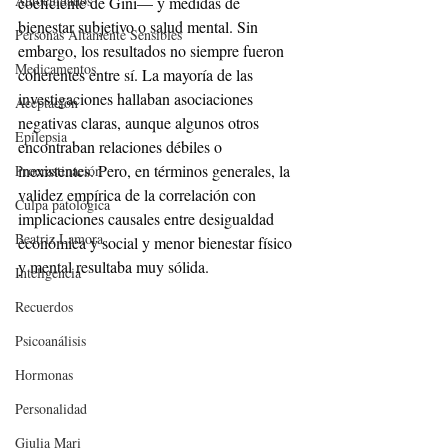
Autocuidados
coeficiente de Gini— y medidas de 
bienestar subjetivo o salud mental. Sin 
Personas Altamente Sensibles
embargo, los resultados no siempre fueron 
Medicamentos
coherentes entre sí. La mayoría de las 
investigaciones hallaban asociaciones 
Aceptación
negativas claras, aunque algunos otros 
Epilepsia
encontraban relaciones débiles o 
inexistentes. Pero, en términos generales, la 
Procrastinación
validez empírica de la correlación con 
Culpa patológica
implicaciones causales entre desigualdad 
Beatriz Lamora
económica y social y menor bienestar físico 
y mental resultaba muy sólida.
Inteligencia
Recuerdos
Psicoanálisis
Hormonas
Personalidad
Giulia Mari