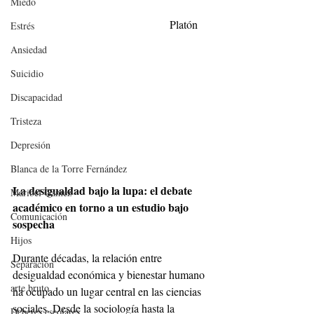
Miedo
Platón     
Estrés
Ansiedad
Suicidio
Discapacidad
Tristeza
Depresión
Blanca de la Torre Fernández
La desigualdad bajo la lupa: el debate 
Maribel Gámez
académico en torno a un estudio bajo 
Comunicación
sospecha
Hijos
Durante décadas, la relación entre 
Separación
desigualdad económica y bienestar humano 
arte bruto
ha ocupado un lugar central en las ciencias 
sociales. Desde la sociología hasta la 
Deberes escolares