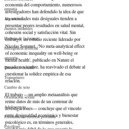
economía del comportamiento, numerosos 
empatía
investigadores han defendido la idea de que 
las sociedades más desiguales tienden a 
Algoritmos
presentar peores resultados en salud mental, 
cuentos infantiles
cohesión social y satisfacción vital. Sin 
Historia de la locura
embargo, un estudio reciente liderado por 
Nicolas Sommet, ‘No meta-analytical effect 
Inteligencia artificial
of economic inequality on well-being or 
angustia
mental health’, publicado en Nature el 
pasado noviembre, ha reavivado el debate al 
Desarrollo infantil
cuestionar la solidez empírica de esa 
Transgénero
relación.
Cambio de sexo
El trabajo —un amplio metaanálisis que 
Orientación sexual
reúne datos de más de un centenar de 
Adolescencia
investigaciones— concluye que el vínculo 
entre desigualdad económica y bienestar 
Estimulación cerebral profunda
psicológico es, en términos generales, 
Psicólogo
mucho más débil de lo que sugería la 