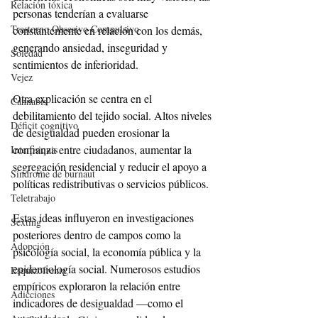
Relación tóxica
personas tenderían a evaluarse 
Trastorno Obsesivo Compulsivo
constantemente en relación con los demás, 
generando ansiedad, inseguridad y 
Soledad
sentimientos de inferioridad.
Vejez
Otra explicación se centra en el 
Cannabis
debilitamiento del tejido social. Altos niveles 
Déficit cognitivo
de desigualdad pueden erosionar la 
confianza entre ciudadanos, aumentar la 
Interpsiquis
segregación residencial y reducir el apoyo a 
Síndrome de burnaut
políticas redistributivas o servicios públicos.
Teletrabajo
Estas ideas influyeron en investigaciones 
Sexting
posteriores dentro de campos como la 
Adopción
psicología social, la economía pública y la 
epidemiología social. Numerosos estudios 
Esquizofrenia
empíricos exploraron la relación entre 
Adicciones
indicadores de desigualdad —como el 