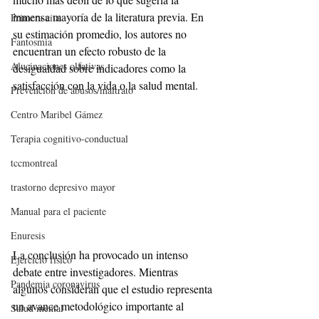
inmensa mayoría de la literatura previa. En 
Primera cita
su estimación promedio, los autores no 
Fantosmia
encuentran un efecto robusto de la 
Alucinaciones olfativas
desigualdad sobre indicadores como la 
satisfacción con la vida o la salud mental.
Prevención de abusos/maltrato
Centro Maribel Gámez
Terapia cognitivo-conductual
tccmontreal
trastorno depresivo mayor
Manual para el paciente
Enuresis
La conclusión ha provocado un intenso 
Ejercicio físico
debate entre investigadores. Mientras 
Pandemia coronavirus
algunos consideran que el estudio representa 
un avance metodológico importante al 
Salud mental