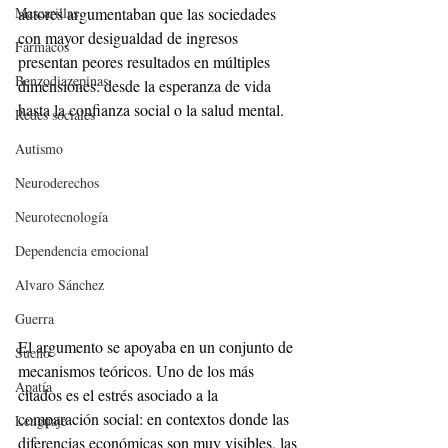
autores argumentaban que las sociedades 
Mascarillas
con mayor desigualdad de ingresos 
Fármacos
presentan peores resultados en múltiples 
Benzodiazepinas
dimensiones: desde la esperanza de vida 
hasta la confianza social o la salud mental.
Redes sociales
Autismo
Neuroderechos
Neurotecnología
Dependencia emocional
Alvaro Sánchez
Guerra
El argumento se apoyaba en un conjunto de 
Sueño
mecanismos teóricos. Uno de los más 
Apatía
citados es el estrés asociado a la 
comparación social: en contextos donde las 
Lenguaje
diferencias económicas son muy visibles, las 