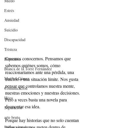
Miedo
Estrés
Ansiedad
Suicidio
Discapacidad
Tristeza
Creemos conocernos. Pensamos que 
Depresión
sabemos quiénes somos, cómo 
Blanca de la Torre Fernández
reaccionaríamos ante una pérdida, una 
Maribel Gámez
traición o una situación límite. Nos gusta 
pensar que controlamos nuestra mente, 
Comunicación
nuestras emociones y nuestras decisiones. 
Hijos
Pero a veces basta una novela para 
desmontar esa idea.
Separación
arte bruto
Porque hay historias que no solo cuentan 
vidas ajenas: nos meten dentro de 
Deberes escolares