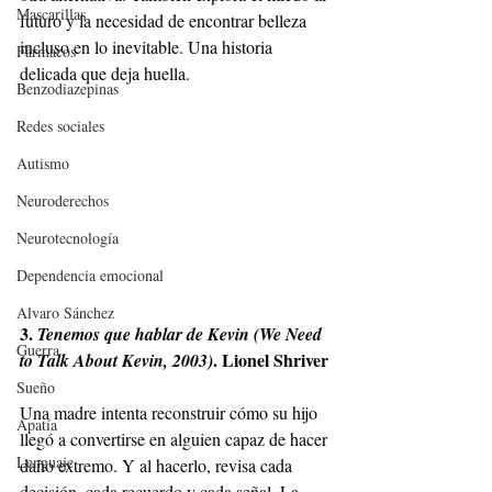
Mascarillas
futuro y la necesidad de encontrar belleza 
incluso en lo inevitable. Una historia 
Fármacos
delicada que deja huella.
Benzodiazepinas
Redes sociales
Autismo
Neuroderechos
Neurotecnología
Dependencia emocional
Alvaro Sánchez
3. 
Tenemos que hablar de Kevin (We Need 
Guerra
. Lionel Shriver
to Talk About Kevin, 2003)
Sueño
Una madre intenta reconstruir cómo su hijo 
Apatía
llegó a convertirse en alguien capaz de hacer 
Lenguaje
daño extremo. Y al hacerlo, revisa cada 
decisión, cada recuerdo y cada señal. La 