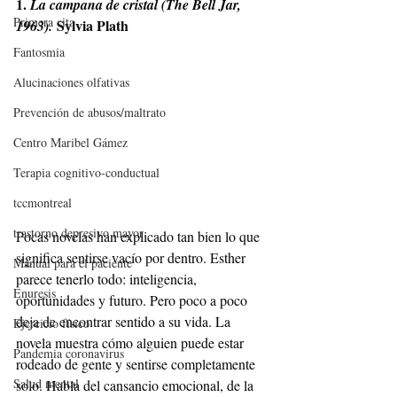
1. 
La campana de cristal (The Bell Jar, 
Primera cita
 Sylvia Plath
1963).
Fantosmia
Alucinaciones olfativas
Prevención de abusos/maltrato
Centro Maribel Gámez
Terapia cognitivo-conductual
tccmontreal
trastorno depresivo mayor
Pocas novelas han explicado tan bien lo que 
significa sentirse vacío por dentro. Esther 
Manual para el paciente
parece tenerlo todo: inteligencia, 
Enuresis
oportunidades y futuro. Pero poco a poco 
deja de encontrar sentido a su vida. La 
Ejercicio físico
novela muestra cómo alguien puede estar 
Pandemia coronavirus
rodeado de gente y sentirse completamente 
Salud mental
solo. Habla del cansancio emocional, de la 