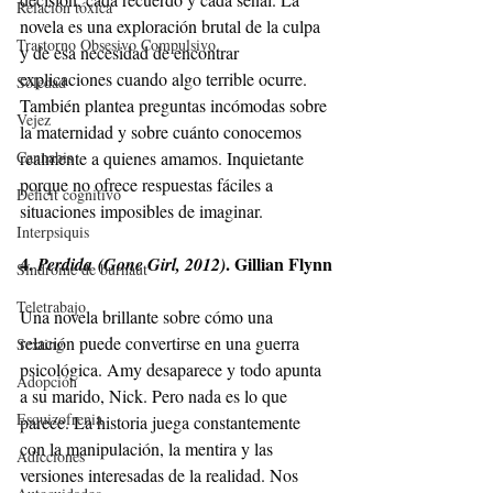
Relación tóxica
novela es una exploración brutal de la culpa 
Trastorno Obsesivo Compulsivo
y de esa necesidad de encontrar 
explicaciones cuando algo terrible ocurre. 
Soledad
También plantea preguntas incómodas sobre 
Vejez
la maternidad y sobre cuánto conocemos 
Cannabis
realmente a quienes amamos. Inquietante 
porque no ofrece respuestas fáciles a 
Déficit cognitivo
situaciones imposibles de imaginar.
Interpsiquis
4. 
. Gillian Flynn
Perdida
(Gone Girl, 2012)
Síndrome de burnaut
Teletrabajo
Una novela brillante sobre cómo una 
relación puede convertirse en una guerra 
Sexting
psicológica. Amy desaparece y todo apunta 
Adopción
a su marido, Nick. Pero nada es lo que 
Esquizofrenia
parece. La historia juega constantemente 
con la manipulación, la mentira y las 
Adicciones
versiones interesadas de la realidad. Nos 