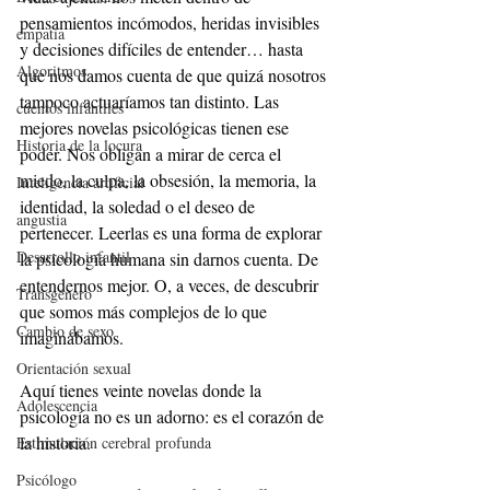
pensamientos incómodos, heridas invisibles 
empatía
y decisiones difíciles de entender… hasta 
Algoritmos
que nos damos cuenta de que quizá nosotros 
tampoco actuaríamos tan distinto. Las 
cuentos infantiles
mejores novelas psicológicas tienen ese 
Historia de la locura
poder. Nos obligan a mirar de cerca el 
miedo, la culpa, la obsesión, la memoria, la 
Inteligencia artificial
identidad, la soledad o el deseo de 
angustia
pertenecer. Leerlas es una forma de explorar 
Desarrollo infantil
la psicología humana sin darnos cuenta. De 
entendernos mejor. O, a veces, de descubrir 
Transgénero
que somos más complejos de lo que 
Cambio de sexo
imaginábamos.
Orientación sexual
Aquí tienes veinte novelas donde la 
Adolescencia
psicología no es un adorno: es el corazón de 
la historia.
Estimulación cerebral profunda
Psicólogo