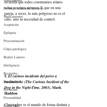
Autocuidados
recuerda que todos construimos relatos 
sobre nosotros mismos. Y que en una 
Personas Altamente Sensibles
pareja, a veces, lo más peligroso no es el 
Medicamentos
odio, sino la necesidad de control.
Aceptación
Epilepsia
Procrastinación
Culpa patológica
Beatriz Lamora
Inteligencia
Recuerdos
5. 
El curioso incidente del perro a 
medianoche
(The Curious Incident of the 
Psicoanálisis
. Mark 
Dog in the Night-Time, 2003)
Hormonas
Haddon
Personalidad
Christopher ve el mundo de forma distinta y 
Giulia Mari