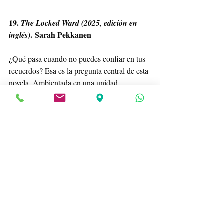
19. 
The Locked Ward (2025, edición en 
. Sarah Pekkanen
inglés)
¿Qué pasa cuando no puedes confiar en tus 
recuerdos? Esa es la pregunta central de esta 
novela. Ambientada en una unidad 
psiquiátrica, juega constantemente con la 
duda y la percepción. Nos obliga a pensar 
cuánto de nuestra identidad depende de la 
memoria. Y qué ocurre cuando esa base se 
tambalea.
20. No confíes en nadie (
Before I Go to 
 S.J. Watson
Sleep, 2011). 
Christine se despierta cada mañana sin 
recordar quién es. Cada día debe reconstruir 