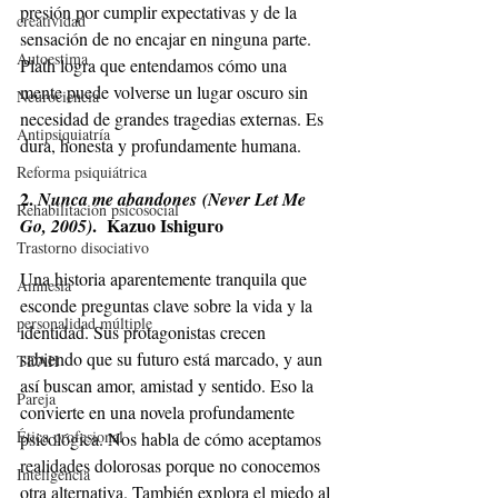
presión por cumplir expectativas y de la 
creatividad
sensación de no encajar en ninguna parte. 
Autoestima
Plath logra que entendamos cómo una 
mente puede volverse un lugar oscuro sin 
Neurociencia
necesidad de grandes tragedias externas. Es 
Antipsiquiatría
dura, honesta y profundamente humana.
Reforma psiquiátrica
2. 
Nunca me abandones
(Never Let Me 
Rehabilitación psicosocial
.  Kazuo Ishiguro
Go, 2005)
Trastorno disociativo
Una historia aparentemente tranquila que 
Amnesia
esconde preguntas clave sobre la vida y la 
personalidad múltiple
identidad. Sus protagonistas crecen 
sabiendo que su futuro está marcado, y aun 
TDAH
así buscan amor, amistad y sentido. Eso la 
Pareja
convierte en una novela profundamente 
Ética profesional
psicológica. Nos habla de cómo aceptamos 
realidades dolorosas porque no conocemos 
Inteligencia
otra alternativa. También explora el miedo al 