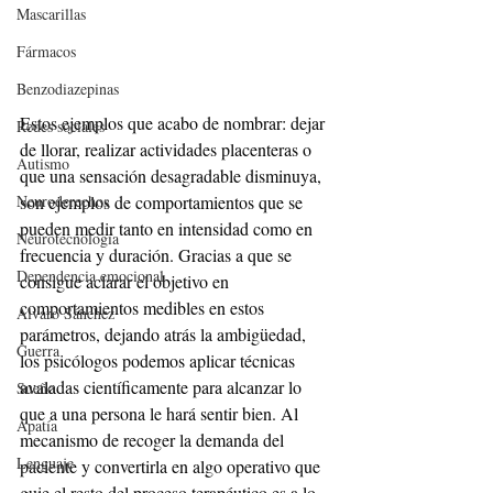
Mascarillas
Fármacos
Benzodiazepinas
Estos ejemplos que acabo de nombrar: dejar 
Redes sociales
de llorar, realizar actividades placenteras o 
Autismo
que una sensación desagradable disminuya, 
Neuroderechos
son ejemplos de comportamientos que se 
pueden medir tanto en intensidad como en 
Neurotecnología
frecuencia y duración. Gracias a que se 
Dependencia emocional
consigue aclarar el objetivo en 
comportamientos medibles en estos 
Alvaro Sánchez
parámetros, dejando atrás la ambigüedad, 
Guerra
los psicólogos podemos aplicar técnicas 
avaladas científicamente para alcanzar lo 
Sueño
que a una persona le hará sentir bien. Al 
Apatía
mecanismo de recoger la demanda del 
Lenguaje
paciente y convertirla en algo operativo que 
guie el resto del proceso terapéutico es a lo 