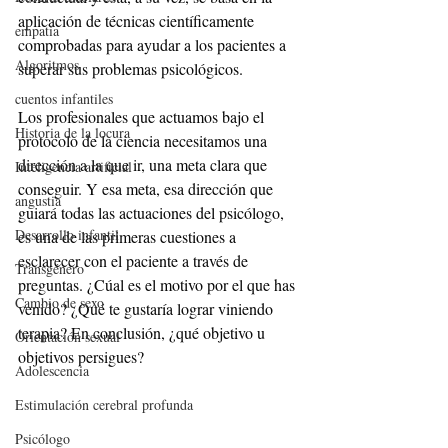
aplicación de técnicas científicamente 
empatía
comprobadas para ayudar a los pacientes a 
Algoritmos
superar sus problemas psicológicos.
cuentos infantiles
Los profesionales que actuamos bajo el 
Historia de la locura
protocolo de la ciencia necesitamos una 
dirección a la que ir, una meta clara que 
Inteligencia artificial
conseguir. Y esa meta, esa dirección que 
angustia
guiará todas las actuaciones del psicólogo, 
Desarrollo infantil
es una de las primeras cuestiones a 
esclarecer con el paciente a través de 
Transgénero
preguntas. ¿Cúal es el motivo por el que has 
Cambio de sexo
venido? ¿Qué te gustaría lograr viniendo 
terapia? En conclusión, ¿qué objetivo u 
Orientación sexual
objetivos persigues?
Adolescencia
Estimulación cerebral profunda
Psicólogo