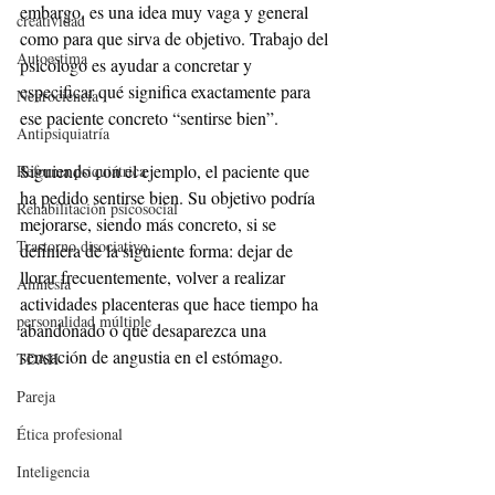
embargo, es una idea muy vaga y general 
creatividad
como para que sirva de objetivo. Trabajo del 
Autoestima
psicólogo es ayudar a concretar y 
especificar qué significa exactamente para 
Neurociencia
ese paciente concreto “sentirse bien”.
Antipsiquiatría
Siguiendo con el ejemplo, el paciente que 
Reforma psiquiátrica
ha pedido sentirse bien. Su objetivo podría 
Rehabilitación psicosocial
mejorarse, siendo más concreto, si se 
Trastorno disociativo
definiera de la siguiente forma: dejar de 
llorar frecuentemente, volver a realizar 
Amnesia
actividades placenteras que hace tiempo ha 
personalidad múltiple
abandonado o que desaparezca una 
sensación de angustia en el estómago.
TDAH
Pareja
Ética profesional
Inteligencia