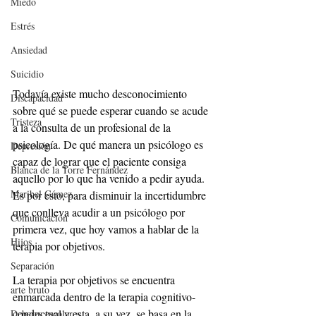
Miedo
Estrés
Ansiedad
Suicidio
Todavía existe mucho desconocimiento 
Discapacidad
sobre qué se puede esperar cuando se acude 
Tristeza
a la consulta de un profesional de la 
psicología. De qué manera un psicólogo es 
Depresión
capaz de lograr que el paciente consiga 
Blanca de la Torre Fernández
aquello por lo que ha venido a pedir ayuda. 
Maribel Gámez
Es por esto, para disminuir la incertidumbre 
que conlleva acudir a un psicólogo por 
Comunicación
primera vez, que hoy vamos a hablar de la 
Hijos
terapia por objetivos.
Separación
La terapia por objetivos se encuentra 
arte bruto
enmarcada dentro de la terapia cognitivo-
conductual y esta, a su vez, se basa en la 
Deberes escolares