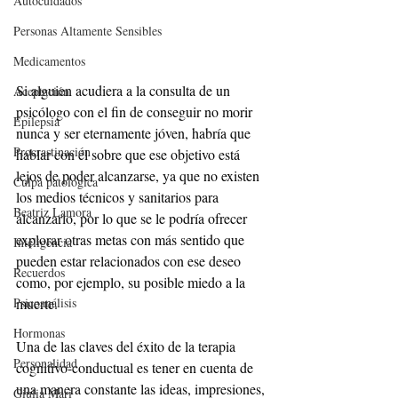
Autocuidados
Personas Altamente Sensibles
Medicamentos
Si alguien acudiera a la consulta de un 
Aceptación
psicólogo con el fin de conseguir no morir 
Epilepsia
nunca y ser eternamente jóven, habría que 
Procrastinación
hablar con él sobre que ese objetivo está 
lejos de poder alcanzarse, ya que no existen 
Culpa patológica
los medios técnicos y sanitarios para 
Beatriz Lamora
alcanzarlo, por lo que se le podría ofrecer 
explorar otras metas con más sentido que 
Inteligencia
pueden estar relacionados con ese deseo 
Recuerdos
como, por ejemplo, su posible miedo a la 
muerte.
Psicoanálisis
Hormonas
Una de las claves del éxito de la terapia 
Personalidad
cognitivo-conductual es tener en cuenta de 
una manera constante las ideas, impresiones, 
Giulia Mari