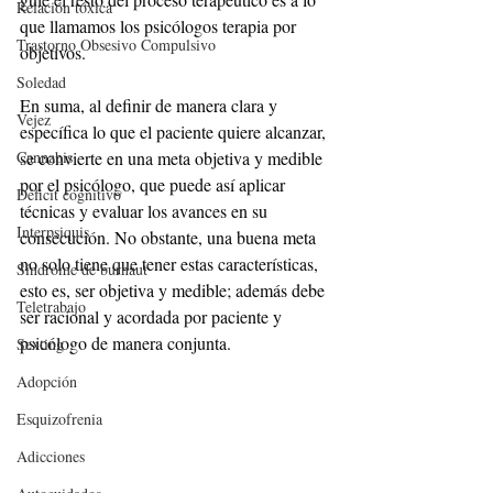
Relación tóxica
que llamamos los psicólogos terapia por 
Trastorno Obsesivo Compulsivo
objetivos.
Soledad
En suma, al definir de manera clara y 
Vejez
específica lo que el paciente quiere alcanzar, 
Cannabis
se convierte en una meta objetiva y medible 
por el psicólogo, que puede así aplicar 
Déficit cognitivo
técnicas y evaluar los avances en su 
Interpsiquis
consecución. No obstante, una buena meta 
no solo tiene que tener estas características, 
Síndrome de burnaut
esto es, ser objetiva y medible; además debe 
Teletrabajo
ser racional y acordada por paciente y 
psicólogo de manera conjunta. 
Sexting
Adopción
Esquizofrenia
Adicciones