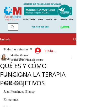
CENTRO DE PSICOLOGÍA APLICADA
Inicio
Tarifas
Terapia
Equipo
FAQ
Contacto
Blog
Reg. n
º
CS11031
Tel.
613 005 282
Entrada
Todas las entradas
Iniciar sesión
Maribel Gámez
Todas las entradas
15 ene 2025
7 min de lectura
QUÉ ES Y CÓMO
locura
FUNCIONA LA TERAPIA
enfermedad mental
POR OBJETIVOS
Grecia clásica
Juan Fernández Blanco
Emociones