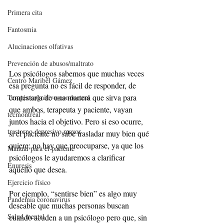
Primera cita
Fantosmia
Alucinaciones olfativas
Prevención de abusos/maltrato
Los psicólogos sabemos que muchas veces 
Centro Maribel Gámez
esa pregunta no es fácil de responder, de 
contestarla de una manera que sirva para 
Terapia cognitivo-conductual
que ambos, terapeuta y paciente, vayan 
tccmontreal
juntos hacia el objetivo. Pero si eso ocurre, 
trastorno depresivo mayor
si el paciente no sabe trasladar muy bien qué 
quiere; no hay que preocuparse, ya que los 
Manual para el paciente
psicólogos le ayudaremos a clarificar 
Enuresis
aquello que desea.
Ejercicio físico
Por ejemplo, “sentirse bien” es algo muy 
Pandemia coronavirus
deseable que muchas personas buscan 
Salud mental
cuando acuden a un psicólogo pero que, sin 