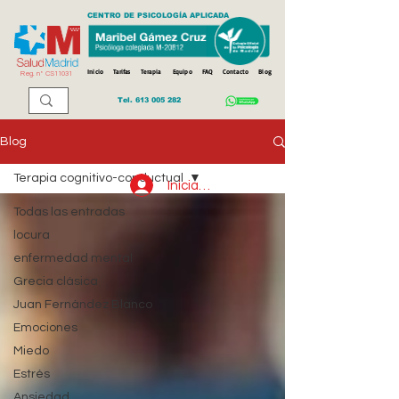
CENTRO DE PSICOLOGÍA APLICADA
Inicio
Tarifas
Terapia
Equipo
FAQ
Contacto
Blog
Reg. n
º
CS11031
Tel.
613 005 282
Blog
Terapia cognitivo-conductual
Iniciar sesión
Todas las entradas
locura
enfermedad mental
Grecia clásica
Juan Fernández Blanco
Emociones
Miedo
Estrés
Ansiedad