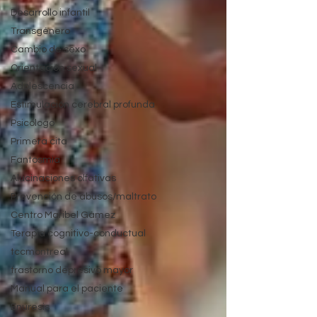
Desarrollo infantil
Transgénero
Cambio de sexo
Orientación sexual
Adolescencia
Estimulación cerebral profunda
Psicólogo
Primera cita
Fantosmia
Alucinaciones olfativas
Prevención de abusos/maltrato
Centro Maribel Gámez
Terapia cognitivo-conductual
tccmontreal
trastorno depresivo mayor
Manual para el paciente
Enuresis