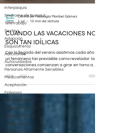
Déficit cognitivo
Interpsiquis
Síndrome de burnaut
Teletrabajo
Centro de Psicología Maribel Gámez
Sexting
1 jul
10 min de lectura
Adopción
CUANDO LAS VACACIONES NO
Esquizofrenia
SON TAN IDÍLICAS
Adicciones
Autocuidados
Con la llegada del verano asistimos cada año a
un fenómeno tan previsible como revelador: las
Personas Altamente Sensibles
conversaciones comienzan a girar en torno a
Medicamentos
destinos, reservas, playas, montañas, hoteles y
Aceptación
escapadas, mientras la publicidad y las redes
Epilepsia
sociales alimentan la imagen de unas
vacaciones concebidas como el momento
Procrastinación
culminante del año, ese periodo casi mágico en
Culpa patológica
el que deberían desaparecer las
Beatriz Lamora
preocupaciones, mejorar las relaciones
Inteligencia
personales, descansar profundamente y
regresar a casa c
Recuerdos