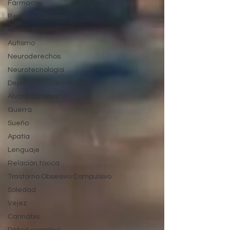
Fármacos
Benzodiazepinas
Redes sociales
Autismo
Neuroderechos
Neurotecnología
Dependencia emocional
Alvaro Sánchez
Guerra
Sueño
Apatía
Lenguaje
Relación tóxica
Trastorno Obsesivo Compulsivo
Soledad
Vejez
Cannabis