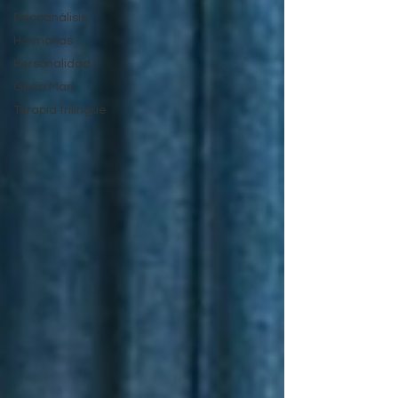
Psicoanálisis
Hormonas
Personalidad
Giulia Mari
Terapia trilingüe