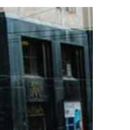
depende del sistema circadiano y de complejos
mecanismos neurofisiológicos que coordinan los
ciclos de vigilia y descanso. Las alteraciones del
sueño representan actualmente uno de los
problemas de salud más frecuentes en la
población general y se asocian a un importante
deterioro funcional, incremento de
comorbilidades médicas y riesgo de trastorn