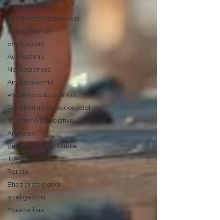
Ejercicio físico
Pandemia coronavirus
Salud mental
creatividad
Autoestima
Neurociencia
Antipsiquiatría
Reforma psiquiátrica
Rehabilitación psicosocial
Trastorno disociativo
Amnesia
personalidad múltiple
TDAH
Pareja
Ética profesional
Inteligencia
Mascarillas