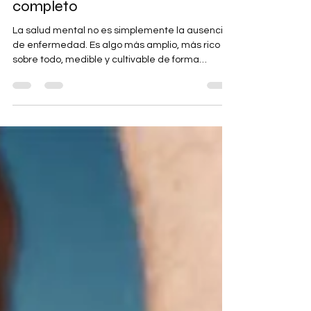
Más allá de la ausencia de
enfermedad: la salud mental
como bienestar positivo y
completo
La salud mental no es simplemente la ausencia
de enfermedad. Es algo más amplio, más rico y,
sobre todo, medible y cultivable de forma
independiente. Titulado “Mental illness, mental
health, and mental well-being”, el trabajo
liderado por Tyler J. VanderWeele junto a un
equipo internacional de expertos (Byron R.
Johnson, Michael Bradshaw y otros), ofrece
evidencia conceptual, empírica y causal que
obliga a repensar cómo entendemos, medimos
y promovemos el bienestar psicológic