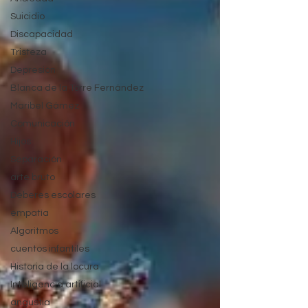
Suicidio
Discapacidad
Tristeza
Depresión
Blanca de la Torre Fernández
Maribel Gámez
Comunicación
Hijos
Separación
arte bruto
Deberes escolares
empatía
Algoritmos
cuentos infantiles
Historia de la locura
Inteligencia artificial
angustia