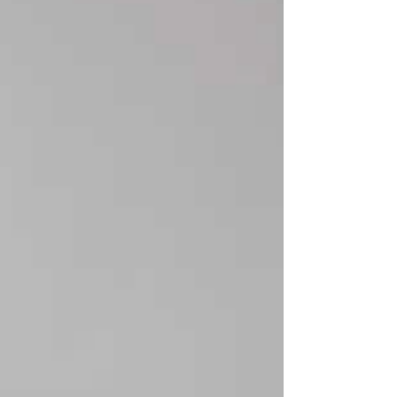
y contribuyendo en gran medida a la
discapacidad global. El tratamiento
convencional típico incluye psicoterapia de
evidencia científica, como la terapia cognitivo-
conductual, y medicación antidepresiva; pero
estos tratamientos no funcionan de manera
uniforme para todas las personas. El ejercicio
físico ayuda.