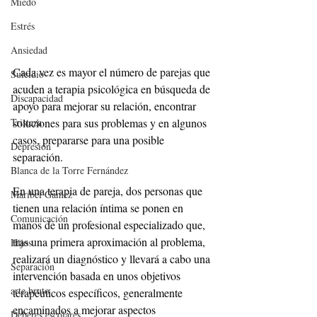
Miedo
Estrés
Ansiedad
Cada vez es mayor el número de parejas que 
Suicidio
acuden a terapia psicológica en búsqueda de 
Discapacidad
apoyo para mejorar su relación, encontrar 
soluciones para sus problemas y en algunos 
Tristeza
casos, prepararse para una posible 
Depresión
separación.
Blanca de la Torre Fernández
En una terapia de pareja, dos personas que 
Maribel Gámez
tienen una relación íntima se ponen en 
Comunicación
manos de un profesional especializado que, 
tras una primera aproximación al problema, 
Hijos
realizará un diagnóstico y llevará a cabo una 
Separación
intervención basada en unos objetivos 
arte bruto
terapéuticos específicos, generalmente 
encaminados a mejorar aspectos 
Deberes escolares