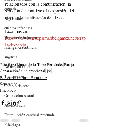
relacionados con la comunicación, la 
empatía
solución de conflictos, la expresión del 
afecto y la reactivación del deseo.
Algoritmos
cuentos infantiles
Leer más en 
https://www.centropsimaribelgamez.net/terap
Historia de la locura
ia-de-pareja
Inteligencia artificial
angustia
Psicólogo
Blanca de la Torre Fernández
Pareja
Desarrollo infantil
Separación
Salud emocional
ijos
Transgénero
Blanca de la Torre Fernández
Separación
Cambio de sexo
Psicólogo
Orientación sexual
Adolescencia
Estimulación cerebral profunda
Psicólogo