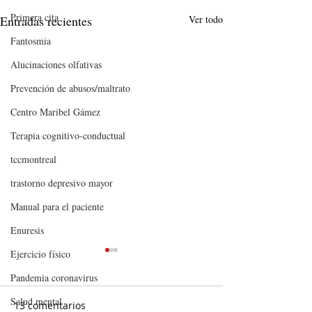
Primera cita
Entradas recientes
Ver todo
Fantosmia
Alucinaciones olfativas
Prevención de abusos/maltrato
Centro Maribel Gámez
Terapia cognitivo-conductual
tccmontreal
trastorno depresivo mayor
Manual para el paciente
Enuresis
Ejercicio físico
Pandemia coronavirus
Salud mental
13 comentarios