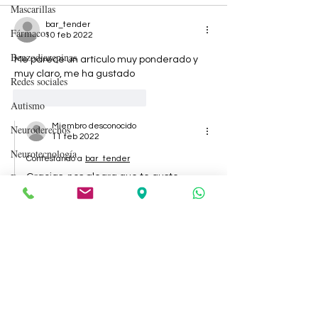
Mascarillas
bar_tender
Fármacos
10 feb 2022
Benzodiazepinas
Me parece un artículo muy ponderado y 
muy claro, me ha gustado
Redes sociales
Me gusta
Reaccionar
Autismo
Miembro desconocido
Neuroderechos
11 feb 2022
Neurotecnología
Contestando a
bar_tender
Dependencia emocional
Gracias, nos alegra que te guste.
Alvaro Sánchez
Un abrazo!
Guerra
Me gusta
Reaccionar
Sueño
sonsolesgasteiz
Apatía
10 feb 2022
Lenguaje
❤️