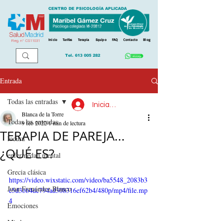
CENTRO DE PSICOLOGÍA APLICADA
Inicio
Tarifas
Terapia
Equipo
FAQ
Contacto
Blog
Reg. n
º
CS11031
Tel.
613 005 282
Entrada
Todas las entradas
Iniciar sesión
Blanca de la Torre
Todas las entradas
9 feb 2022
1 min de lectura
TERAPIA DE PAREJA...
locura
¿QUÉ ES?
enfermedad mental
Grecia clásica
https://video.wixstatic.com/video/ba5548_2083b3
Juan Fernández Blanco
c5d3bb4dc794ad308316ef62b4/480p/mp4/file.mp
4
Emociones