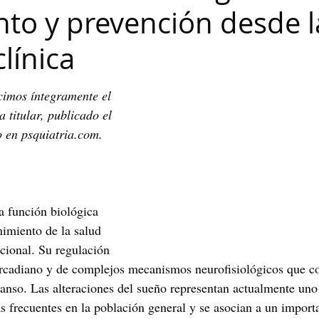
nto y prevención desde l
Maribel Gámez
Comunicación
Hijos
Separación
clínica
Algoritmos
cuentos infantiles
Historia de la locura
cimos íntegramente el 
a titular, publicado el 
 en psquiatria.com.
Transgénero
Cambio de sexo
Orientación sexual
a función biológica 
nimiento de la salud 
ocional. Su regulación 
ircadiano y de complejos mecanismos neurofisiológicos que co
scanso. Las alteraciones del sueño representan actualmente uno
 frecuentes en la población general y se asocian a un importa