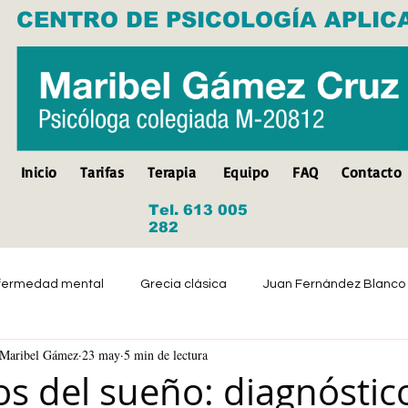
CENTRO DE PSICOLOGÍA APLIC
Inicio
Tarifas
Terapia
Equipo
FAQ
Contacto
Tel. 613 005
282
fermedad mental
Grecia clásica
Juan Fernández Blanco
a Maribel Gámez
23 may
5 min de lectura
Suicidio
Discapacidad
Tristeza
Depresión
os del sueño: diagnóstic