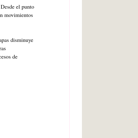
 Desde el punto 
in movimientos 
apas disminuye 
ras 
cesos de 