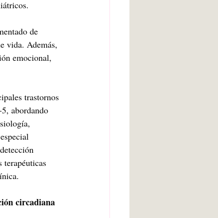
átricos.
umentado de 
de vida. Además, 
ción emocional, 
cipales trastornos 
-5, abordando 
siología, 
especial 
 detección 
 terapéuticas 
ínica.
ción circadiana