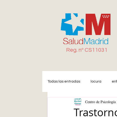
Reg. n
º
CS11031
Todas las entradas
locura
en
Centro de Psicologí
Miedo
Estrés
Ansiedad
Trastorn