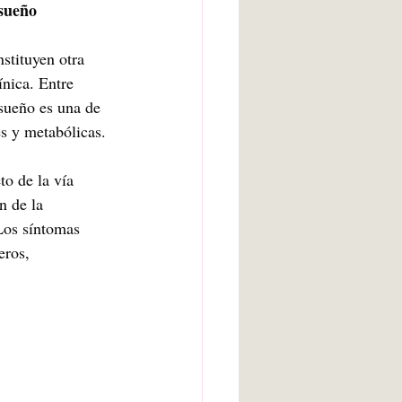
 sueño
nstituyen otra 
ínica. Entre 
 sueño es una de 
es y metabólicas.
o de la vía 
n de la 
 Los síntomas 
eros, 