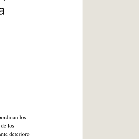
a
arte bruto
Inteligencia artificial
Adolescencia
ordinan los 
 de los 
nte deterioro 