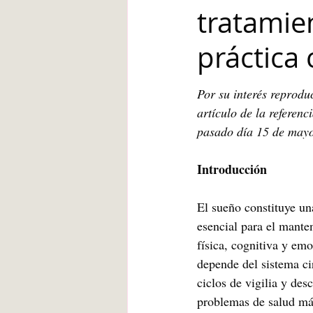
tratamie
Blanca de la Torre Fernández
práctica 
Deberes escolares
empatía
Por su interés reprodu
artículo de la referenci
pasado día 15 de mayo
angustia
Desarrollo infantil
Introducción
El sueño constituye un
esencial para el mante
física, cognitiva y em
depende del sistema c
ciclos de vigilia y de
problemas de salud más