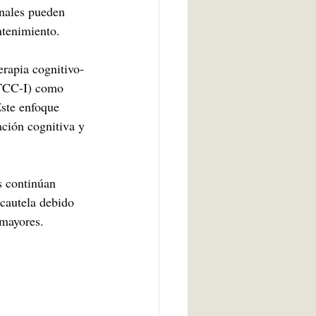
nales pueden 
ntenimiento.
terapia cognitivo-
(TCC-I) como 
Este enfoque 
ación cognitiva y 
s continúan 
cautela debido 
 mayores.