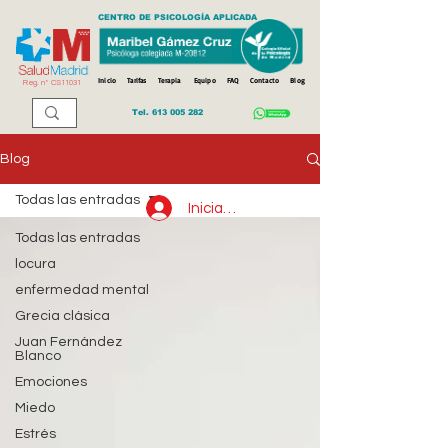
CENTRO DE PSICOLOGÍA APLICADA
Inicio
Tarifas
Terapia
Equipo
FAQ
Contacto
Blog
Reg. n
º
CS11031
Tel.
613 005 282
Blog
Todas las entradas
Iniciar sesión
Todas las entradas
locura
enfermedad mental
Grecia clásica
Juan Fernández
Blanco
Emociones
Miedo
Estrés