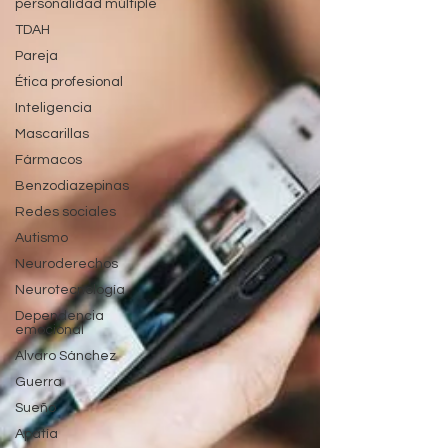
personalidad múltiple
TDAH
Pareja
Ética profesional
Inteligencia
Mascarillas
Fármacos
Benzodiazepinas
Redes sociales
Autismo
Neuroderechos
Neurotecnología
Dependencia
emocional
Alvaro Sánchez
Guerra
Sueño
Apatía