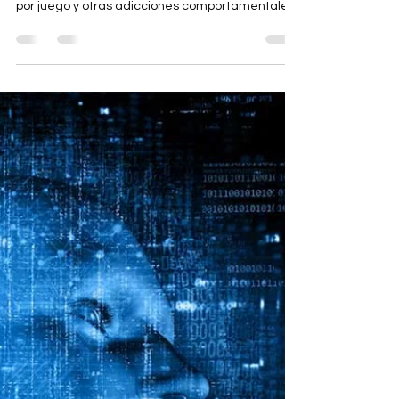
7 dic 2024
4 min de lectura
CENTRO ADCOM MADRID PARA
PREVENCIÓN Y TRATAMIENTO
DE ADICCIONES SIN
SUSTANCIAS
La Comunidad de Madrid ha creado el Centro
para prevenir, tratar e investigar los trastornos
por juego y otras adicciones comportamentales.