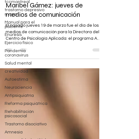
tccmontreal
21 mar
2 min de lectura
trastorno depresivo
Maribel Gámez: jueves de
mayor
medios de comunicación
Manual para el
paciente
Enuresis
El pasado jueves 19 de marzo fue el día de los
medios de comunicación para la Directora del
Ejercicio físico
Centro de Psicología Aplicada: el programa A
Pandemia
golpe de timbre de Radio El Candil de Leganés y
coronavirus
el digital Cuídate Plus de Unidad Editorial
Salud mental
recogieron ampliamente sus opiniones
creatividad
profesionales. En el primer caso, la entrevista
Autoestima
versó sobre el uso de los móviles, las pantallas y
las redes sociales por los menores. En el
Neurociencia
segundo, sobre las relaciones entre las personas
Antipsiquiatría
y las inteligencias arti
Reforma psiquiátrica
Rehabilitación
psicosocial
Trastorno disociativo
Amnesia