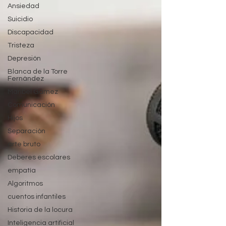
Ansiedad
Suicidio
Discapacidad
Tristeza
Depresión
Blanca de la Torre
Fernández
Maribel Gámez
Comunicación
Hijos
Separación
arte bruto
Deberes escolares
empatía
Algoritmos
cuentos infantiles
Historia de la locura
Inteligencia artificial