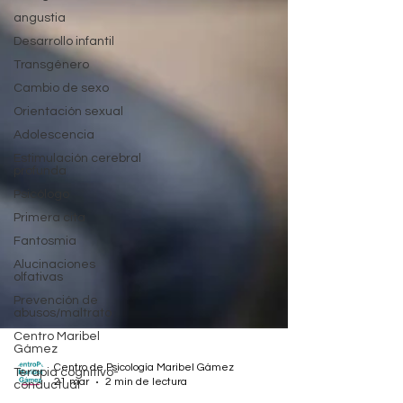
angustia
Desarrollo infantil
Transgénero
Cambio de sexo
Orientación sexual
Adolescencia
Estimulación cerebral
profunda
Psicólogo
Primera cita
Fantosmia
Alucinaciones
olfativas
Prevención de
abusos/maltrato
Centro Maribel
Gámez
Terapia cognitivo-
conductual
Centro de Psicología Maribel Gámez