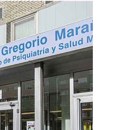
VIRTUAL
El blog del Colegio Oficial de la Psicología de
Madrid publicó ayer martes el artículo de Maribel
Gámez ‘La eterna expectativa de una
generación: adictos a abandonar el carrito
virtual’, en el que la Directora del Centro de
Psicología Aplicada analiza un fenómeno
creciente, sobre todo en el ámbito de la
denominada generación Z: pasear por las webs
de compras virtuales, llenando el carrito y
disfrutando de la experiencia de compra, pero
sin materializarla finalmente.