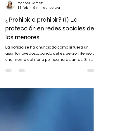
Maribel Gámez
11 feb
9 min de lectura
¿Prohibido prohibir? (I) La
protección en redes sociales de
los menores
La noticia se ha anunciado como si fuera un
asunto novedoso, parido del esfuerzo intenso de
una mente colmena política horas antes. Sin
embargo, el aviso de Pedro Sánchez, el
presidente del gobierno, de prohibir el acceso de
los menores de 16 años a redes sociales no es
un asunto nuevo. Esta medida se contempla en
una Ley orgánica actualmente en trámite