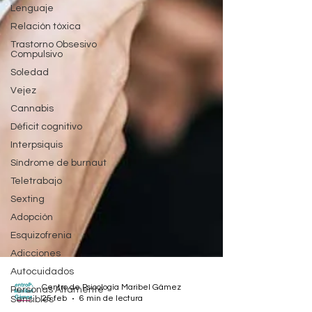
Lenguaje
Relación tóxica
Trastorno Obsesivo
Compulsivo
Soledad
Vejez
Cannabis
Déficit cognitivo
Interpsiquis
Síndrome de burnaut
Teletrabajo
Sexting
Adopción
Esquizofrenia
Adicciones
Autocuidados
Personas Altamente
Sensibles