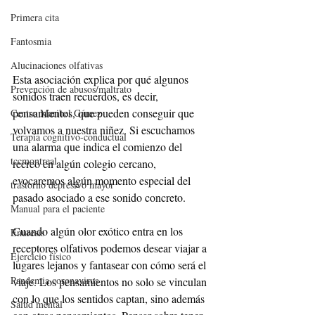
Primera cita
Fantosmia
Alucinaciones olfativas
Esta asociación explica por qué algunos 
Prevención de abusos/maltrato
sonidos traen recuerdos, es decir, 
pensamientos, que pueden conseguir que 
Centro Maribel Gámez
volvamos a nuestra niñez. Si escuchamos 
Terapia cognitivo-conductual
una alarma que indica el comienzo del 
tccmontreal
recreo en algún colegio cercano, 
evocaremos algún momento especial del 
trastorno depresivo mayor
pasado asociado a ese sonido concreto.
Manual para el paciente
Cuando algún olor exótico entra en los 
Enuresis
receptores olfativos podemos desear viajar a 
Ejercicio físico
lugares lejanos y fantasear con cómo será el 
Pandemia coronavirus
viaje. Los pensamientos no solo se vinculan 
con lo que los sentidos captan, sino además 
Salud mental