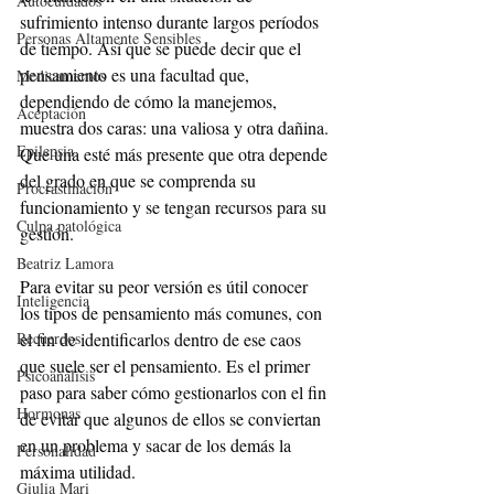
Autocuidados
sufrimiento intenso durante largos períodos 
Personas Altamente Sensibles
de tiempo. Así que se puede decir que el 
pensamiento es una facultad que, 
Medicamentos
dependiendo de cómo la manejemos, 
Aceptación
muestra dos caras: una valiosa y otra dañina. 
Epilepsia
Que una esté más presente que otra depende 
del grado en que se comprenda su 
Procrastinación
funcionamiento y se tengan recursos para su 
Culpa patológica
gestión.
Beatriz Lamora
Para evitar su peor versión es útil conocer 
Inteligencia
los tipos de pensamiento más comunes, con 
el fin de identificarlos dentro de ese caos 
Recuerdos
que suele ser el pensamiento. Es el primer 
Psicoanálisis
paso para saber cómo gestionarlos con el fin 
Hormonas
de evitar que algunos de ellos se conviertan 
en un problema y sacar de los demás la 
Personalidad
máxima utilidad.
Giulia Mari