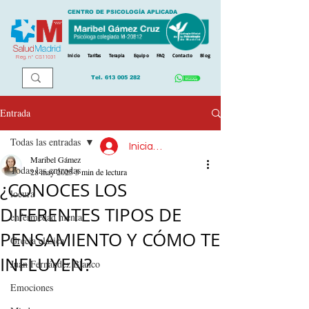
CENTRO DE PSICOLOGÍA APLICADA
Inicio
Tarifas
Terapia
Equipo
FAQ
Contacto
Blog
Reg. n
º
CS11031
Tel.
613 005 282
Entrada
Todas las entradas
Iniciar sesión
Maribel Gámez
Todas las entradas
28 may 2025
5 min de lectura
¿CONOCES LOS
locura
DIFERENTES TIPOS DE
enfermedad mental
PENSAMIENTO Y CÓMO TE
Grecia clásica
INFLUYEN?
Juan Fernández Blanco
Emociones