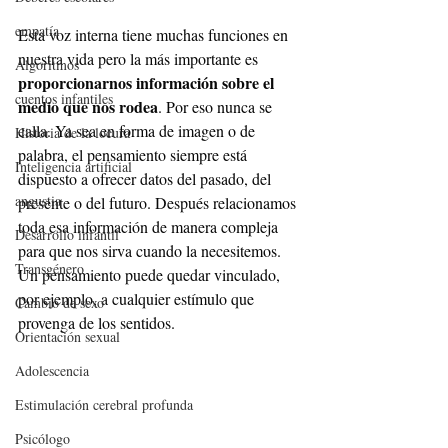
empatía
Esta voz interna tiene muchas funciones en 
nuestra vida pero la más importante es 
Algoritmos
proporcionarnos información sobre el 
cuentos infantiles
medio que nos rodea
. Por eso nunca se 
calla. Ya sea en forma de imagen o de 
Historia de la locura
palabra, el pensamiento siempre está 
Inteligencia artificial
dispuesto a ofrecer datos del pasado, del 
angustia
presente o del futuro. Después relacionamos 
toda esa información de manera compleja 
Desarrollo infantil
para que nos sirva cuando la necesitemos. 
Transgénero
Un pensamiento puede quedar vinculado, 
por ejemplo, a cualquier estímulo que 
Cambio de sexo
provenga de los sentidos.
Orientación sexual
Adolescencia
Estimulación cerebral profunda
Psicólogo