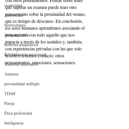
con otros pensamientos. Pensar sobre tener 
creatividad
que superar un examen puede traer otro 
pensamiento sobre la proximidad del verano, 
Autoestima
que es tiempo de descanso. En conclusión, 
Neurociencia
los seres humanos aprendemos asociando el 
pensamiento con todo aquello que nos 
Antipsiquiatría
impacta a través de los sentidos y, también, 
Reforma psiquiátrica
con experiencias privadas con las que solo 
Rehabilitación psicosocial
nosotros tenemos contacto: otros 
pensamientos, emociones, sensaciones. 
Trastorno disociativo
Amnesia
personalidad múltiple
TDAH
Pareja
Ética profesional
Inteligencia