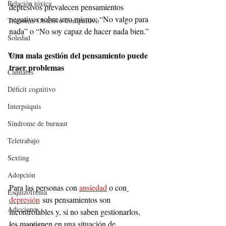
Relación tóxica
depresivos prevalecen pensamientos 
negativos sobre uno mismo: “No valgo para 
Trastorno Obsesivo Compulsivo
nada” o “No soy capaz de hacer nada bien.”
Soledad
Una mala gestión del pensamiento puede 
Vejez
traer problemas
Cannabis
Déficit cognitivo
Interpsiquis
Síndrome de burnaut
Teletrabajo
Sexting
Adopción
Para las personas con 
ansiedad
 o con
Esquizofrenia
depresión
 sus pensamientos son 
Adicciones
incontrolables y, si no saben gestionarlos, 
les mantienen en una situación de 