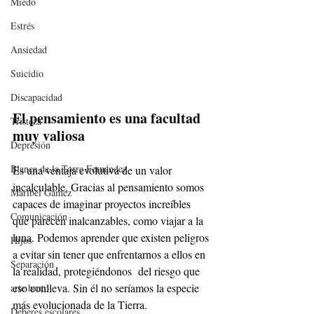
Miedo
Estrés
Ansiedad
Suicidio
Discapacidad
El pensamiento es una facultad 
Tristeza
muy valiosa
Depresión
Blanca de la Torre Fernández
Es una ventaja evolutiva de un valor 
incalculable. Gracias al pensamiento somos 
Maribel Gámez
capaces de imaginar proyectos increíbles 
Comunicación
que parecen inalcanzables, como viajar a la 
luna. Podemos aprender que existen peligros 
Hijos
a evitar sin tener que enfrentarnos a ellos en 
Separación
la realidad, protegiéndonos  del riesgo que 
eso conlleva. Sin él no seríamos la especie 
arte bruto
más evolucionada de la Tierra.
Deberes escolares