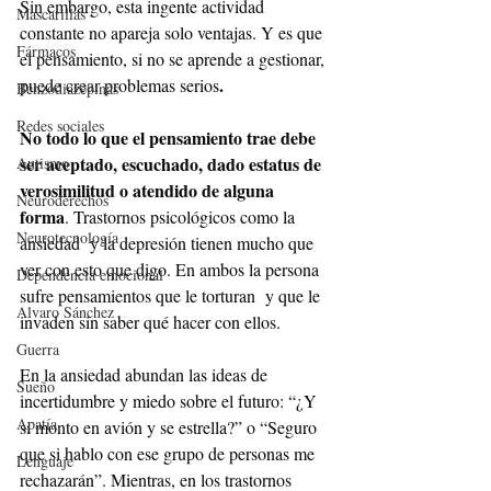
Sin embargo, esta ingente actividad 
Mascarillas
constante no apareja solo ventajas. Y es que 
Fármacos
el pensamiento, si no se aprende a gestionar, 
. 
puede crear problemas serios
Benzodiazepinas
Redes sociales
No todo lo que el pensamiento trae debe 
ser aceptado, escuchado, dado estatus de 
Autismo
verosimilitud o atendido de alguna 
Neuroderechos
forma
. Trastornos psicológicos como la 
Neurotecnología
ansiedad  y la depresión tienen mucho que 
ver con esto que digo. En ambos la persona 
Dependencia emocional
sufre pensamientos que le torturan  y que le 
Alvaro Sánchez
invaden sin saber qué hacer con ellos.
Guerra
En la ansiedad abundan las ideas de 
Sueño
incertidumbre y miedo sobre el futuro: “¿Y 
Apatía
si monto en avión y se estrella?” o “Seguro 
que si hablo con ese grupo de personas me 
Lenguaje
rechazarán”. Mientras, en los trastornos 